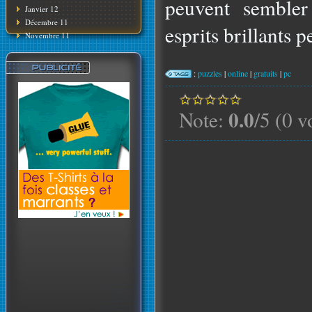
peuvent sembler 
Janvier 12
Décembre 11
esprits brillants p
Novembre 11
:
puzzles
|
online
|
gratuits
|
pc
0.0
Note:
/5 (0 v