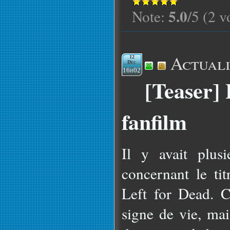
5.0
Note:
/5 (2 v
Actuali
12
Déc
16h02
[Teaser] 
fanfilm
Il y avait plusi
concernant le ti
Left for Dead. C
signe de vie, mai