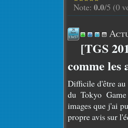
0.0
Note:
/5 (0 v
Actu
26
Sept
13h57
[TGS 201
comme les 
Difficile d'être a
du Tokyo Game S
images que j'ai p
propre avis sur l'