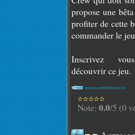
propose une bêt
profiter de cette 
commander le jeu
Inscrivez vou
découvrir ce jeu.
:
jeux pc gratuit
|
bêta jeux pc
0.0
Note:
/5 (0 v
15
Déc