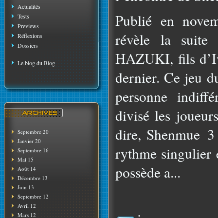
Actualités
Publié en nove
Tests
Previews
révèle la suite
Réflexions
Dossiers
HAZUKI, fils d’I
Le blog du Blog
dernier. Ce jeu d
personne indiff
divisé les joueur
dire, Shenmue 3 
Septembre 20
Janvier 20
rythme singulier e
Septembre 16
Mai 15
possède a...
Août 14
Décembre 13
Juin 13
Septembre 12
Avril 12
:
Mars 12