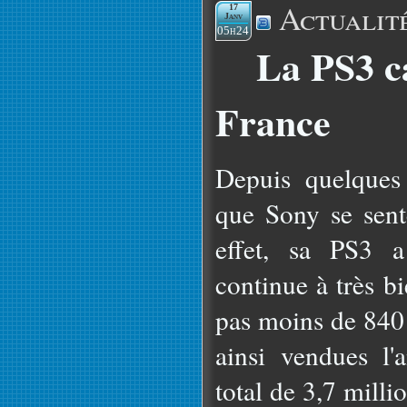
Actualit
17
Janv
05h24
La PS3 c
France
Depuis quelques 
que Sony se sente
effet, sa PS3 
continue à très b
pas moins de 840 
ainsi vendues l'
total de 3,7 milli