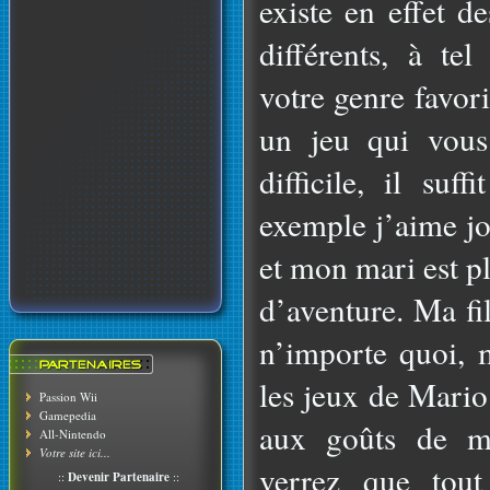
existe en effet d
différents, à te
votre genre favor
un jeu qui vous 
difficile, il suf
exemple j’aime jo
et mon mari est pl
d’aventure. Ma fi
n’importe quoi, 
les jeux de Mario.
Passion Wii
Gamepedia
aux goûts de ma
All-Nintendo
Votre site ici...
verrez que tou
::
Devenir Partenaire
::