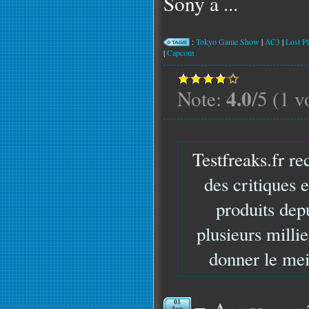
Sony a ...
:
Tokyo Game Show
|
AC3
|
Lost Pl
|
Capcom
4.0
Note:
/5 (1 v
Testfreaks.fr
rec
des critiques 
produits dep
plusieurs milli
donner le mei
01
Avr