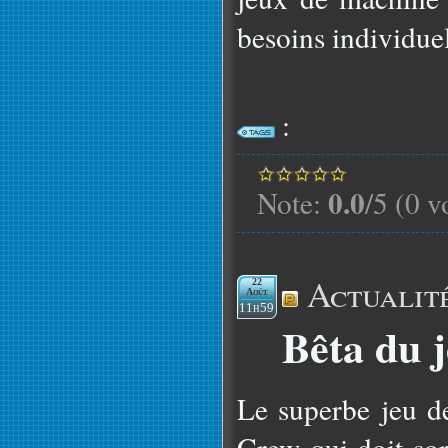
besoins individuels
:
0.0
Note:
/5 (0 v
Actualit
22
Août
11h59
Bêta du 
Le superbe jeu d
Crew qui doit so