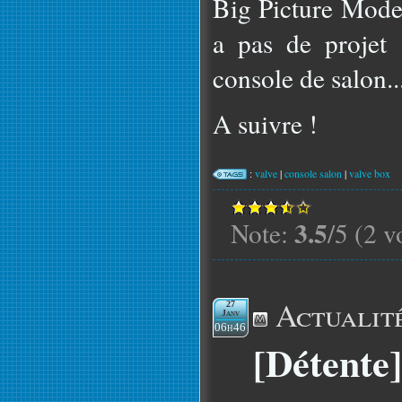
Big Picture Mode)
a pas de projet
console de salon.
A suivre !
:
valve
|
console salon
|
valve box
3.5
Note:
/5 (2 v
Actualit
27
Janv
06h46
[Détente