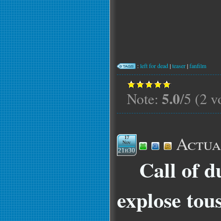
:
left for dead
|
teaser
|
fanfilm
5.0
Note:
/5 (2 v
Actua
17
Nov
21h30
Call of 
explose tous