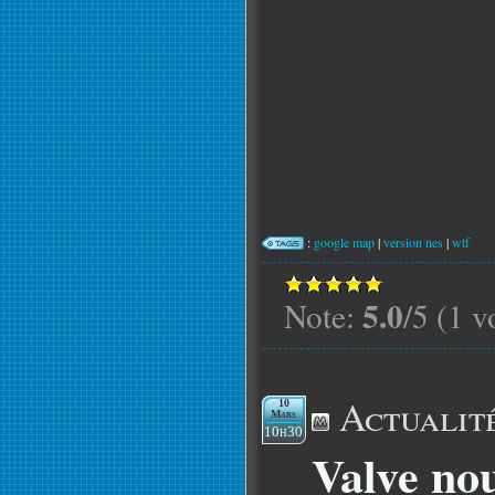
:
google map
|
version nes
|
wtf
5.0
Note:
/5 (1 v
Actualit
10
Mars
10h30
Valve nou