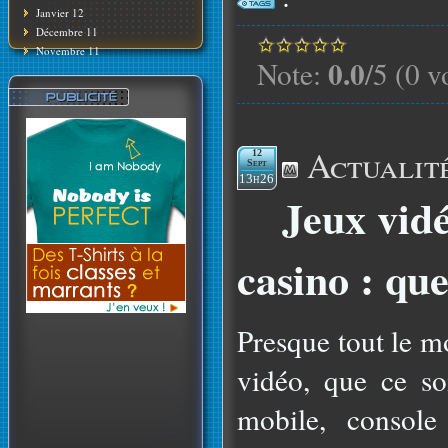
Janvier 12
Décembre 11
Novembre 11
0.0
Note:
/5 (0 v
Actualit
12
Sept
13h26
Jeux vidé
casino : que
Presque tout le m
vidéo, que ce so
mobile, console 