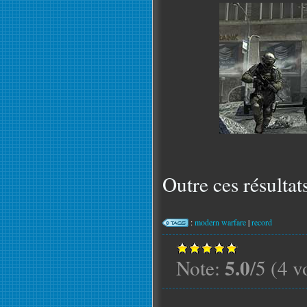
Outre ces résultat
:
modern warfare
|
record
5.0
Note:
/5 (4 v