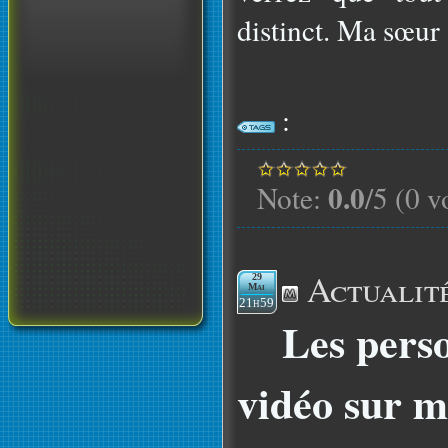
distinct. Ma sœur 
:
0.0
Note:
/5 (0 v
Actualit
29
Mai
21h59
Les pers
vidéo sur m