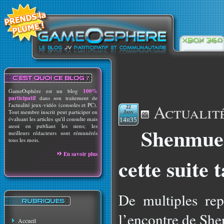
GameOsphère est un blog
100%
participatif
dans son traitement de
Actualit
l'actualité jeux-vidéo (consoles et PC).
22
Tout membre inscrit peut participer en
Janv
évaluant les articles qu'il consulte mais
14h35
aussi en publiant les siens; les
Shenmue 
meilleurs rédacteurs sont rémunérés
tous les mois.
En savoir plus
cette suite 
De multiples rep
l’encontre de Sh
Accueil