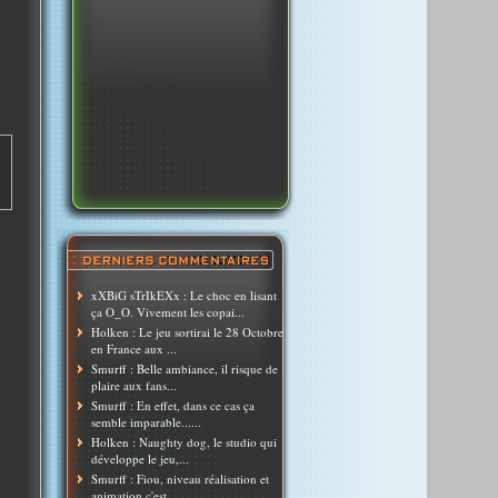
xXBiG sTrIkEXx : Le choc en lisant
ça O_O. Vivement les copai...
Holken : Le jeu sortirai le 28 Octobre
en France aux ...
Smurff : Belle ambiance, il risque de
plaire aux fans...
Smurff : En effet, dans ce cas ça
semble imparable......
Holken : Naughty dog, le studio qui
développe le jeu,...
Smurff : Fiou, niveau réalisation et
animation c'est ...