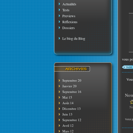
Actualités
Tests
Previews
Réflexions
Dossiers
Le blog du Blog
vous po
Vous
Septembre 20
Janvier 20
Septembre 16
Note
Mai 15
Août 14
No
Décembre 13
Juin 13
Septembre 12
Voter p
Avril 12
Mars 12