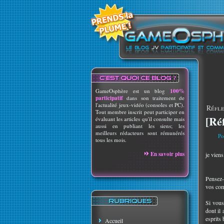
GameOsphère est un blog
100%
participatif
dans son traitement de
l'actualité jeux-vidéo (consoles et PC).
Réfl
Tout membre inscrit peut participer en
[Ré
évaluant les articles qu'il consulte mais
aussi en publiant les siens; les
meilleurs rédacteurs sont rémunérés
Po
tous les mois.
En savoir plus
je vien
Pensez-v
vos com
Si vous
dont il
esprits 
Accueil