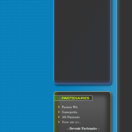
Passion Wii
Gamepedia
All-Nintendo
Votre site ici...
::
Devenir Partenaire
::