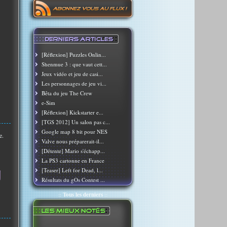
[Réflexion] Puzzles Onlin...
Shenmue 3 : que vaut cett...
Jeux vidéo et jeu de casi...
Les personnages de jeu vi...
Bêta du jeu The Crew
e-Sim
[Réflexion] Kickstarter e...
[TGS 2012] Un salon pas c...
Google map 8 bit pour NES
e.
Valve nous préparerait-il...
[Détente] Mario s'échapp...
La PS3 cartonne en France
[Teaser] Left for Dead, l...
Résultats du gOs Contest ...
::
Tous les derniers
::