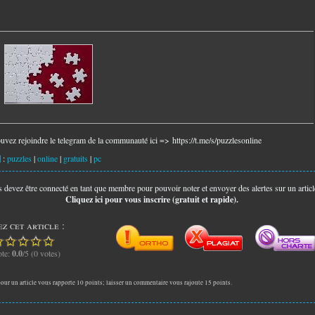
uvez rejoindre le telegram de la communauté ici =>
https://t.me/s/puzzlesonline
:
puzzles
|
online
|
gratuits
|
pc
 devez être connecté en tant que membre pour pouvoir noter et envoyer des alertes sur un articl
Cliquez ici pour vous inscrire (gratuit et rapide).
z cet article :
te:
0.0
/5 (0 votes)
our un article vous rapporte 10 points; laisser un commentaire vous rajoute 15 points.