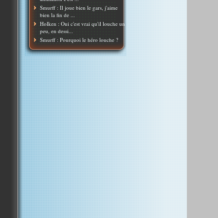
Smurff : Il joue bien le gars, j'aime
bien la fin de ...
Holken : Oui c'est vrai qu'il louche un
peu, en dessi...
Smurff : Pourquoi le héro louche ?