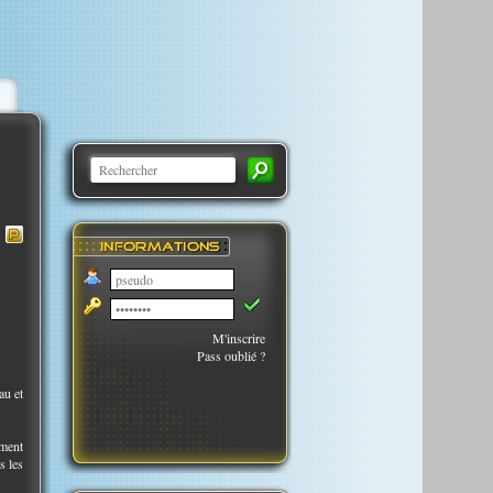
M'inscrire
Pass oublié ?
au et
ement
s les