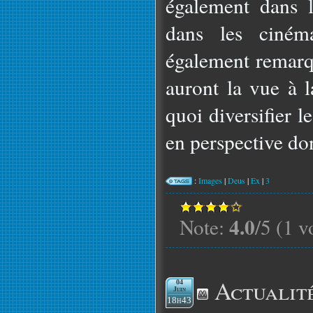
également dans l
dans les ciném
également remarq
auront la vue à l
quoi diversifier 
en perspective do
:
Images
|
Deus
|
Ex
|
3
4.0
Note:
/5 (1 v
Actualit
04
Juin
18h43