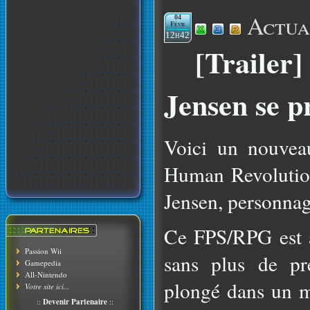
Actua
04
Févr
12h42
[Trailer
Jensen se p
Voici un nouvea
Human Revolutio
Jensen, personnage
Ce FPS/RPG est a
Passion Wii
sans plus de pr
Gamepedia
All-Nintendo
plongé dans un 
Votre site ici...
::
Devenir Partenaire
::