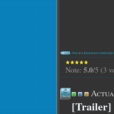
:
Deus
|
ex
|
human
|
revolution
|
fps
5.0
Note:
/5 (3 v
Actua
18
Nov
19h54
[Trailer