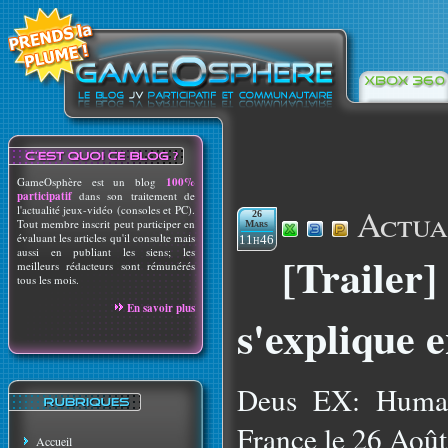
GameOsphère est un blog
100%
participatif
dans son traitement de
Actua
l'actualité jeux-vidéo (consoles et PC).
26
Tout membre inscrit peut participer en
Mars
évaluant les articles qu'il consulte mais
11h46
aussi en publiant les siens; les
[Trailer
meilleurs rédacteurs sont rémunérés
tous les mois.
En savoir plus
s'explique 
Deus EX: Human 
France le 26 Août
Accueil