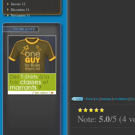
Janvier 12
Décembre 11
Novembre 11
:
Deus
|
ex
|
human
|
revolution
|
fps
5.0
Note:
/5 (4 v