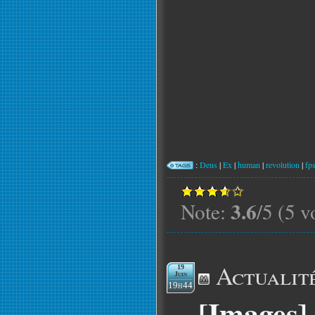
:
Deus
|
Ex
|
human
|
revolution
|
fp
3.6
Note:
/5 (5 v
Actualit
19
Juin
19h44
[Images