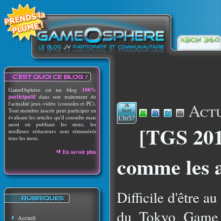
GameOsphère est un blog
100%
participatif
dans son traitement de
Actu
l'actualité jeux-vidéo (consoles et PC).
26
Tout membre inscrit peut participer en
Sept
évaluant les articles qu'il consulte mais
13h57
aussi en publiant les siens; les
[TGS 201
meilleurs rédacteurs sont rémunérés
tous les mois.
En savoir plus
comme les 
Difficile d'être a
du Tokyo Game S
Accueil