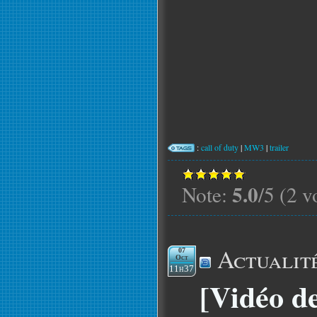
:
call of duty
|
MW3
|
trailer
5.0
Note:
/5 (2 v
Actualit
07
Oct
11h37
[Vidéo d