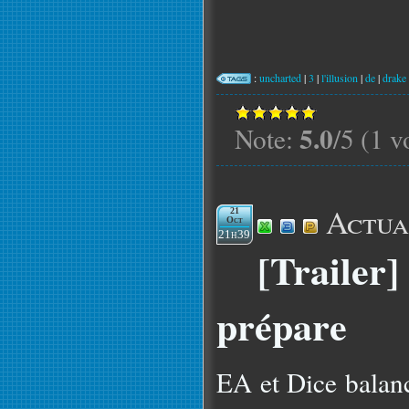
:
uncharted
|
3
|
l'illusion
|
de
|
drake
5.0
Note:
/5 (1 v
Actua
21
Oct
21h39
[Trailer] 
prépare
EA et Dice balanc