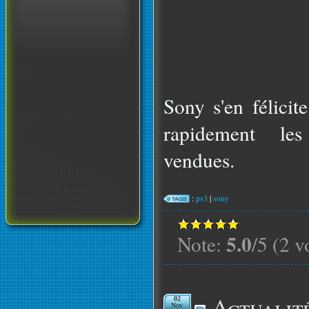
Sony s'en félicit
rapidement les 
vendues.
:
ps3
|
sony
5.0
Note:
/5 (2 v
Actualit
02
Nov