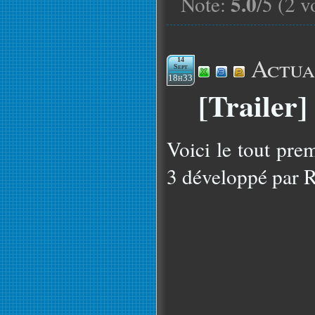
5.0
Note:
/5 (2 v
Actua
14
Sept
18h33
[Trailer
Voici le tout pre
3 développé par 