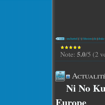
:
uncharted
|
3
|
l'illusion
|
de
|
drake
5.0
Note:
/5 (2 v
Actualit
16
Oct
15h00
Ni No Ku
Europe