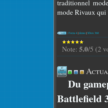
traditionnel mod
mode Rivaux qui p
:
Forza 4
|
demo
|
Xbox 360
5.0
Note:
/5 (2 v
Actua
17
Sept
18h59
Du gamep
Battlefield