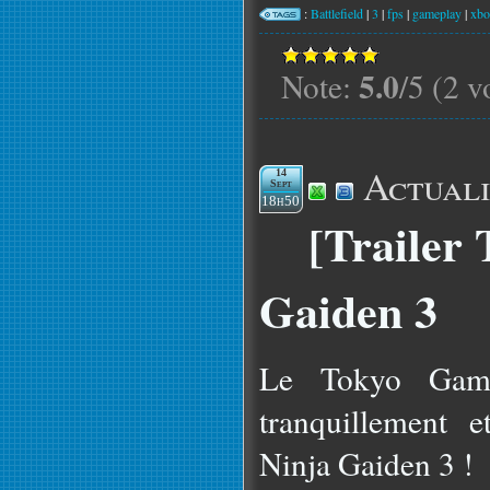
:
Battlefield
|
3
|
fps
|
gameplay
|
xbo
5.0
Note:
/5 (2 v
Actuali
14
Sept
18h50
[Trailer
Gaiden 3
Le Tokyo Gam
tranquillement e
Ninja Gaiden 3 !