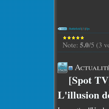
:
Battlefield
|
3
|
fps
5.0
Note:
/5 (3 v
Actualit
16
Oct
15h20
[Spot TV
L'illusion 