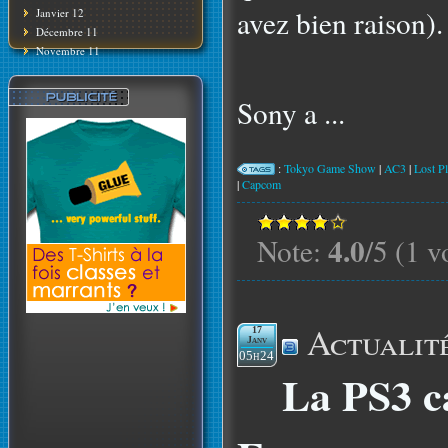
avez bien raison).
Janvier 12
Décembre 11
Novembre 11
Sony a ...
:
Tokyo Game Show
|
AC3
|
Lost Pl
|
Capcom
4.0
Note:
/5 (1 v
Actualit
17
Janv
05h24
La PS3 c