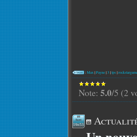
:
Max
|
Payne
|
3
|
tps
|
rockstargam
5.0
Note:
/5 (2 v
Actualit
09
Sept
19h53
Un nouvea