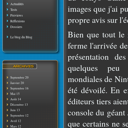
Actualités
images que j'ai p
Tests
Previews
propre avis sur l'
Réflexions
Dossiers
Bien que tout le
Le blog du Blog
ferme l'arrivée d
présentation de
quelques peu 
mondiales de Nint
Septembre 20
Janvier 20
été dévoilé. En e
Septembre 16
Mai 15
éditeurs tiers aient
Août 14
Décembre 13
console du géant 
Juin 13
Septembre 12
que certains ne s
Avril 12
Mars 12