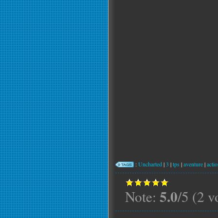
:
Uncharted
|
3
|
tps
|
aventure
|
acti
5.0
Note:
/5 (2 v