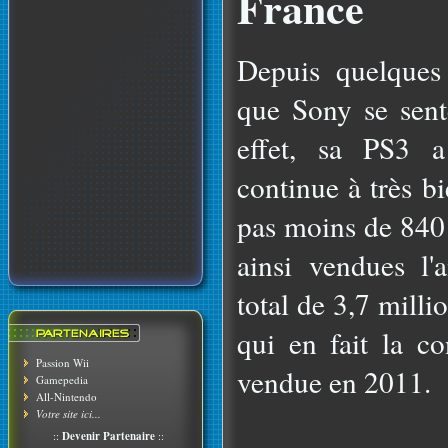
France
Depuis quelques 
que Sony se sente
effet, sa PS3 
continue à très b
pas moins de 840 
ainsi vendues l'
total de 3,7 milli
qui en fait la co
Passion Wii
vendue en 2011.
Gamepedia
All-Nintendo
Votre site ici...
::
Devenir Partenaire
::