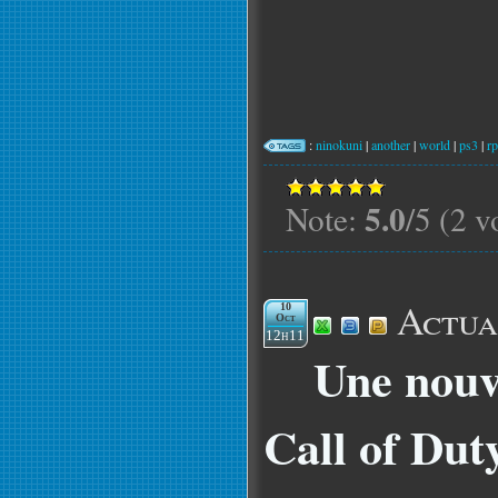
:
ninokuni
|
another
|
world
|
ps3
|
r
5.0
Note:
/5 (2 v
Actua
10
Oct
12h11
Une nouv
Call of Du