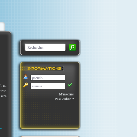
ft au
viron
M'inscrire
sera
Pass oublié ?
..