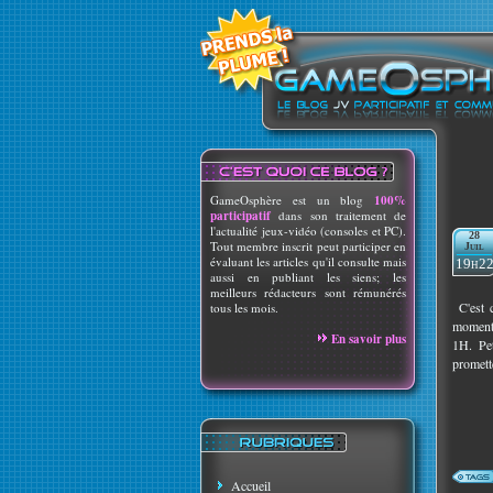
GameOsphère est un blog
100%
participatif
dans son traitement de
l'actualité jeux-vidéo (consoles et PC).
28
Tout membre inscrit peut participer en
Juil
évaluant les articles qu'il consulte mais
19h2
aussi en publiant les siens; les
meilleurs rédacteurs sont rémunérés
C'est c
tous les mois.
moment 
En savoir plus
1H. Pe
promett
Accueil