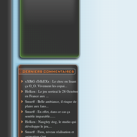
xXBiG sTrIkEXx : Le choc en lisant
ça O_O. Vivement les copai...
Holken : Le jeu sortirai le 28 Octobre
en France aux ...
Smurff : Belle ambiance, il risque de
plaire aux fans...
Smurff : En effet, dans ce cas ça
semble imparable......
Holken : Naughty dog, le studio qui
développe le jeu,...
Smurff : Fiou, niveau réalisation et
animation c'est ...