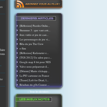
res
[Réflexion] Puzzles Onlin...
Shenmue 3 : que vaut cett...
Jeux vidéo et jeu de casi...
Les personnages de jeu vi...
Bêta du jeu The Crew
e-Sim
faire
[Réflexion] Kickstarter e...
 bons
[TGS 2012] Un salon pas c...
Google map 8 bit pour NES
..
Valve nous préparerait-il...
[Détente] Mario s'échapp...
La PS3 cartonne en France
ire
[Teaser] Left for Dead, l...
Résultats du gOs Contest ...
::
Tous les derniers
::