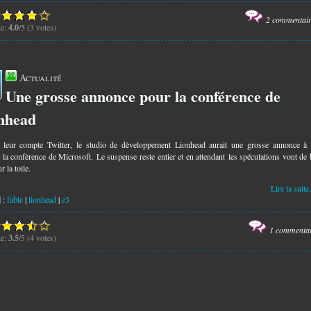
2 commentai
te:
4.0
/5 (3 votes)
Actualité
Une grosse annonce pour la conférence de
7
nhead
 leur compte Twitter, le studio de dèveloppement Lionhead aurait une grosse annonce à 
 la confèrence de Microsoft. Le suspense reste entier et en attendant les spéculations vont de
r la toile.
Lire la suite.
:
fable
|
lionhead
|
e3
1 commenta
te:
3.5
/5 (4 votes)