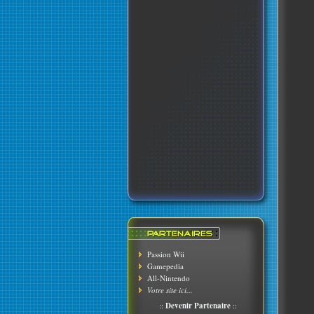
Passion Wii
Gamepedia
All-Nintendo
Votre site ici...
::
Devenir Partenaire
::