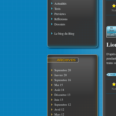
Actualités
Tests
No
Previews
Réflexions
Dossiers
01
Juin
Le blog du Blog
01h0
Lio
D'après
pendant
trains su
Septembre 20
Janvier 20
Septembre 16
Mai 15
No
Août 14
Décembre 13
Juin 13
Septembre 12
Avril 12
Mars 12