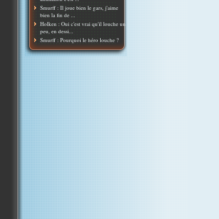
Smurff : Il joue bien le gars, j'aime
bien la fin de ...
Holken : Oui c'est vrai qu'il louche un
peu, en dessi...
Smurff : Pourquoi le héro louche ?