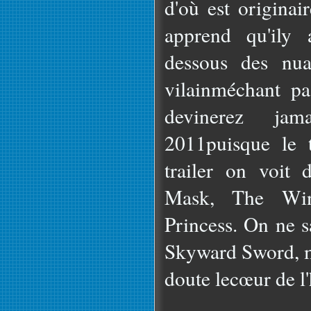
d'où est originai
apprend qu'ily
dessous des nua
vilainméchant p
devinerez ja
2011puisque le t
trailer on voit 
Mask, The Win
Princess. On ne s
Skyward Sword, ma
doute lecœur de l'