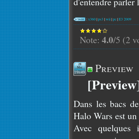
d'entendre parler 
:
x360
|
ps3
|
wii
|
pc
|
E3 2009
4.0
Note:
/5 (2 v
Preview
28
Mai
19h49
[Preview
Dans les bacs de
Halo Wars est un 
Avec quelques i