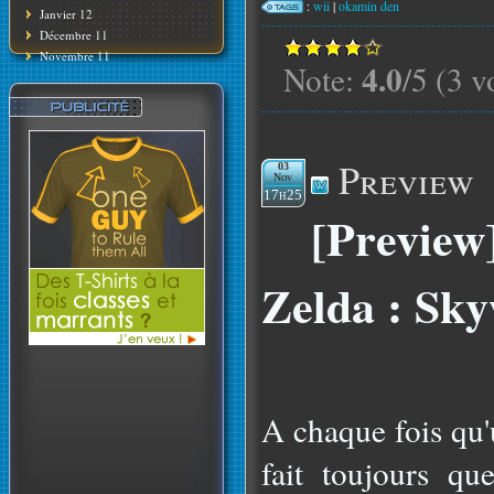
:
wii
|
okamin den
Janvier 12
Décembre 11
Novembre 11
4.0
Note:
/5 (3 v
Preview
03
Nov
17h25
[Preview
Zelda : Sk
A chaque fois qu'
fait toujours qu