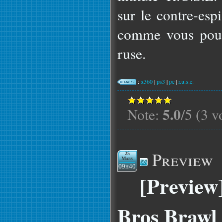
sur le contre-esp
comme vous pouv
ruse.
:
x360
|
ps3
|
pc
|
r.u.s.e.
5.0
Note:
/5 (3 v
Preview
25
Mars
09h40
[Preview
Bros Brawl