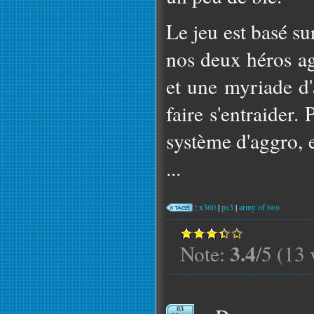
Le jeu est basé su
nos deux héros ag
et une myriade d'
faire s'entraider.
système d'aggro, 
...
:
x360
|
ps3
|
army of two
3.4
Note:
/5 (13 
03