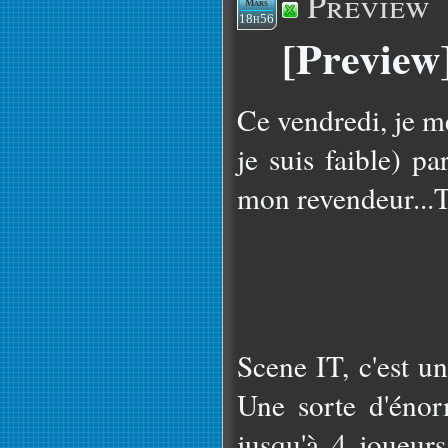
Preview
Mars
18h56
[Preview]
Ce vendredi, je me 
je suis faible) p
mon revendeur...Ti
Scene IT, c'est u
Une sorte d'éno
jusqu'à 4 joueur