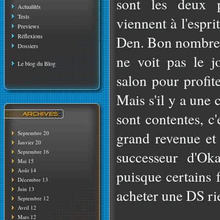
sont les deux 
Actualités
Tests
viennent à l'espr
Previews
Réflexions
Den. Bon nombre é
Dossiers
ne voit pas le j
Le blog du Blog
salon pour profit
Mais s'il y a une
sont contentes, c
grand revenue et
Septembre 20
Janvier 20
successeur d'Ok
Septembre 16
Mai 15
Août 14
puisque certains 
Décembre 13
Juin 13
acheter une DS ri
Septembre 12
Avril 12
Mars 12