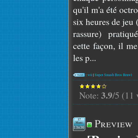
qu'il m'a été octr
six heures de jeu 
rassure) pratiqu
cette façon, il m
les p...
:
wii
|
Super Smash Bros Brawl
3.9
Note:
/5 (11 
Preview
17
Mars
13h36