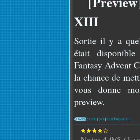
[Preview
XIII
Sortie il y a qu
était disponibl
Fantasy Advent Ch
la chance de mett
vous donne mon
preview.
:
x360
|
ps3
|
final fantasy xiii
4.0
Note:
/5 (1 v