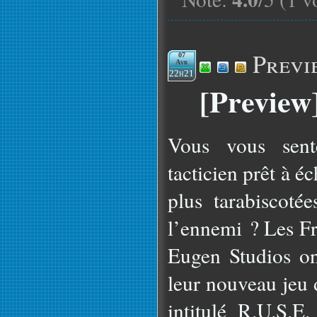
Previ
07
Avr
22h21
[Preview
Vous vous sent
tacticien prêt à éc
plus tarabiscoté
l’ennemi ? Les Fr
Eugen Studios on
leur nouveau jeu 
intitulé R.U.S.E.