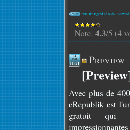
:
wii
|
the legend of zelda : skywar
4.3
Note:
/5 (4 v
Preview
14
Mai
11h21
[Preview
Avec plus de 400.
eRepublik est l'u
gratuit qui 
impressionnantes 