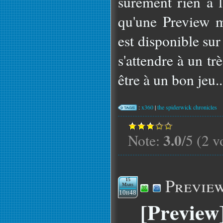
sûrement rien à l
qu'une Preview m
est disponible sur
s'attendre à un t
être à un bon jeu..
:
x360
|
the spiderwick chronicles
3.0
Note:
/5 (2 v
Previe
15
Mars
10h48
[Preview