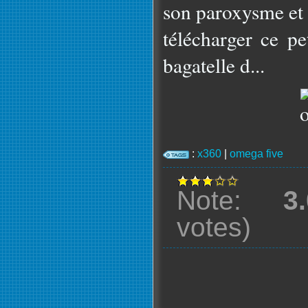
son paroxysme et 
télécharger ce pe
bagatelle d...
:
x360
|
omega five
Note:
3
votes)