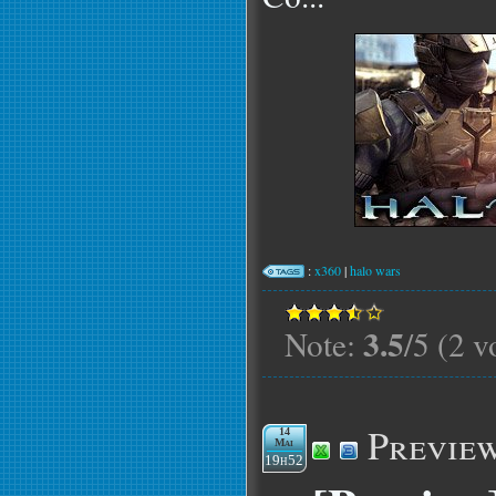
:
x360
|
halo wars
3.5
Note:
/5 (2 v
Previe
14
Mai
19h52