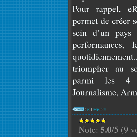
Pour rappel, eR
permet de créer 
sein d’un pays v
performances, l
quotidiennemen
triompher au s
parmi les 4 di
Journalisme, Arm
:
pc
|
erepublik
5.0
Note:
/5 (9 v