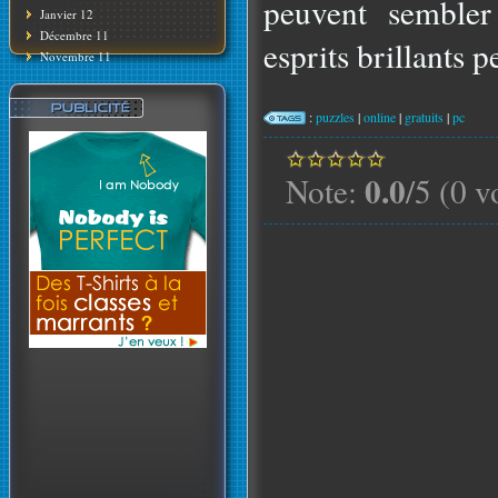
peuvent sembler 
Janvier 12
Décembre 11
esprits brillants p
Novembre 11
:
puzzles
|
online
|
gratuits
|
pc
0.0
Note:
/5 (0 v