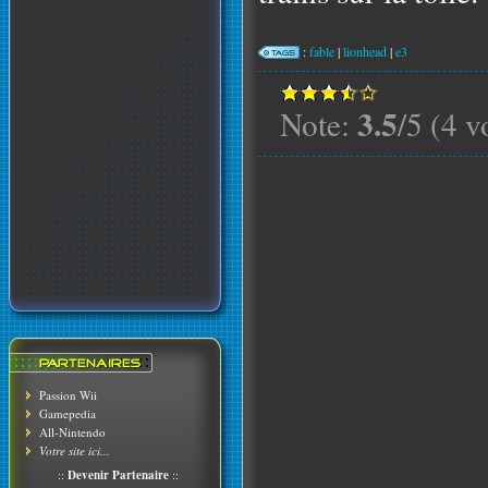
:
fable
|
lionhead
|
e3
3.5
Note:
/5 (4 v
Passion Wii
Gamepedia
All-Nintendo
Votre site ici...
::
Devenir Partenaire
::