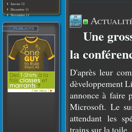
Janvier 12
Décembre 11
Novembre 11
Actualit
01
Juin
01h07
Une gros
la conféren
D'après leur comp
dèveloppement Li
annonce à faire 
Microsoft. Le sus
attendant les sp
trains sur la toile.