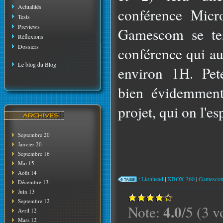
Actualités
conférence Micr
Tests
Previews
Gamescom se ten
Réflexions
Dossiers
conférence qui au
Le blog du Blog
environ 1H. Pet
bien évidemmen
projet, qui on l'e
Septembre 20
Janvier 20
Septembre 16
Mai 15
Août 14
:
Lionhead
|
XBOX 360
|
Gamesco
Décembre 13
Juin 13
Septembre 12
4.0
Note:
/5 (3 v
Avril 12
Mars 12