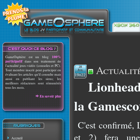
GameOsphère est un blog
100%
participatif
dans son traitement de
Actualit
l'actualité jeux-vidéo (consoles et PC).
28
Tout membre inscrit peut participer en
Juil
évaluant les articles qu'il consulte mais
19h22
aussi en publiant les siens; les
Lionhead
meilleurs rédacteurs sont rémunérés
tous les mois.
En savoir plus
la Gamesc
C'est confirmé, 
et 2) fera un
Accueil