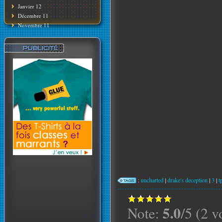
Janvier 12
Décembre 11
Novembre 11
:
uncharted
|
drake's deception
|
3
|
t
5.0
Note:
/5 (2 v