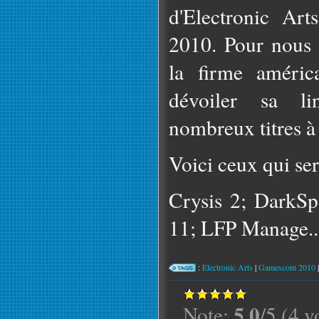
d'Electronic Ar
2010. Pour nous f
la firme améric
dévoiler sa li
nombreux titres à
Voici ceux qui se
Crysis 2; DarkSp
11; LFP Manage..
:
Electronic Arts
|
Gamescom 2010
5.0
Note:
/5 (4 v