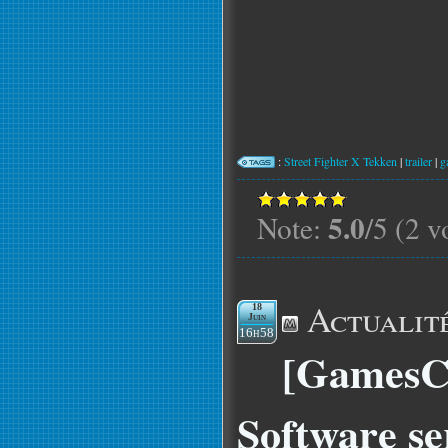
:
Street Fighter X Tekken
|
trailer
|
g
5.0
Note:
/5 (2 v
Actualit
18
Juin
16h58
[GamesC
Software se