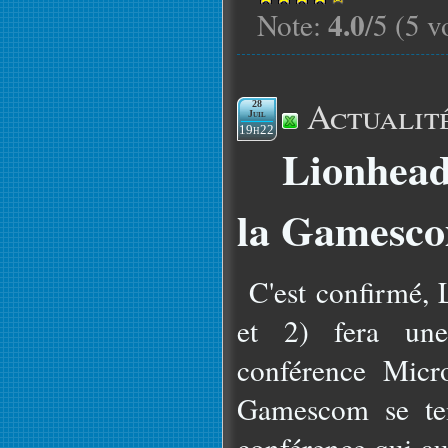
4.0
Note:
/5 (5 v
Actualit
28
Juil
19h22
Lionhead
la Gamesc
C'est confirmé, 
et 2) fera un
conférence Micr
Gamescom se ten
conférence qui au