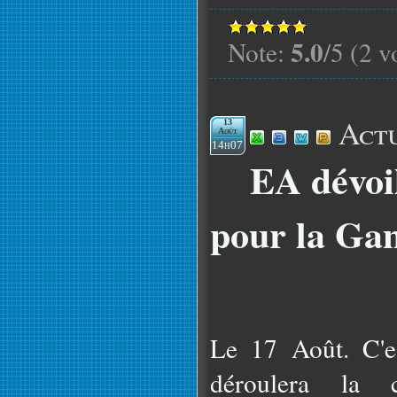
5.0
Note:
/5 (2 v
Actu
13
Août
14h07
EA dévoil
pour la Ga
Le 17 Août. C'es
déroulera la 