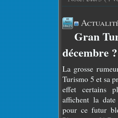
Actualit
03
Août
18h25
Gran Tur
décembre ?
La grosse rumeu
Turismo 5 et sa p
effet certains 
affichent la da
pour ce futur bl