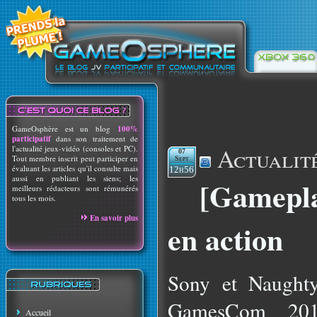
GameOsphère est un blog
100%
participatif
dans son traitement de
Actualit
l'actualité jeux-vidéo (consoles et PC).
07
Tout membre inscrit peut participer en
Sept
évaluant les articles qu'il consulte mais
12h56
aussi en publiant les siens; les
[Gamepla
meilleurs rédacteurs sont rémunérés
tous les mois.
En savoir plus
en action
Sony et Naughty
GamesCom 201
Accueil