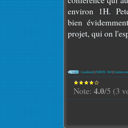
environ 1H. Pet
bien évidemmen
projet, qui on l'e
:
Lionhead
|
XBOX 360
|
Gamesco
4.0
Note:
/5 (3 v