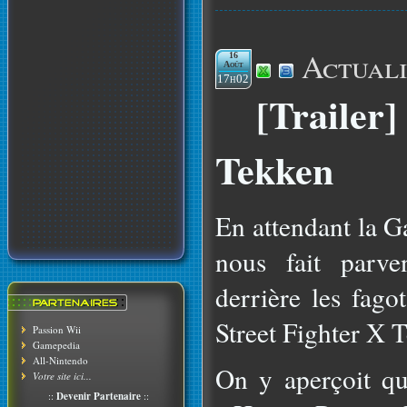
Actuali
16
Août
17h02
[Trailer]
Tekken
En attendant la
nous fait parve
derrière les fago
Street Fighter X 
Passion Wii
Gamepedia
All-Nintendo
On y aperçoit qu
Votre site ici...
::
Devenir Partenaire
::