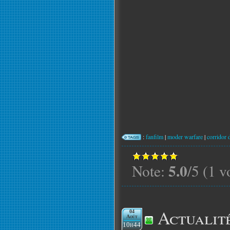
:
fanfilm
|
moder warfare
|
corridor d
5.0
Note:
/5 (1 v
Actualit
04
Août
10h44