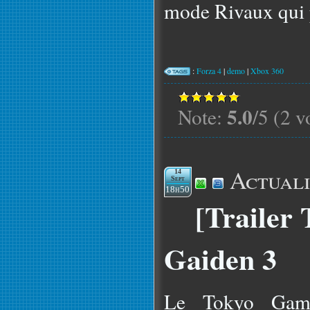
mode Rivaux qui p
:
Forza 4
|
demo
|
Xbox 360
5.0
Note:
/5 (2 v
Actuali
14
Sept
18h50
[Trailer
Gaiden 3
Le Tokyo Gam