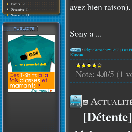
avez bien raison).
Janvier 12
Décembre 11
Novembre 11
Sony a ...
:
Tokyo Game Show
|
AC3
|
Lost Pl
|
Capcom
4.0
Note:
/5 (1 v
Actualit
27
Janv
06h46
[Détente