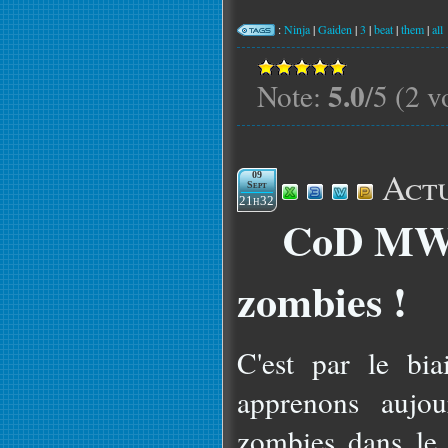
:
Ninja
|
Gaiden
|
3
|
beat
|
them
|
all
5.0
Note:
/5 (2 v
Actu
09
Sept
21h32
CoD MW3 
zombies !
C'est par le bi
apprenons aujour
zombies dans le 