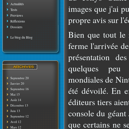
Actualités
images que j'ai p
Tests
Previews
propre avis sur l'
Réflexions
Dossiers
Bien que tout le
Le blog du Blog
ferme l'arrivée d
présentation de
quelques peu 
mondiales de Nint
Septembre 20
Janvier 20
été dévoilé. En e
Septembre 16
Mai 15
éditeurs tiers aient
Août 14
Décembre 13
console du géant 
Juin 13
Septembre 12
que certains ne s
Avril 12
Mars 12