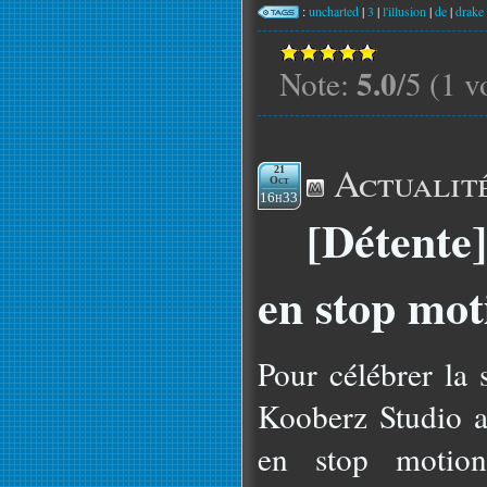
:
uncharted
|
3
|
l'illusion
|
de
|
drake
5.0
Note:
/5 (1 v
Actualit
21
Oct
16h33
[Détente
en stop mot
Pour célébrer la 
Kooberz Studio a
en stop motion