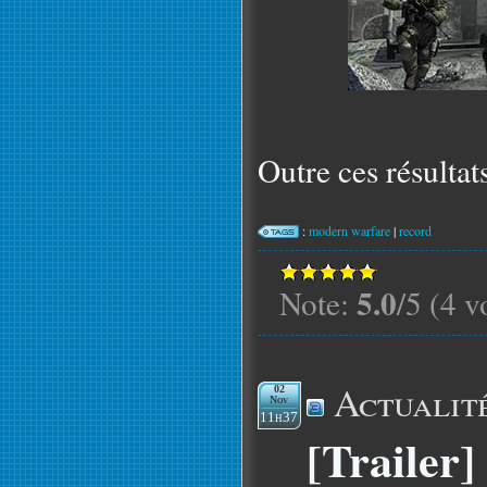
Outre ces résultat
:
modern warfare
|
record
5.0
Note:
/5 (4 v
Actualit
02
Nov
11h37
[Trailer]