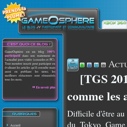
GameOsphère est un blog
100%
participatif
dans son traitement de
Actu
l'actualité jeux-vidéo (consoles et PC).
26
Tout membre inscrit peut participer en
Sept
évaluant les articles qu'il consulte mais
13h57
aussi en publiant les siens; les
[TGS 201
meilleurs rédacteurs sont rémunérés
tous les mois.
En savoir plus
comme les 
Difficile d'être a
du Tokyo Game S
Accueil