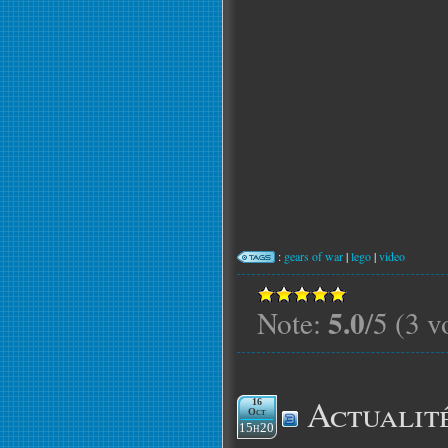
:
gears of war
|
lego
|
video
5.0
Note:
/5 (3 v
Actualit
16
Oct
15h20