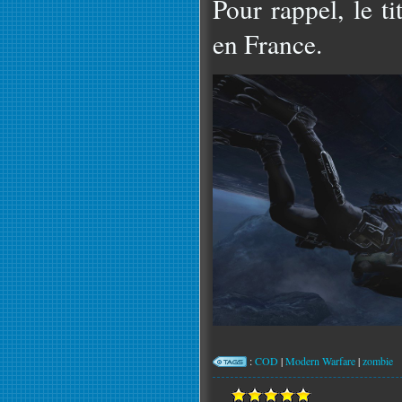
Pour rappel, le t
en France.
:
COD
|
Modern Warfare
|
zombie