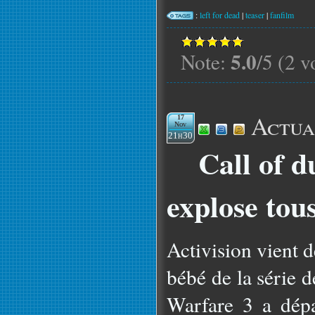
:
left for dead
|
teaser
|
fanfilm
5.0
Note:
/5 (2 v
Actua
17
Nov
21h30
Call of 
explose tous
Activision vient d
bébé de la série 
Warfare 3 a dépa