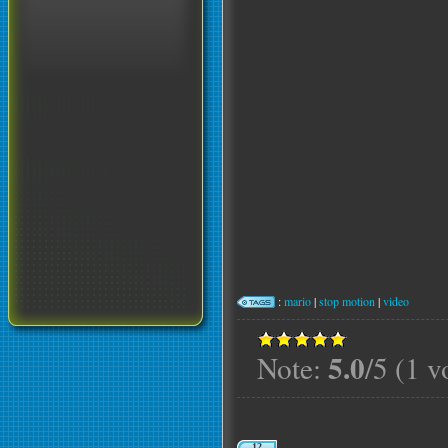
:
mario
|
stop motion
|
video
5.0
Note:
/5 (1 v
12