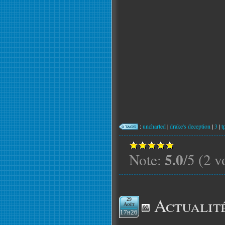
:
uncharted
|
drake's deception
|
3
|
t
5.0
Note:
/5 (2 v
Actualit
29
Août
17h26