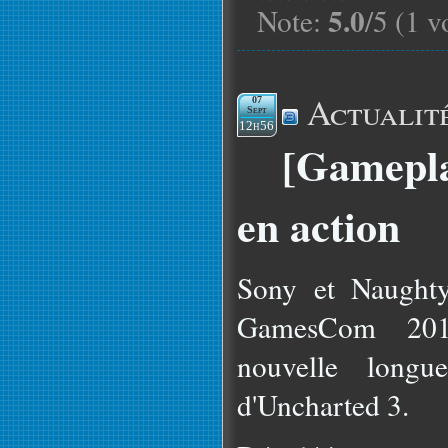
5.0
Note:
/5 (1 v
Actualit
07
Sept
12h56
[Gamepla
en action
Sony et Naughty
GamesCom 201
nouvelle long
d'Uncharted 3.