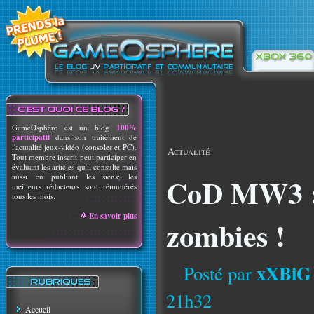
GameOsphère est un blog
100%
participatif
dans son traitement de
l'actualité jeux-vidéo (consoles et PC).
Actualité
Tout membre inscrit peut participer en
évaluant les articles qu'il consulte mais
aussi en publiant les siens; les
CoD MW3 : 
meilleurs rédacteurs sont rémunérés
tous les mois.
En savoir plus
zombies !
xXBiG
Posté par
21h32
Accueil