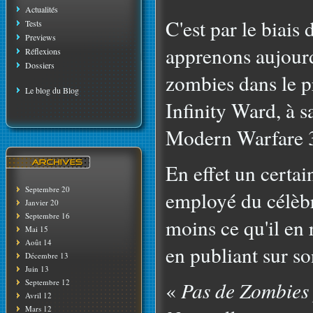
Actualités
C'est par le biais
Tests
Previews
apprenons aujourd
Réflexions
Dossiers
zombies dans le pr
Le blog du Blog
Infinity Ward, à s
Modern Warfare 
En effet un certa
Septembre 20
employé du célèbr
Janvier 20
Septembre 16
moins ce qu'il en 
Mai 15
Août 14
en publiant sur s
Décembre 13
Juin 13
Septembre 12
«
Pas de Zombies
Avril 12
Mars 12