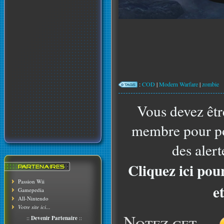
:
COD
|
Modern Warfare
|
zombie
Vous devez êtr
membre pour po
des alert
Cliquez ici pou
Passion Wii
e
Gamepedia
All-Nintendo
Votre site ici...
Notez cet
::
Devenir Partenaire
::