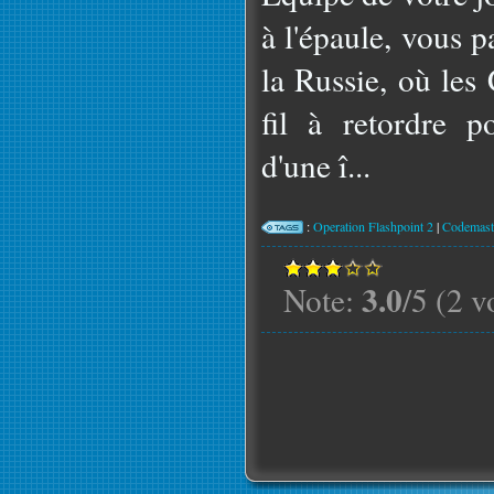
à l'épaule, vous p
la Russie, où les
fil à retordre p
d'une î...
:
Operation Flashpoint 2
|
Codemast
3.0
Note:
/5 (2 v