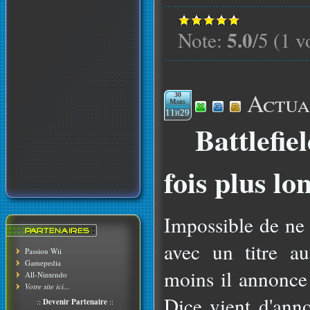
5.0
Note:
/5 (1 v
Actua
30
Mars
11h29
Battlefiel
fois plus l
Impossible de ne 
avec un titre a
Passion Wii
Gamepedia
moins il annonce 
All-Nintendo
Votre site ici...
Dice vient d'ann
::
Devenir Partenaire
::