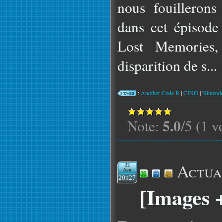
nous fouillerons
dans cet épisode
Lost Memories,
disparition de s...
:
Another Code R
|
CING
|
Nintend
5.0
Note:
/5 (1 v
Actua
22
Avr
20h27
[Images 