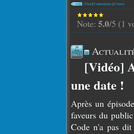
:
Fuel
|
Codemasters
|
Course
5.0
Note:
/5 (1 v
Actualit
24
Avr
20h13
[Vidéo] 
une date !
Après un épisode 
faveurs du public
Code n'a pas dit