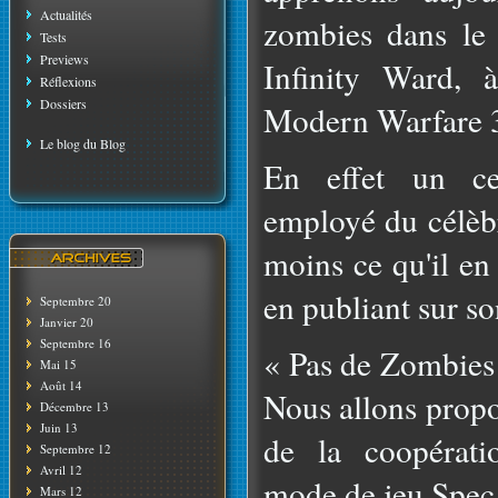
Actualités
zombies dans le 
Tests
Previews
Infinity Ward, 
Réflexions
Dossiers
Modern Warfare 
Le blog du Blog
En effet un ce
employé du célèbr
moins ce qu'il en 
en publiant sur s
Septembre 20
Janvier 20
Septembre 16
« Pas de Zombies
Mai 15
Août 14
Nous allons propos
Décembre 13
Juin 13
de la coopérati
Septembre 12
Avril 12
mode de jeu Spec
Mars 12