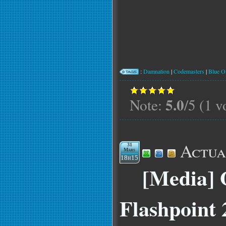
:
Damnation
|
Codemasters
|
Blue 
5.0
Note:
/5 (1 v
Actua
31
Mars
18h15
[Media] 
Flashpoint 