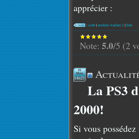
apprécier :
:
cod6
|
modern warfare 2
|
film
5.0
Note:
/5 (2 v
Actualit
01
Mars
14h21
La PS3 d
2000!
Si vous possédez 