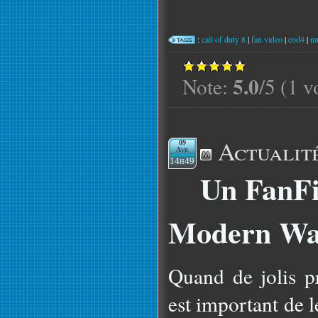
:
call of duty 8
|
fan video
|
cod4
|
mu
5.0
Note:
/5 (1 v
Actualit
09
Avr
14h49
Un FanF
Modern Wa
Quand de jolis pr
est important de l