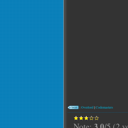
:
Overlord
|
Codemasters
3.0
Note:
/5 (2 v