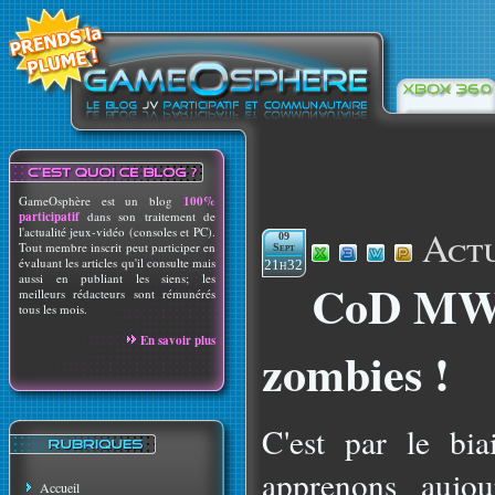
GameOsphère est un blog
100%
participatif
dans son traitement de
Actu
l'actualité jeux-vidéo (consoles et PC).
09
Tout membre inscrit peut participer en
Sept
évaluant les articles qu'il consulte mais
21h32
aussi en publiant les siens; les
CoD MW3 
meilleurs rédacteurs sont rémunérés
tous les mois.
En savoir plus
zombies !
C'est par le bi
apprenons aujour
Accueil