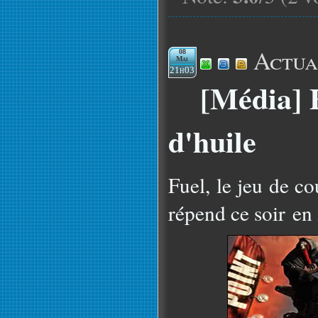
Actua
08
Mai
21h03
[Média] F
d'huile
Fuel, le jeu de c
répend ce soir en 