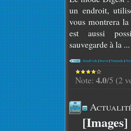
un endroit, util
vous montrera la 
est aussi poss
sauvegarde à la ...
:
KindCode
|
brevet
|
Nintendo
|
New
4.0
Note:
/5 (2 v
Actualit
08
Juin
19h08
[Images] 