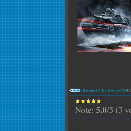
:
Battlefield 3
|
Durée de vie
|
COD
5.0
Note:
/5 (3 v