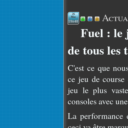
Actua
26
Mai
19h48
Fuel : le 
de tous les
C'est ce que nou
ce jeu de course 
jeu le plus vast
consoles avec un
La performance es
ceci va être marq