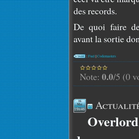
des records.
De quoi faire d
avant la sortie do
:
Fuel
|
Codemasters
0.0
Note:
/5 (0 v
Actualit
16
Mai
19h46
Overlord