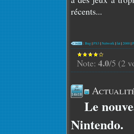
récents...
:
Bug
|
PS3
|
Network
|
fat
|
2000
|
4.0
Note:
/5 (2 v
Actualit
22
Juin
14h18
Le nouve
Nintendo.