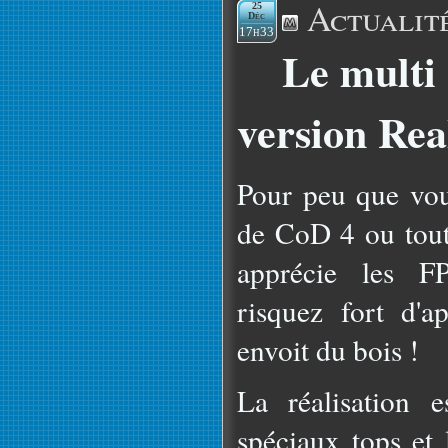
Actualit
25
Déc
17h33
Le multi
version Rea
Pour peu que vou
de CoD 4 ou tout
apprécie les FP
risquez fort d'a
envoit du bois !
La réalisation es
spéciaux tops et l