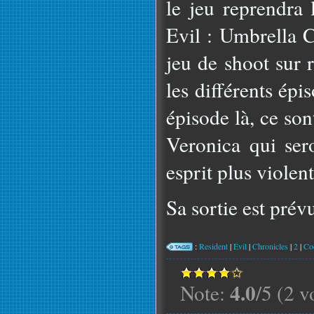
le jeu reprendra
Evil : Umbrella C
jeu de shoot sur 
les différents épi
épisode là, ce son
Veronica qui ser
esprit plus violen
Sa sortie est prévu
:
Resident
|
Evil
|
Chronicles
|
2
|
Co
4.0
Note:
/5 (2 v