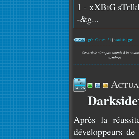
1 - xXBiG sTrIk
-&g...
:
gOs Contest 21
|
résultats
|
gos
Cet article n'est pas soumis à la notat
membres
Actua
02
Juin
14h26
Darkside
Après la réussi
développeurs de 