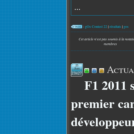
...
:
gOs Contest 22
|
résultats
|
gos
Cet article n'est pas soumis à la notat
membres
Actua
25
Juin
23h27
F1 2011 s
premier car
développeu