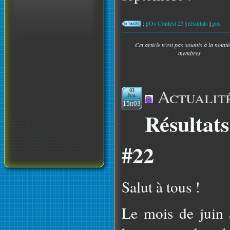
:
gOs Contest 25
|
résultats
|
gos
Cet article n'est pas soumis à la notat
membres
Actualit
03
Juil
15h03
Résultat
#22
Salut à tous !
Le mois de juin