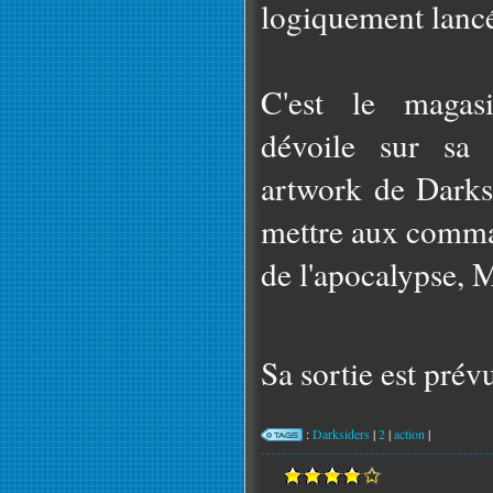
logiquement lancé
C'est le magas
dévoile sur sa 
artwork de Darksi
mettre aux comma
de l'apocalypse, 
Sa sortie est pré
:
Darksiders
|
2
|
action
|