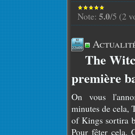
5.0
Note:
/5 (2 v
Actualit
02
Juin
22h09
The Witc
première b
On vous l'anno
minutes de cela, 
of Kings sortira 
Pour fêter cela, 