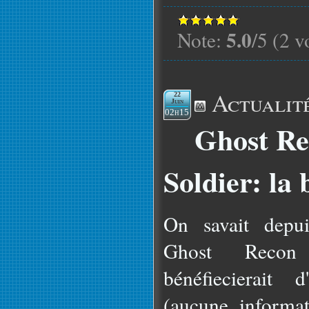
5.0
Note:
/5 (2 v
Actualit
22
Juin
02h15
Ghost Re
Soldier: la 
On savait depu
Ghost Recon
bénéfiecierait 
(aucune informat