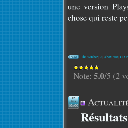
une version Play
chose qui reste p
:
The Witcher
|
2
|
Xbox 360
|
CD Pr
5.0
Note:
/5 (2 v
Actualit
02
Juin
19h00
Résultat