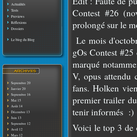
Edit : Faute de p
Actualités
Contest #26 (no
Tests
Previews
prolongé sur le m
Réflexions
Dossiers
Le mois d'octobre
Le blog du Blog
gOs Contest #25 c
marqué notammen
V, opus attendu 
Septembre 20
fans. Holken vien
Janvier 20
Septembre 16
premier trailer d
Mai 15
Août 14
tenir informés :)
Décembre 13
Juin 13
Septembre 12
Voici le top 3 de
Avril 12
Mars 12