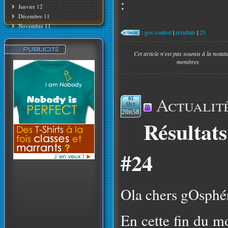
:
Janvier 12
Décembre 11
Novembre 11
:
gos contest
|
résultats
|
25
Cet article n'est pas soumis à la notat
membres
Actualit
03
Oct
20h58
Résultat
#24
Ola chers gOsphér
En cette fin du m