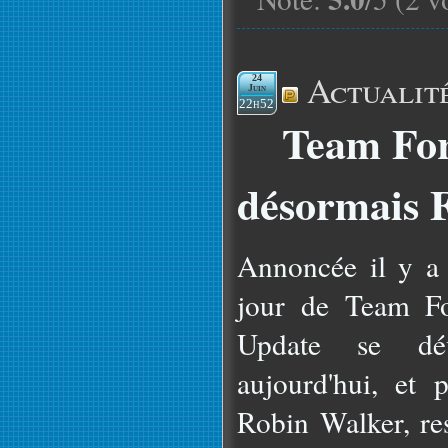
Actualit
24
Juin
22h52
Team Fort
désormais F
Annoncée il y a 
jour de Team F
Update se dé
aujourd'hui, et 
Robin Walker, re