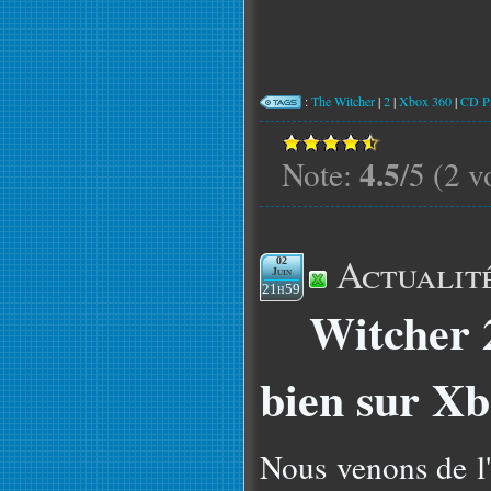
:
The Witcher
|
2
|
Xbox 360
|
CD Pr
4.5
Note:
/5 (2 v
Actualit
02
Juin
21h59
Witcher 2
bien sur Xb
Nous venons de l'