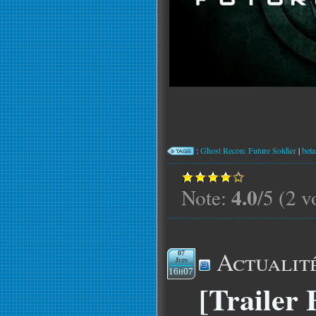
:
Ghost Recon: Future Soldier
|
beta
4.0
Note:
/5 (2 v
Actualit
07
Juin
16h07
[Trailer 