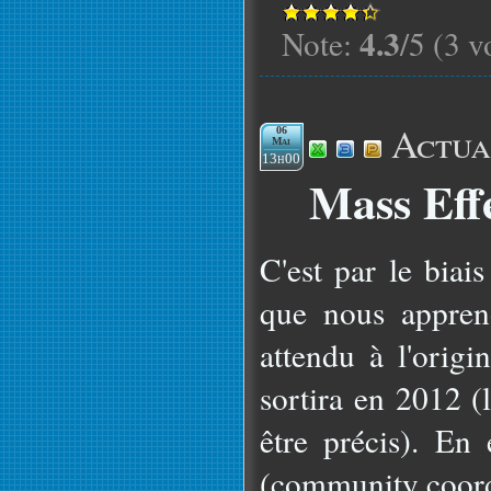
4.3
Note:
/5 (3 v
Actua
06
Mai
13h00
Mass Eff
C'est par le bia
que nous appren
attendu à l'origi
sortira en 2012 (
être précis). En 
(community coordi