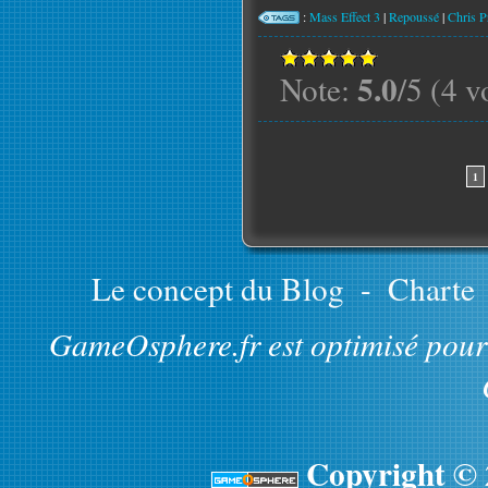
:
Mass Effect 3
|
Repoussé
|
Chris P
5.0
Note:
/5 (4 v
1
Le concept du Blog
-
Charte
GameOsphere.fr est optimisé pour 
Copyright ©