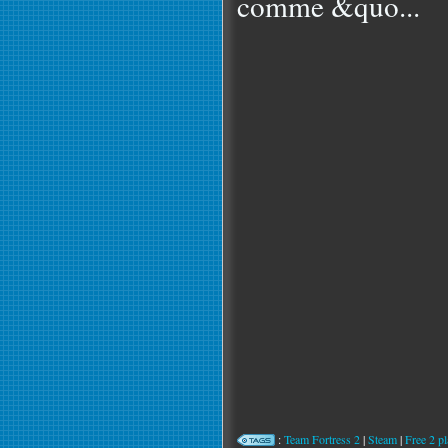
comme &quo...
:
Team Fortress 2
|
Steam
|
Free 2 p