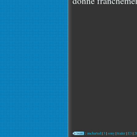
donne franchement
:
uncharted
|
3
|
sony
|
trailer
|
E3
|
2