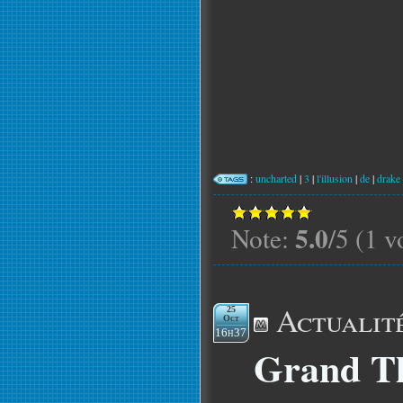
:
uncharted
|
3
|
l'illusion
|
de
|
drake
5.0
Note:
/5 (1 v
Actualit
25
Oct
16h37
Grand Th