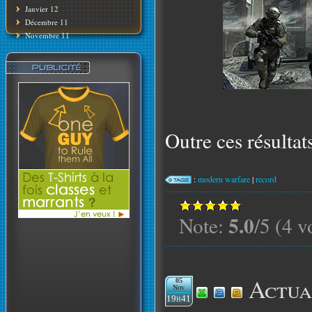
Janvier 12
Décembre 11
Novembre 11
Outre ces résultat
:
modern warfare
|
record
5.0
Note:
/5 (4 v
Actua
05
Nov
19h41