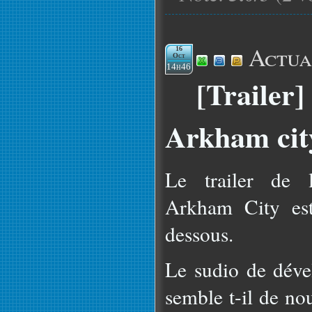
Actua
16
Oct
14h46
[Trailer
Arkham cit
Le trailer de 
Arkham City est
dessous.
Le sudio de dév
semble t-il de no