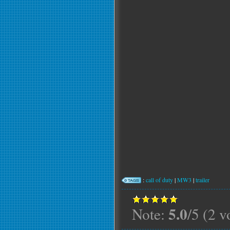
:
call of duty
|
MW3
|
trailer
5.0
Note:
/5 (2 v