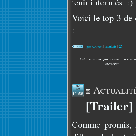
tenir informés :)
Voici le top 3 de
:
:
gos contest
|
résultats
|
25
Cet article n'est pas soumis à la notat
membres
Actualit
02
Nov
19h58
[Trailer
Comme promis, R