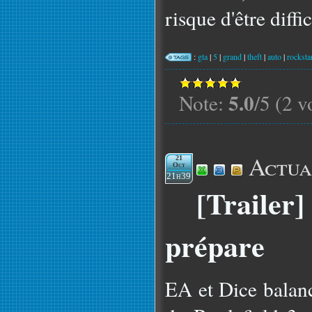
risque d'être diffic
:
gta
|
5
|
grand
|
theft
|
auto
|
rockst
5.0
Note:
/5 (2 v
Actua
21
Oct
21h39
[Trailer] 
prépare
EA et Dice balanc