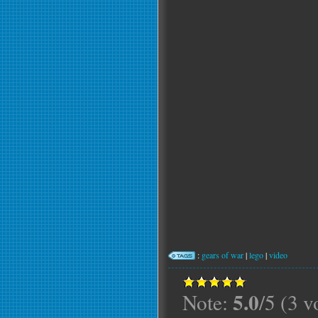
:
gears of war
|
lego
|
video
5.0
Note:
/5 (3 v