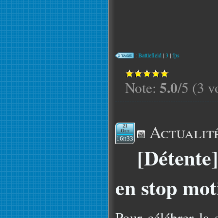
:
Battlefield
|
3
|
fps
5.0
Note:
/5 (3 v
Actualit
21
Oct
16h33
[Détente
en stop mot
Pour célébrer la 