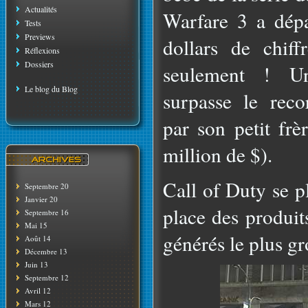
Actualités
Warfare 3 a dépa
Tests
Previews
dollars de chiff
Réflexions
Dossiers
seulement ! U
Le blog du Blog
surpasse le rec
par son petit f
million de $).
Call of Duty se p
Septembre 20
Janvier 20
place des produit
Septembre 16
Mai 15
générés le plus gr
Août 14
Décembre 13
Juin 13
Septembre 12
Avril 12
Mars 12