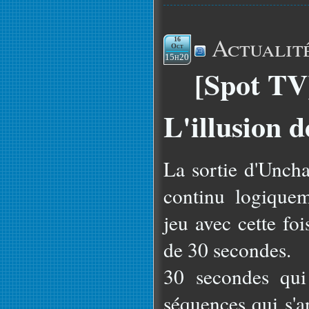
Actualit
16
Oct
15h20
[Spot TV
L'illusion 
La sortie d'Unch
continu logique
jeu avec cette fo
de 30 secondes.
30 secondes qui
séquences qui s'a