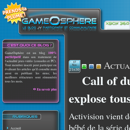
GameOsphère est un blog
100%
participatif
dans son traitement de
Actua
l'actualité jeux-vidéo (consoles et PC).
17
Tout membre inscrit peut participer en
Nov
évaluant les articles qu'il consulte mais
21h30
aussi en publiant les siens; les
Call of 
meilleurs rédacteurs sont rémunérés
tous les mois.
En savoir plus
explose tous
Activision vient d
bébé de la série 
Accueil