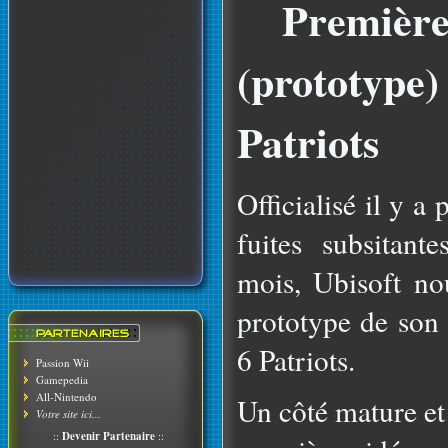
Première
(prototype
Patriots
Officialisé il y 
fuites subsitant
mois, Ubisoft no
prototype de son 
6 Patriots.
Passion Wii
Gamepedia
All-Nintendo
Un côté mature et 
Votre site ici...
::
Devenir Partenaire
::