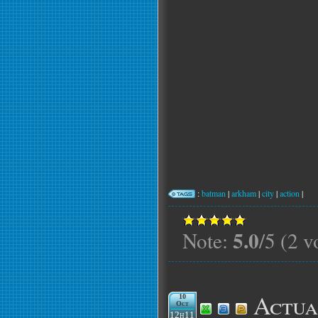
:
batman
|
arkham
|
city
|
action
|
5.0
Note:
/5 (2 v
Actua
10
Oct
12h11