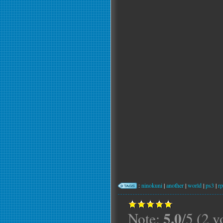
:
ninokuni
|
another
|
world
|
ps3
|
r
5.0
Note:
/5 (2 v