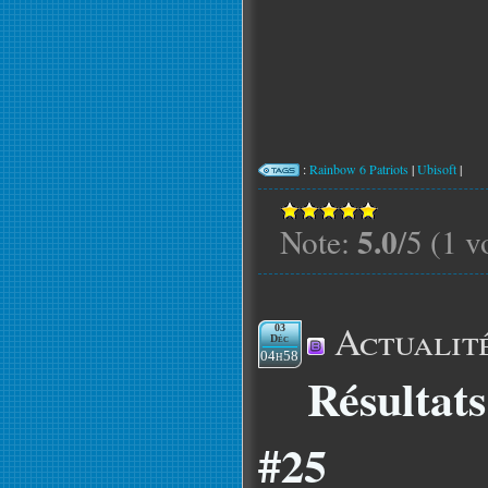
:
Rainbow 6 Patriots
|
Ubisoft
|
5.0
Note:
/5 (1 v
Actualit
03
Déc
04h58
Résultat
#25