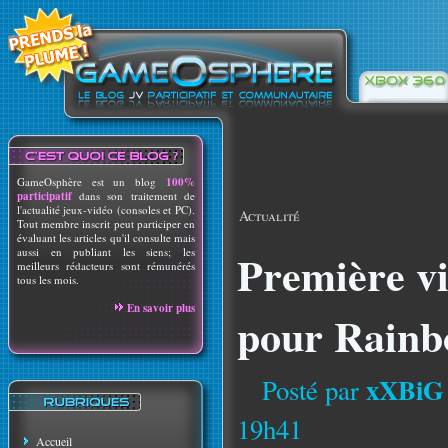
GameOsphère est un blog
100%
participatif
dans son traitement de
l'actualité jeux-vidéo (consoles et PC).
Actualité
Tout membre inscrit peut participer en
évaluant les articles qu'il consulte mais
aussi en publiant les siens; les
Première vi
meilleurs rédacteurs sont rémunérés
tous les mois.
En savoir plus
pour Rainbo
xXBiG
Posté par
19h41
Accueil