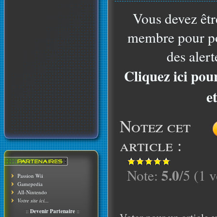
Vous devez êtr
membre pour po
des alert
Cliquez ici pou
e
Notez cet
article :
5.0
Note:
/5 (1 v
Passion Wii
Gamepedia
All-Nintendo
Votre site ici...
::
Devenir Partenaire
::