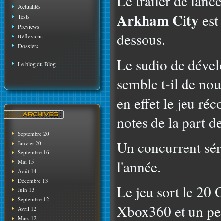
Le trailer de lan
Actualités
Arkham City
est
Tests
Previews
dessous.
Réflexions
Dossiers
Le sudio de dév
Le blog du Blog
semble t-il de nou
en effet le jeu réc
notes de la part d
Septembre 20
Un concurrent séri
Janvier 20
Septembre 16
l'année.
Mai 15
Août 14
Décembre 13
Le jeu sort le 20 
Juin 13
Septembre 12
Xbox360 et un peu
Avril 12
Mars 12