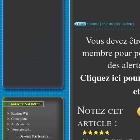
:
batman
|
arkham
|
city
|
action
|
Vous devez êtr
membre pour po
des alert
Cliquez ici pou
e
Notez cet
Passion Wii
article :
Gamepedia
All-Nintendo
Votre site ici...
::
Devenir Partenaire
::