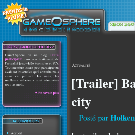
GameOsphère est un blog
100%
participatif
dans son traitement de
l'actualité jeux-vidéo (consoles et PC).
Actualité
Tout membre inscrit peut participer en
évaluant les articles qu'il consulte mais
aussi en publiant les siens; les
[Trailer] 
meilleurs rédacteurs sont rémunérés
tous les mois.
En savoir plus
city
Holken
Posté par
Accueil