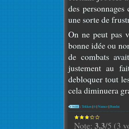
des personnages c
une sorte de frustr
On ne peut pas vr
bonne idée ou non
de combats avai
justement au fai
debloquer tout le
cela diminuera gr
:
Tekken
|
6
|
Namco
|
Bandai
3.3
Note:
/5 (3 v