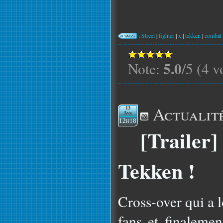
:
Street
|
fighter
|
x
|
tekken
|
combat
5.0
Note:
/5 (4 v
Actualit
13
Avr
12h18
[Trailer]
Tekken !
Cross-over qui a 
fans et finalemen