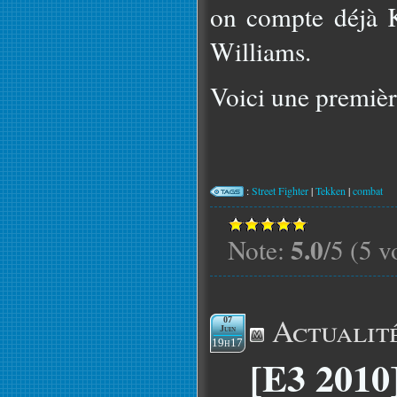
on compte déjà 
Williams.
Voici une premièr
:
Street Fighter
|
Tekken
|
combat
5.0
Note:
/5 (5 v
Actualit
07
Juin
19h17
[E3 2010]