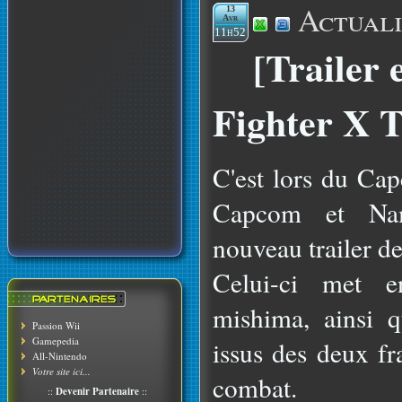
Actuali
13
Avr
11h52
[Trailer 
Fighter X 
C'est lors du Ca
Capcom et Na
nouveau trailer d
Celui-ci met 
mishima, ainsi q
Passion Wii
Gamepedia
issus des deux fr
All-Nintendo
Votre site ici...
combat.
::
Devenir Partenaire
::