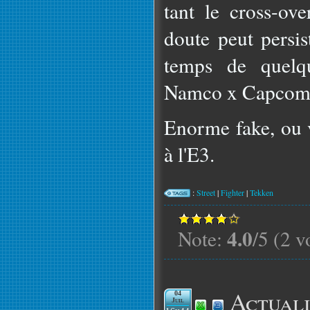
tant le cross-ov
doute peut persis
temps de quelqu
Namco x Capcom ét
Enorme fake, ou 
à l'E3.
:
Street
|
Fighter
|
Tekken
4.0
Note:
/5 (2 v
Actuali
04
Juil