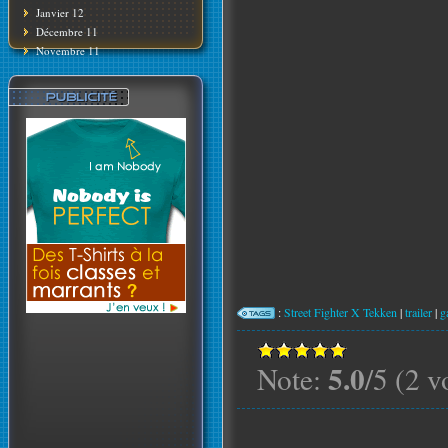
Janvier 12
Décembre 11
Novembre 11
:
Street Fighter X Tekken
|
trailer
|
g
5.0
Note:
/5 (2 v