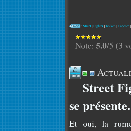
:
Street
|
Fighter
|
Tekken
|
Capcom
5.0
Note:
/5 (3 v
Actuali
25
Juil
10h38
Street F
se présente.
Et oui, la rume