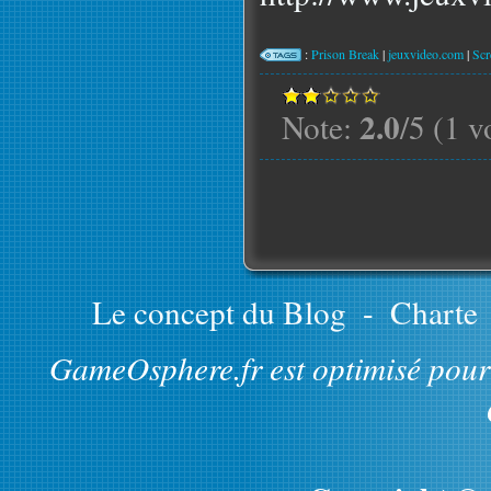
:
Prison Break
|
jeuxvideo.com
|
Scr
2.0
Note:
/5 (1 v
Le concept du Blog
-
Charte
GameOsphere.fr est optimisé pour 