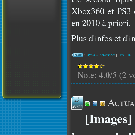
Xbox360 et PS3 e
en 2010 à priori.
Plus d'infos et d'
:
Crysis 2
|
screenshot
|
FPS
|
HD
4.0
Note:
/5 (2 v
Actua
11
Août
20h44
[Images]