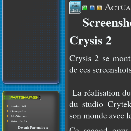
Actua
03
Mars
12h35
Screensh
Crysis 2
Crysis 2 se montr
de ces screenshots
La réalisation du
du studio Crytek
Passion Wii
Gamepedia
son monde avec le
All-Nintendo
Votre site ici...
Ce second opus 
::
Devenir Partenaire
::