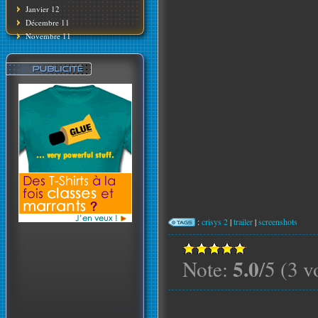
Janvier 12
Décembre 11
Novembre 11
:
crisys 2
|
trailer
|
screenshots
5.0
Note:
/5 (3 v