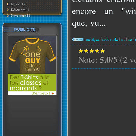
Janvier 12
encore un "wii
Décembre 11
Novembre 11
que, vu...
:
metalgear
|
solid snake
|
wii
|
nes
|
5.0
Note:
/5 (2 v