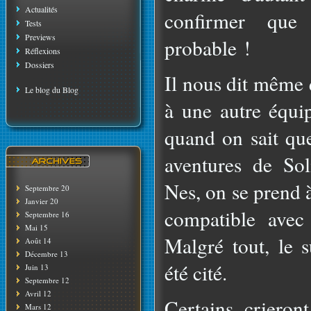
Actualités
confirmer que
Tests
Previews
probable !
Réflexions
Dossiers
Il nous dit même q
Le blog du Blog
à une autre équi
quand on sait qu
aventures de Sol
Nes, on se prend 
Septembre 20
Janvier 20
compatible avec
Septembre 16
Mai 15
Malgré tout, le 
Août 14
Décembre 13
été cité.
Juin 13
Septembre 12
Avril 12
Certains crieron
Mars 12