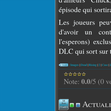
épisode qui sorti
Les joueurs peu
d'avoir un con
l'esperons) exclu
DLC qui sort sur 
:
Images
|
Dead
|
Rising
|
2
|
Case
|
0.0
Note:
/5 (0 v
Actuali
14
Juin
21h03