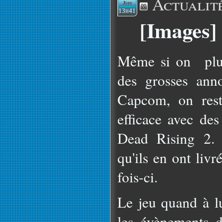
Actualit
Juin
13h41
[Images]
Même si on plus 
des grosses ann
Capcom, on rest
efficace avec des
Dead Rising 2. 
qu'ils en ont liv
fois-ci.
Le jeu quand à lu
les évènements d