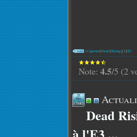
:
Capcom
|
Dead
|
Rising
|
2
|
E3
4.5
Note:
/5 (2 v
Actuali
22
Mai
17h43
Dead Risi
à l'E3 ...