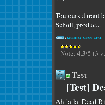
Toujours durant l
Scholl, produc...
:
dead rising 2
|
zombies
|
capcom
4.3
Note:
/5 (3 v
Test
05
Mars
18h48
[Test] De
Ah la la. Dead R