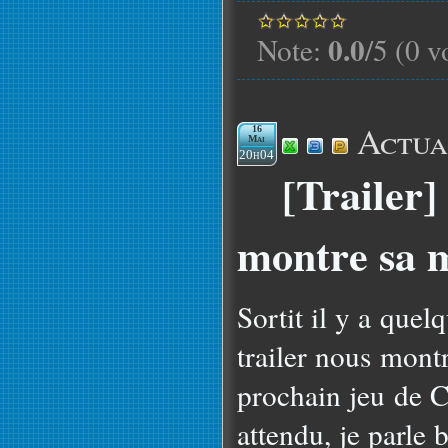
0.0
Note:
/5 (0 v
Actua
16
Mai
20h04
[Trailer]
montre sa 
Sortit il y a que
trailer nous mont
prochain jeu de C
attendu, je parle