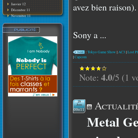
avez bien raison).
Janvier 12
Décembre 11
Novembre 11
Sony a ...
:
Tokyo Game Show
|
AC3
|
Lost Pl
|
Capcom
4.0
Note:
/5 (1 v
Actualit
29
Juin
09h11
Metal Ge