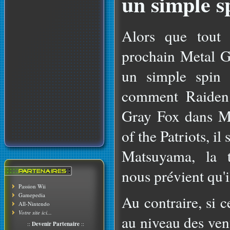
un simple sp
Alors que tout 
prochain Metal 
un simple spin 
comment Raiden 
Gray Fox dans M
of the Patriots, i
Matsuyama, la t
nous prévient qu'il
Passion Wii
Gamepedia
Au contraire, si 
All-Nintendo
Votre site ici...
au niveau des vent
::
Devenir Partenaire
::