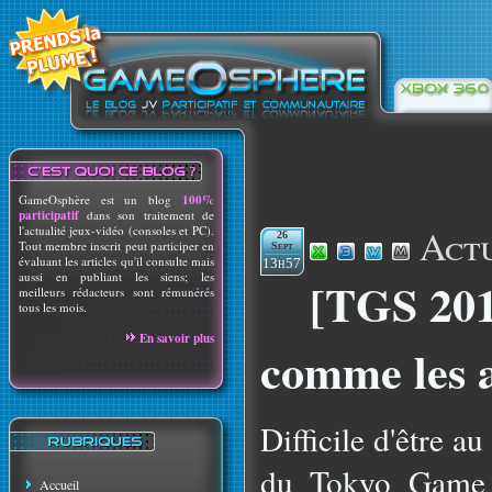
GameOsphère est un blog
100%
participatif
dans son traitement de
Actu
l'actualité jeux-vidéo (consoles et PC).
26
Tout membre inscrit peut participer en
Sept
évaluant les articles qu'il consulte mais
13h57
aussi en publiant les siens; les
[TGS 201
meilleurs rédacteurs sont rémunérés
tous les mois.
En savoir plus
comme les 
Difficile d'être a
du Tokyo Game S
Accueil