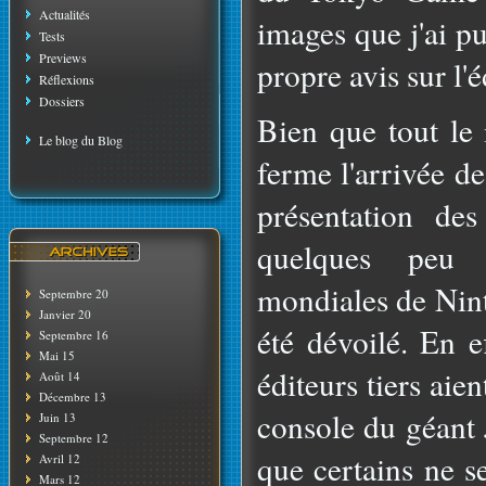
Actualités
images que j'ai p
Tests
Previews
propre avis sur l'
Réflexions
Dossiers
Bien que tout le
Le blog du Blog
ferme l'arrivée d
présentation de
quelques peu 
mondiales de Nint
Septembre 20
Janvier 20
été dévoilé. En e
Septembre 16
Mai 15
éditeurs tiers aient
Août 14
Décembre 13
console du géant 
Juin 13
Septembre 12
que certains ne s
Avril 12
Mars 12