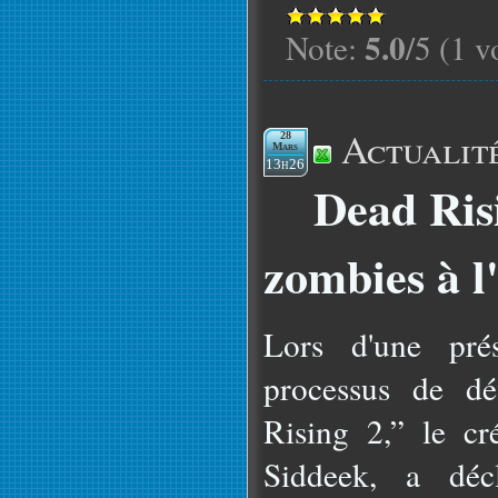
5.0
Note:
/5 (1 v
Actualit
28
Mars
13h26
Dead Ris
zombies à l
Lors d'une prés
processus de d
Rising 2,” le cré
Siddeek, a dé