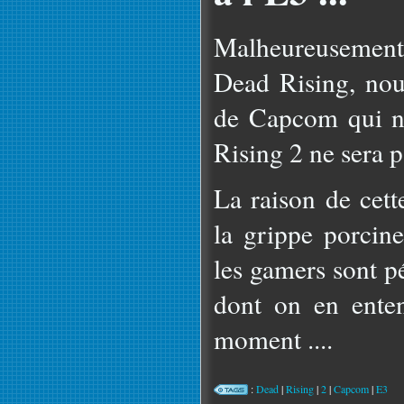
Malheureusement 
Dead Rising, no
de Capcom qui n
Rising 2 ne sera pa
La raison de cett
la grippe porci
les gamers sont p
dont on en ente
moment ....
:
Dead
|
Rising
|
2
|
Capcom
|
E3