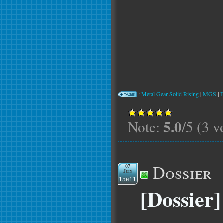
:
Metal Gear Solid Rising
|
MGS
|
E
5.0
Note:
/5 (3 v
Dossier
07
Juin
15h11
[Dossier