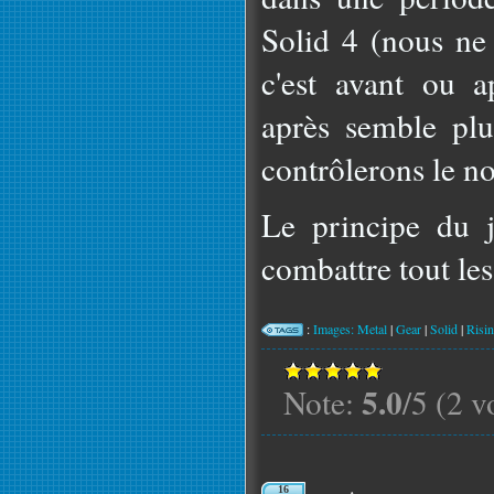
Solid 4 (nous ne 
c'est avant ou a
après semble pl
contrôlerons le n
Le principe du 
combattre tout les 
:
Images: Metal
|
Gear
|
Solid
|
Risi
5.0
Note:
/5 (2 v
16