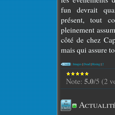
fun devrait qua
présent, tout 
pleinement assum
côté de chez Capc
mais qui assure t
:
Images
|
Dead
|
Rising
|
2
5.0
Note:
/5 (2 v
Actualit
16
Juin
13h55