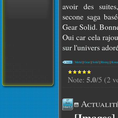
avoir des suite
secone saga basé
Gear Solid. Bonne
Oui car cela rajo
sur l'univers ador
:
Metal
|
Gear
|
Solid
|
Rising
|
Kona
5.0
Note:
/5 (2 v
Actualit
17
Juin
16h12
[Images]