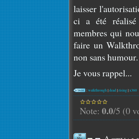
laisser l'autorisa
ci a été réalis
membres qui nous
faire un Walkthr
non sans humour.
Je vous rappel...
:
walkthrough
|
dead
|
rising
|
x360
0.0
Note:
/5 (0 v
30
Mai