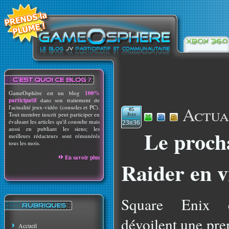
GameOsphère est un blog
100%
participatif
dans son traitement de
Actua
l'actualité jeux-vidéo (consoles et PC).
05
Tout membre inscrit peut participer en
Juin
évaluant les articles qu'il consulte mais
23h36
aussi en publiant les siens; les
Le proch
meilleurs rédacteurs sont rémunérés
tous les mois.
En savoir plus
Raider en v
Square Enix 
dévoilent une pre
Accueil