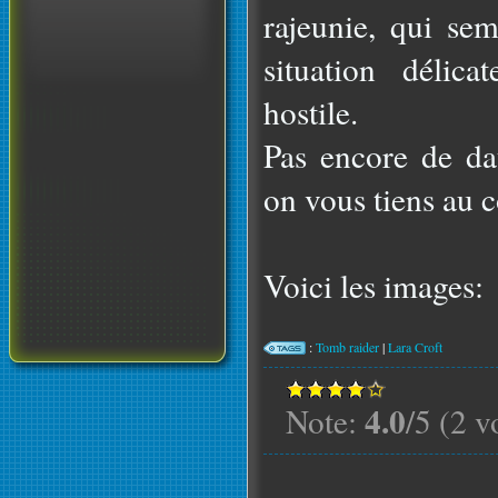
rajeunie, qui se
situation délic
hostile.
Pas encore de da
on vous tiens au c
Voici les images:
:
Tomb raider
|
Lara Croft
4.0
Note:
/5 (2 v