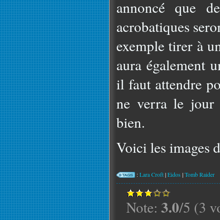
annoncé que des
acrobatiques sero
exemple tirer à u
aura également un
il faut attendre p
ne verra le jour
bien.
Voici les images d
:
Lara Croft
|
Eidos
|
Tomb Raider
3.0
Note:
/5 (3 v