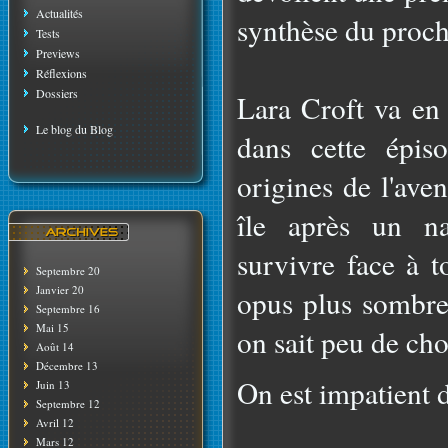
Actualités
synthèse du proc
Tests
Previews
Réflexions
Dossiers
Lara Croft va en 
Le blog du Blog
dans cette épis
origines de l'ave
île après un na
survivre face à t
Septembre 20
Janvier 20
opus plus sombre
Septembre 16
Mai 15
on sait peu de cho
Août 14
Décembre 13
On est impatient d
Juin 13
Septembre 12
Avril 12
Mars 12