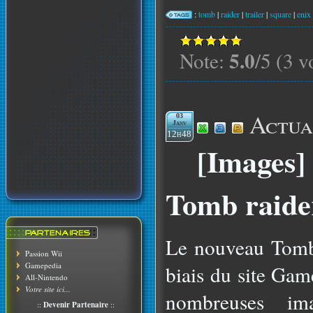
:
tomb
|
raider
|
trailer
|
square
|
enix
5.0
Note:
/5 (3 v
Actua
03
Janv
12h48
[Images]
Tomb raide
Le nouveau Tomb 
Passion Wii
Gamepedia
biais du site Gam
All-Nintendo
Votre site ici...
nombreuses im
::
Devenir Partenaire
::