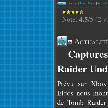
:
Rumeur
|
Tomb
|
Raider
|
Survival
4.5
Note:
/5 (2 v
Actualit
02
Févr
14h44
Capture
Raider Und
Prévu sur Xbox
Eidos nous mont
de Tomb Raider 