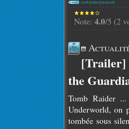
:
tomb
|
raider
|
lara
|
croft
4.0
Note:
/5 (2 v
Actualit
09
Juin
16h21
[Trailer]
the Guardia
Tomb Raider ...
Underworld, on pe
tombée sous silen