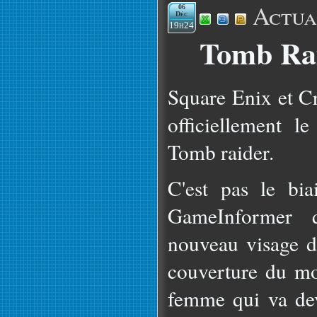
Actua
06
Déc
19h24
Tomb Rai
Square Enix et C
officiellement l
Tomb raider.
C'est pas le bi
GameInformer 
nouveau visage de
couverture du mo
femme qui va dev