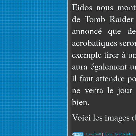
Eidos nous mont
de Tomb Raider 
annoncé que des
acrobatiques sero
exemple tirer à u
aura également un
il faut attendre p
ne verra le jour
bien.
Voici les images d
:
Lara Croft
|
Eidos
|
Tomb Raider