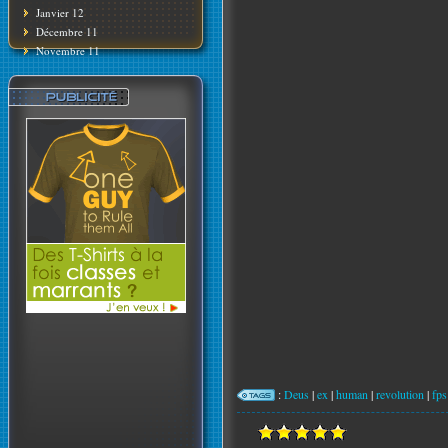
Janvier 12
Décembre 11
Novembre 11
:
Deus
|
ex
|
human
|
revolution
|
fps