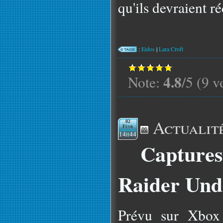
qu'ils devraient ré
:
Eidos
|
Lara Croft
4.8
Note:
/5 (9 v
Actualit
02
Févr
14h44
Capture
Raider Und
Prévu sur Xbox