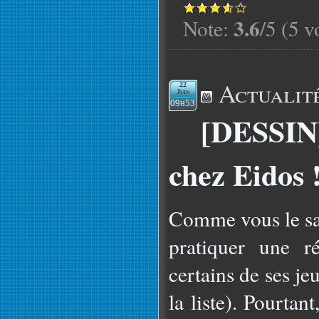
3.6
Note:
/5 (5 v
Actualit
22
Juin
09h53
[DESSIN]
chez Eidos 
Comme vous le sav
pratiquer une r
certains de ses je
la liste). Pourtant