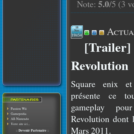
5.0
Note:
/5 (3 v
Actua
18
Nov
19h54
[Trailer
Revolution
Square enix et
présente ce to
gameplay po
Passion Wii
Gamepedia
Revolution dont l
All-Nintendo
Votre site ici...
Mars 2011.
::
Devenir Partenaire
::