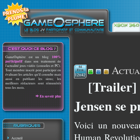
GameOsphère est un blog
100%
participatif
dans son traitement de
Actua
l'actualité jeux-vidéo (consoles et PC).
04
Tout membre inscrit peut participer en
Févr
évaluant les articles qu'il consulte mais
12h42
aussi en publiant les siens; les
[Trailer
meilleurs rédacteurs sont rémunérés
tous les mois.
En savoir plus
Jensen se p
Voici un nouvea
Human Revolutio
Accueil