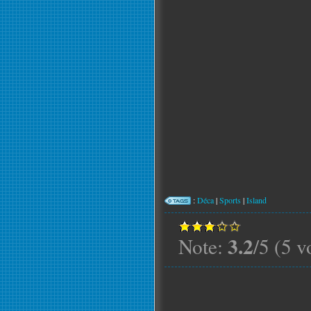
:
Déca
|
Sports
|
Island
3.2
Note:
/5 (5 v