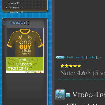
Janvier 12
Décembre 11
Novembre 11
:
dead
|
island
|
fps
|
zombie
|
gore
4.6
Note:
/5 (5 v
Vidéo-Te
21
Mai
17h10