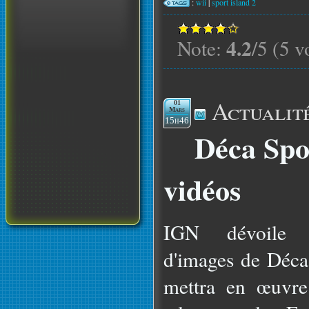
:
wii
|
sport island 2
4.2
Note:
/5 (5 v
Actualit
01
Mars
15h46
Déca Spo
vidéos
IGN dévoile a
d'images de Déca
mettra en œuvre