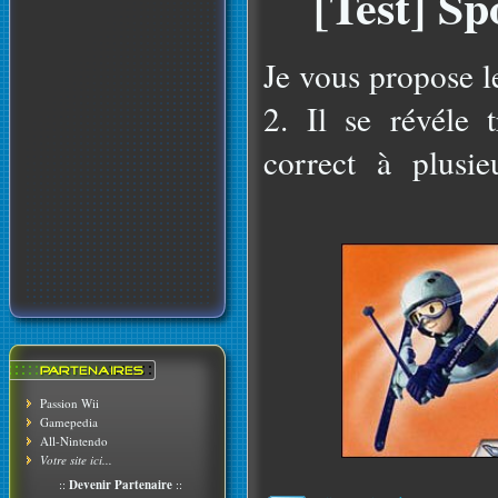
[Test] Sp
Je vous propose l
2. Il se révéle 
correct à plusie
&
Passion Wii
Gamepedia
All-Nintendo
Votre site ici...
::
Devenir Partenaire
::