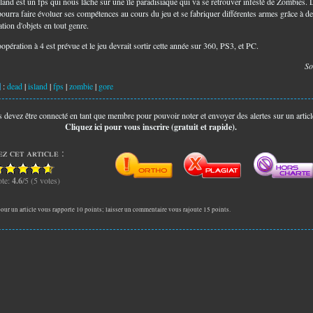
land est un fps qui nous lâche sur une île paradisiaque qui va se retrouver infesté de Zombies. 
pourra faire évoluer ses compétences au cours du jeu et se fabriquer différentes armes grâce à de
tion d'objets en tout genre.
opération à 4 est prévue et le jeu devrait sortir cette année sur 360, PS3, et PC.
So
:
dead
|
island
|
fps
|
zombie
|
gore
 devez être connecté en tant que membre pour pouvoir noter et envoyer des alertes sur un articl
Cliquez ici pour vous inscrire (gratuit et rapide).
z cet article :
te:
4.6
/5 (5 votes)
our un article vous rapporte 10 points; laisser un commentaire vous rajoute 15 points.