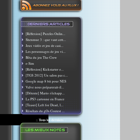
[Réflexion] Puzzles Onlin...
Shenmue 3 : que vaut cett...
Jeux vidéo et jeu de casi...
Les personnages de jeu vi...
Bêta du jeu The Crew
e-Sim
[Réflexion] Kickstarter e...
[TGS 2012] Un salon pas c...
Google map 8 bit pour NES
Valve nous préparerait-il...
[Détente] Mario s'échapp...
La PS3 cartonne en France
[Teaser] Left for Dead, l...
Résultats du gOs Contest ...
::
Tous les derniers
::