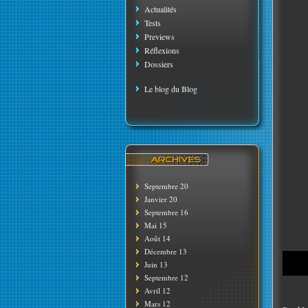
Actualités
Tests
Previews
Réflexions
Dossiers
Le blog du Blog
Septembre 20
Janvier 20
Septembre 16
Mai 15
Août 14
Décembre 13
Juin 13
Septembre 12
Avril 12
Mars 12