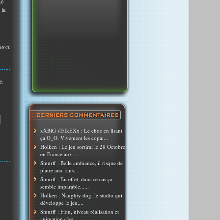
Le
 la
urce
e.
xXBiG sTrIkEXx : Le choc en lisant
ça O_O. Vivement les copai...
Holken : Le jeu sortirai le 28 Octobre
en France aux ...
Smurff : Belle ambiance, il risque de
plaire aux fans...
Smurff : En effet, dans ce cas ça
semble imparable......
Holken : Naughty dog, le studio qui
développe le jeu,...
Smurff : Fiou, niveau réalisation et
animation c'est ...