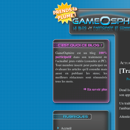
GameOsphère est un blog
100%
participatif
dans son traitement de
l'actualité jeux-vidéo (consoles et PC).
Actua
Tout membre inscrit peut participer en
[Tr
évaluant les articles qu'il consulte mais
aussi en publiant les siens; les
meilleurs rédacteurs sont rémunérés
Po
tous les mois.
En savoir plus
Dead Isl
son appa
Un trai
l'ambian
Attentio
Accueil