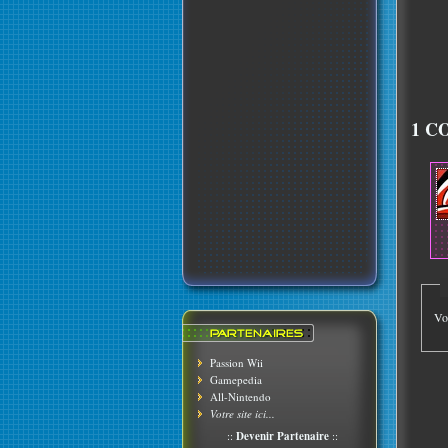
1 C
Vo
Passion Wii
Gamepedia
All-Nintendo
Votre site ici...
::
Devenir Partenaire
::