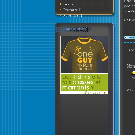
Dead Is
Janvier 12
joueur 
Décembre 11
récupéra
Novembre 11
De la co
Vous
Note
No
Voter p