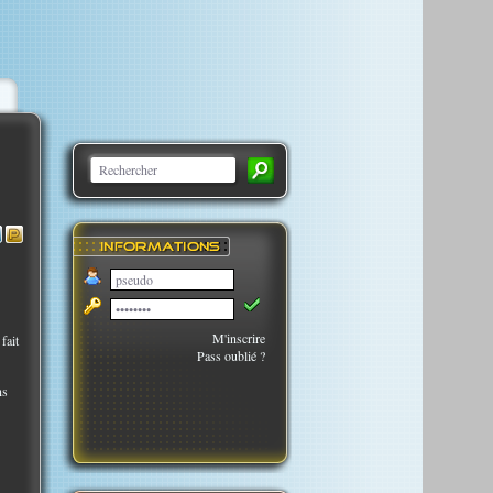
M'inscrire
fait
Pass oublié ?
ns