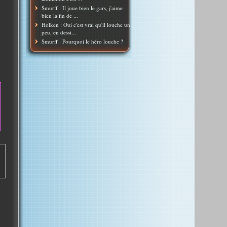
Smurff : Il joue bien le gars, j'aime
bien la fin de ...
Holken : Oui c'est vrai qu'il louche un
peu, en dessi...
Smurff : Pourquoi le héro louche ?