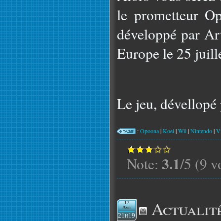
le prometteur Op
développé par Art
Europe le 25 juill
Le jeu, dévellopé 
:
Opoona
|
Koei
|
Wii
|
Nintendo
|
V
3.1
Note:
/5 (9 v
Actualit
17
Avr
21h19