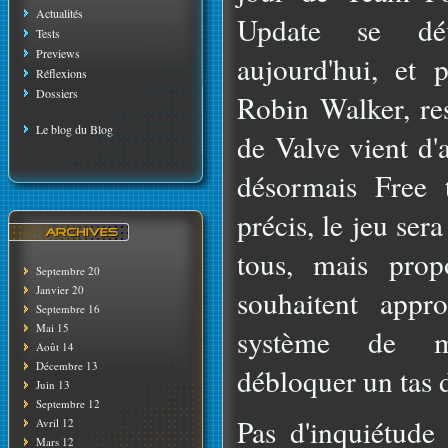
Actualités
Update se dé
Tests
Previews
aujourd'hui, et 
Réflexions
Dossiers
Robin Walker, re
Le blog du Blog
de Valve vient d'
désormais Free 
précis, le jeu ser
tous, mais prop
Septembre 20
Janvier 20
souhaitent appro
Septembre 16
Mai 15
système de m
Août 14
Décembre 13
débloquer un tas d
Juin 13
Septembre 12
Pas d'inquiétude
Avril 12
Mars 12