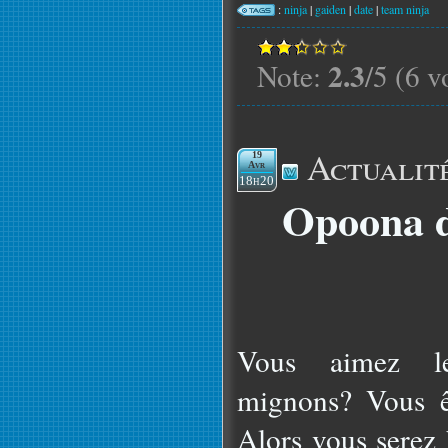
:
ninja
|
gaiden
|
date
|
team ninja
2.3
Note:
/5 (6 v
Actualit
19
Avr
18h20
Opoona d
Vous aimez le
mignons? Vous ê
Alors vous serez