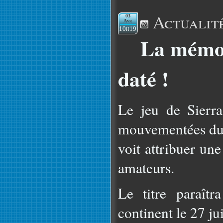
Actualit
03
Avr
10h19
La mémoi
daté !
Le jeu de Sierra 
mouvementées du 
voit attribuer une
amateurs.
Le titre paraîtr
continent le 27 ju