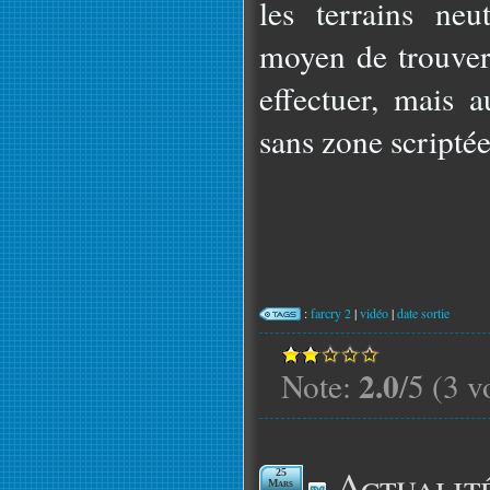
les terrains neu
moyen de trouver
effectuer, mais a
sans zone scriptée.
:
farcry 2
|
vidéo
|
date sortie
2.0
Note:
/5 (3 v
Actualit
25
Mars