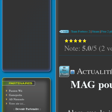
:
Team Fortress 2
|
Steam
|
Free 2 p
5.0
Note:
/5 (2 v
Actualit
08
Mai
17h49
MAG pour
Passion Wii
Gamepedia
All-Nintendo
Votre site ici...
::
Devenir Partenaire
::