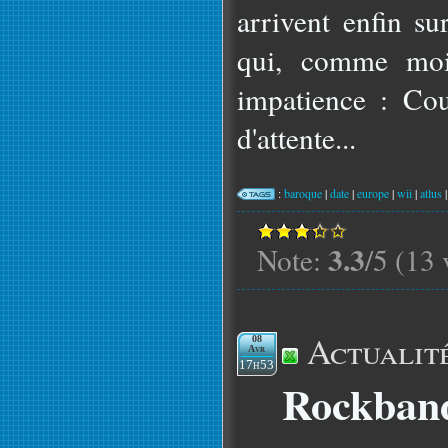
arrivent enfin s
qui, comme moi,
impatience : Co
d'attente...
:
baroque
|
date
|
europe
|
wii
|
atlus
3.3
Note:
/5 (13 
Actualit
08
Avr
17h53
Rockband