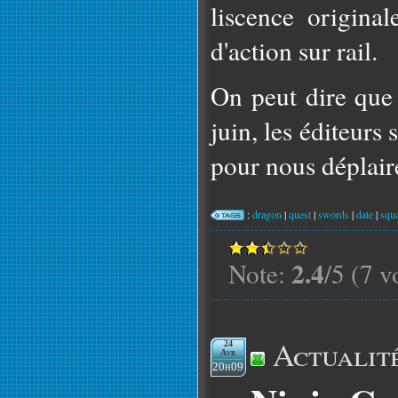
liscence original
d'action sur rail.
On peut dire que
juin, les éditeurs 
pour nous déplair
:
dragon
|
quest
|
swords
|
date
|
squ
2.4
Note:
/5 (7 v
Actualit
24
Avr
20h09