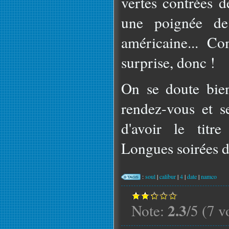
vertes contrées d
une poignée de 
américaine... C
surprise, donc !
On se doute bien
rendez-vous et s
d'avoir le titr
Longues soirées d
:
soul
|
calibur
|
4
|
date
|
namco
2.3
Note:
/5 (7 v