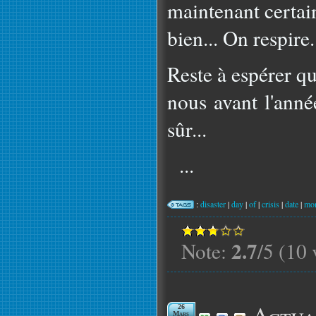
maintenant certain
bien... On respire.
Reste à espérer q
nous avant l'anné
sûr...
...
:
disaster
|
day
|
of
|
crisis
|
date
|
mon
2.7
Note:
/5 (10 
Actua
26
Mars