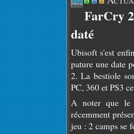
19h14
FarCry 2
daté
Ubisoft s'est enf
pature une date p
2. La bestiole s
PC, 360 et PS3 ce
A noter que le 
récemment présent
jeu : 2 camps se f