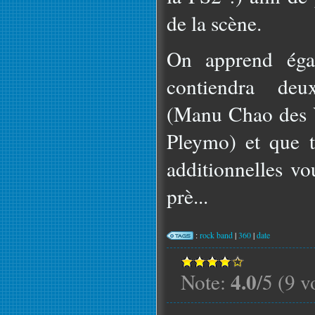
de la scène.
On apprend égal
contiendra deu
(Manu Chao des 
Pleymo) et que t
additionnelles vo
prè...
:
rock band
|
360
|
date
4.0
Note:
/5 (9 v