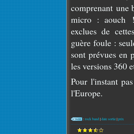
comprenant une ba
micro : aouch !
exclues de cette
guère foule : seu
sont prévues en p
les versions 360 e
Pour l'instant pa
l'Europe.
:
rock band
|
date sortie
|
prix