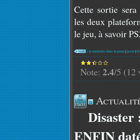
Cette sortie sera
les deux platefor
le jeu, à savoir P
:
la mémoire dans la peau
|
jason
|
b
2.4
Note:
/5 (12 
Actualit
02
Avr
15h51
Disaster 
ENFIN daté