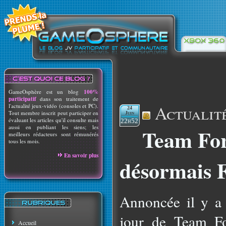
GameOsphère est un blog
100%
participatif
dans son traitement de
Actualit
l'actualité jeux-vidéo (consoles et PC).
24
Tout membre inscrit peut participer en
Juin
évaluant les articles qu'il consulte mais
22h52
aussi en publiant les siens; les
Team Fort
meilleurs rédacteurs sont rémunérés
tous les mois.
En savoir plus
désormais F
Annoncée il y a 
jour de Team F
Accueil