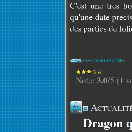
C'est une tres bo
qu'une date preci
des parties de foli
:
MAG
|
DATE DE SORTIE
|
3.0
Note:
/5 (1 v
Actualit
24
Avr
20h24
Dragon q