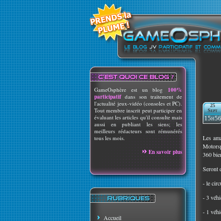
GameOsphère est un blog
100%
participatif
dans son traitement de
l'actualité jeux-vidéo (consoles et PC).
25
Tout membre inscrit peut participer en
Sept
évaluant les articles qu'il consulte mais
15h5
aussi en publiant les siens; les
meilleurs rédacteurs sont rémunérés
Les ama
tous les mois.
Motorsp
En savoir plus
360 bie
Seront 
- le cir
- 3 véh
- 1 véh
Accueil