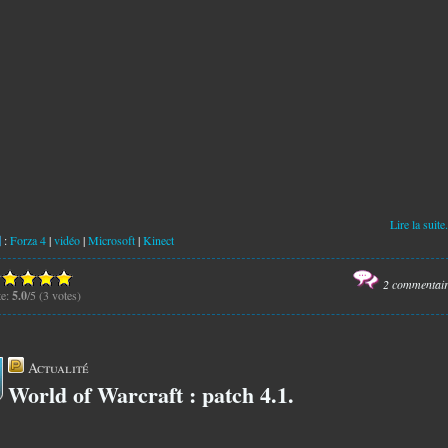
Lire la suite.
:
Forza 4
|
vidéo
|
Microsoft
|
Kinect
2 commentai
te:
5.0
/5 (3 votes)
Actualité
World of Warcraft : patch 4.1.
6