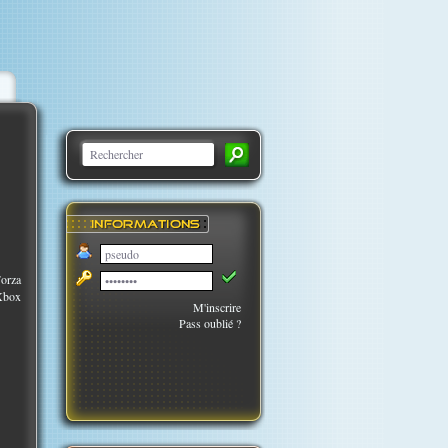
Forza
 Xbox
M'inscrire
Pass oublié ?