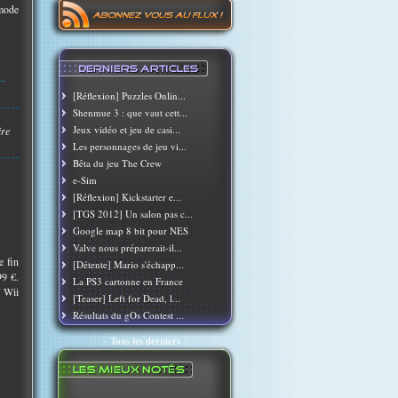
 mode
..
[Réflexion] Puzzles Onlin...
Shenmue 3 : que vaut cett...
Jeux vidéo et jeu de casi...
ire
Les personnages de jeu vi...
Bêta du jeu The Crew
e-Sim
[Réflexion] Kickstarter e...
[TGS 2012] Un salon pas c...
Google map 8 bit pour NES
Valve nous préparerait-il...
e fin
[Détente] Mario s'échapp...
99 €.
La PS3 cartonne en France
/ Wii
[Teaser] Left for Dead, l...
Résultats du gOs Contest ...
::
Tous les derniers
::