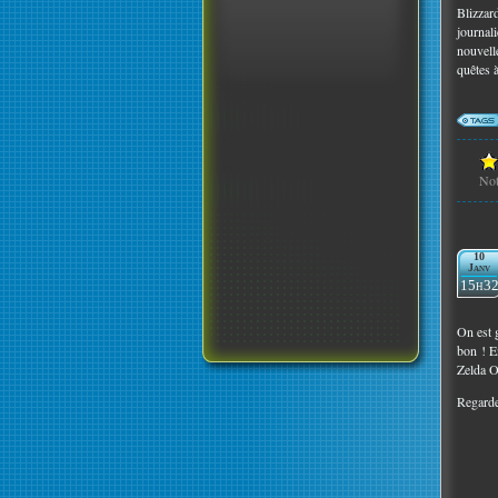
Blizzard
journal
nouvell
quêtes à
No
10
Janv
15h3
On est 
bon ! En
Zelda O
Regardez