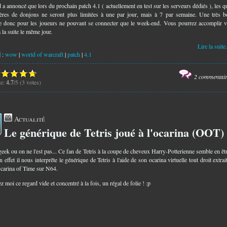
 a annoncé que lors du prochain patch 4.1 ( actuellement en test sur les serveurs dédiés ), les q
ières de donjons ne seront plus limitées à une par jour, mais à 7 par semaine. Une très 
e donc pour les joueurs ne pouvant se connecter que le week-end. Vous pourrez accomplir 
 la suite le même jour.
Lire la suite.
:
wow
|
world of warcraft
|
patch
|
4.1
2 commentai
te:
4.7
/5 (3 votes)
Actualité
Le générique de Tetris joué à l'ocarina (OOT)
2
geek ou on ne l'est pas... Ce fan de Tetris à la coupe de cheveux Harry-Potterienne semble en êt
 effet il nous interprête le générique de Tetris à l'aide de son ocarina virtuelle tout droit extrai
carina of Time sur N64.
 moi ce regard vide et concentré à la fois, un régal de folie ! :p