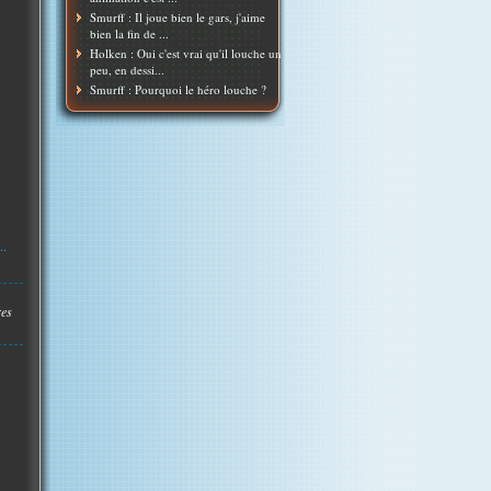
Smurff : Il joue bien le gars, j'aime
bien la fin de ...
Holken : Oui c'est vrai qu'il louche un
peu, en dessi...
Smurff : Pourquoi le héro louche ?
..
res