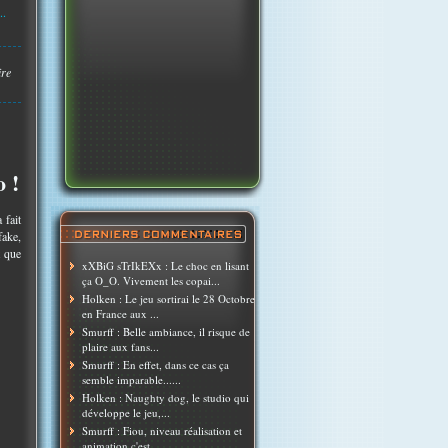
..
ire
 !
 fait
fake,
t que
xXBiG sTrIkEXx : Le choc en lisant
ça O_O. Vivement les copai...
Holken : Le jeu sortirai le 28 Octobre
en France aux ...
Smurff : Belle ambiance, il risque de
plaire aux fans...
Smurff : En effet, dans ce cas ça
semble imparable......
Holken : Naughty dog, le studio qui
développe le jeu,...
Smurff : Fiou, niveau réalisation et
animation c'est ...