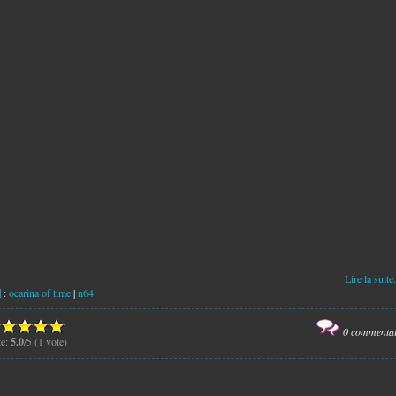
Lire la suite.
:
ocarina of time
|
n64
0 commenta
te:
5.0
/5 (1 vote)