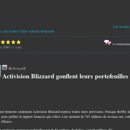
Lire la suite.
:
call of duty 8
|
fan video
|
cod4
|
multi
0 commenta
te:
5.0
/5 (1 vote)
Actualité
Activision Blizzard gonflent leurs portefeuilles
1
ul trimestre seulement Activision Blizzard explose toutes leurs prévisions. Puisque Bobby k
e nous publier le rapport financier qui s'élève à un montant de 745 millions de revenus net, soi
s d'Euros.
r américain engrange un bénéfice net de 51 millions de dollars, soit 36 millions d'€.