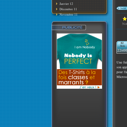
Janvier 12
Décembre 11
Novembre 11
No
02
Avr
22h0
Une fui
son appa
pour l'
Microso