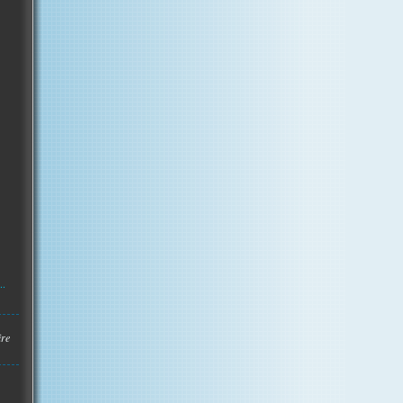
..
ire