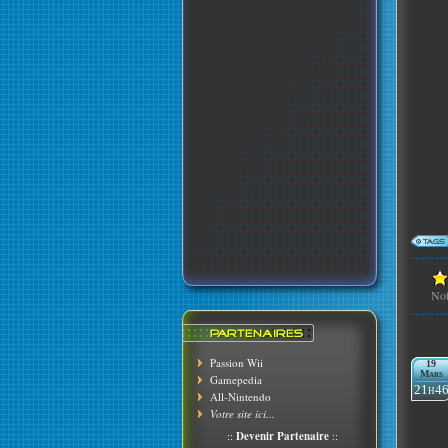
No
Passion Wii
19
Mars
Gamepedia
21h4
All-Nintendo
Votre site ici...
::
Devenir Partenaire
::