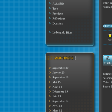
Pour ce
Actualités
course 
Tests
Previews
Réflexions
Dossiers
Le blog du Blog
No
21
Mai
21h1
Septembre 20
Janvier 20
Bonne n
Septembre 16
de sema
Mai 15
Cette o
Sports 
Août 14
Décembre 13
Juin 13
Septembre 12
Avril 12
Mars 12