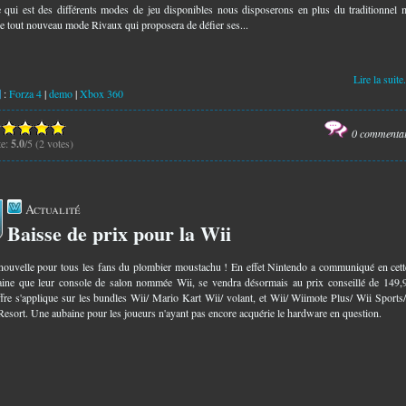
 qui est des différents modes de jeu disponibles nous disposerons en plus du traditionnel
le tout nouveau mode Rivaux qui proposera de défier ses...
Lire la suite.
:
Forza 4
|
demo
|
Xbox 360
0 commenta
te:
5.0
/5 (2 votes)
Actualité
Baisse de prix pour la Wii
6
ouvelle pour tous les fans du plombier moustachu ! En effet Nintendo a communiqué en cett
ine que leur console de salon nommée Wii, se vendra désormais au prix conseillé de 149,
ffre s'applique sur les bundles Wii/ Mario Kart Wii/ volant, et Wii/ Wiimote Plus/ Wii Sports
Resort. Une aubaine pour les joueurs n'ayant pas encore acquérie le hardware en question.