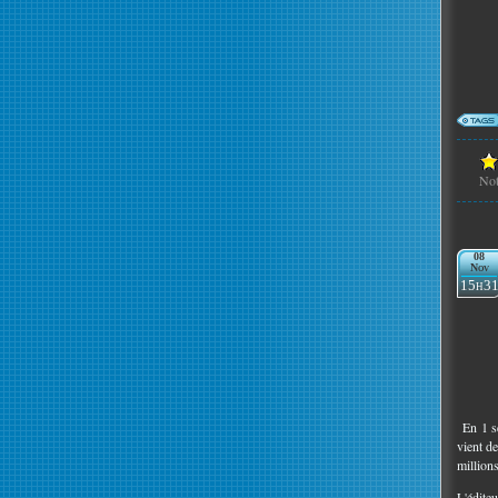
No
08
Nov
15h3
En 1 se
vient d
million
L'éditeu