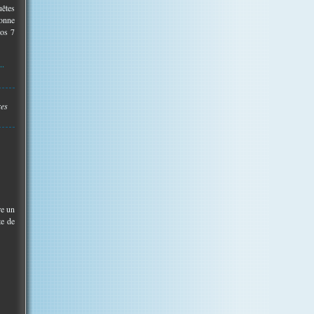
uêtes
bonne
vos 7
..
res
re un
te de