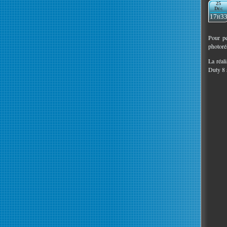
25
Déc
17h3
Pour pe
photoréa
La réali
Duty 8 