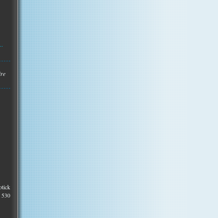
..
ire
otick
t 530