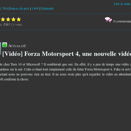
Lire la suite.
:
Wii
|
baisse de prix
|
149€
|
Nintendo
0 commenta
te:
5.0
/5 (1 vote)
Actualité
[Vidéo] Forza Motorsport 4, une nouvelle vidéo
0
te chez Turn 10 et Microsoft ? Il semblerait que oui. En effet, il y a peu de temps une vidéo a
rition sur le net. Celle-ci étant tout simplement celle du futur Forza Motorsport 4. Fake or not 
instant nous ne pouvons rien en tirer. Il ne nous reste plus qu'à regarder la vidéo en attendan
ft confirme la chose.