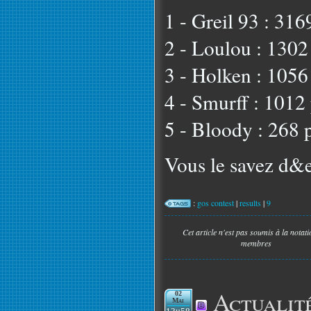
1 - Greil 93 : 316
2 - Loulou : 1302
3 - Holken : 1056
4 - Smurff : 1012 
5 - Bloody : 268 
Vous le savez d&e
:
gos contest
|
results
|
9
Cet article n'est pas soumis à la notat
membres
Actualit
02
Mai