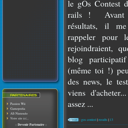
le gOs Contest d'
rails ! Avant 
résultats, il m
rappeler pour 
rejoindraient, 
blog participat
(même toi !) peut
des news, le tes
viens d'acheter.
assez ...
Passion Wii
Gamepedia
All-Nintendo
Votre site ici...
:
gos contest
|
results
|
13
::
Devenir Partenaire
::