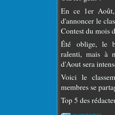
En ce 1er Août,
d'annoncer le cl
Contest du mois de
Été oblige, le 
ralenti, mais à 
d'Aout sera intens
Voici le classe
membres se parta
Top 5 des rédacteu
:
gos contest
|
results
|
11