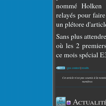
nommé Holken et
relayés pour fair
un plétore d'articl
Sans plus attendre
où les 2 premiers
ce mois spécial E3
:
gos contest
|
results
Cet article n'est pas soumis à la notat
membres
Actualit
03
Juin
12h20