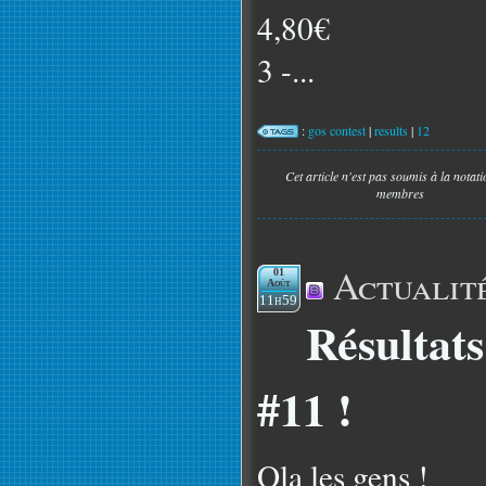
4,80€
3 -...
:
gos contest
|
results
|
12
Cet article n'est pas soumis à la notat
membres
Actualit
01
Août
11h59
Résultat
#11 !
Ola les gens !