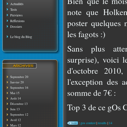
Bien que le mois 
Actualités
note que Holke
Tests
Previews
poster quelques n
Réflexions
Dossiers
les fagots :)
Le blog du Blog
Sans plus atte
surprise), voici 
d'octobre 2010,
Septembre 20
l'exception des a
Janvier 20
Septembre 16
somme de 7€ :
Mai 15
Août 14
Décembre 13
Top 3 de ce gOs C
Juin 13
Septembre 12
Avril 12
:
gos contest
|
results
|
14
Mars 12