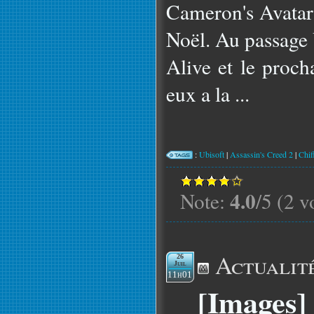
Cameron's Avatar
Noël. Au passage 
Alive et le proc
eux a la ...
:
Ubisoft
|
Assassin's Creed 2
|
Chif
4.0
Note:
/5 (2 v
Actualit
26
Juil
11h01
[Images] 