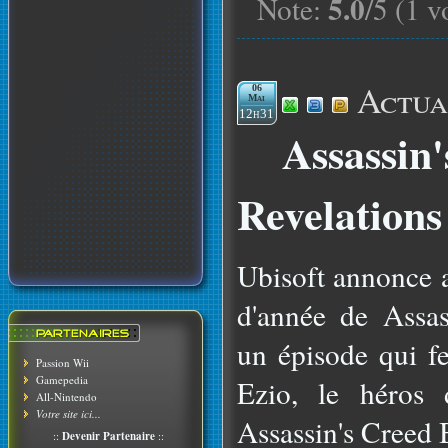
5.0
Note:
/5 (1 v
Actua
06
Mai
12h31
Assassin
Revelations
Ubisoft annonce av
d'année de Assas
un épisode qui fe
Passion Wii
Gamepedia
Ezio, le héros
All-Nintendo
Votre site ici...
Assassin's Creed
::
Devenir Partenaire
::