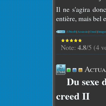
Il ne s'agira don
entière, mais bel e
:
Ubisoft
|
Assassin
|
Creed
|
Image
4.8
Note:
/5 (4 v
Actua
04
Oct
17h44
Du sexe d
creed II