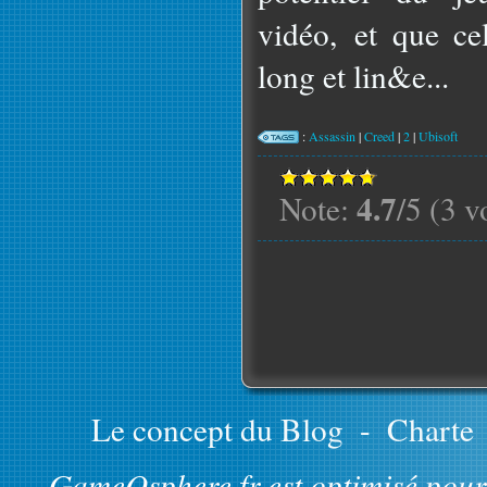
vidéo, et que cel
long et lin&e...
:
Assassin
|
Creed
|
2
|
Ubisoft
4.7
Note:
/5 (3 v
Le concept du Blog
-
Charte
GameOsphere.fr est optimisé pour 