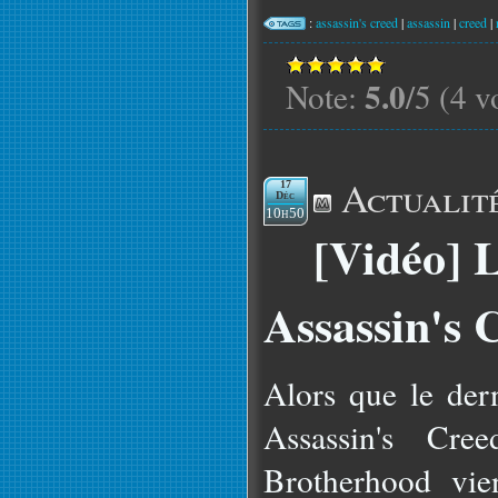
:
assassin's creed
|
assassin
|
creed
|
5.0
Note:
/5 (4 v
Actualit
17
Déc
10h50
[Vidéo] 
Assassin's C
Alors que le dern
Assassin's Cre
Brotherhood vie