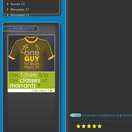
Janvier 12
Décembre 11
Novembre 11
:
assassin's creed
|
assassin
|
creed
|