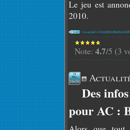
Le jeu est anno
2010.
:
Assassin's Creed
|
Brotherhood
|
E
4.7
Note:
/5 (3 v
Actualit
12
Mai
16h50
Des infos
pour AC : 
Alors que tout 