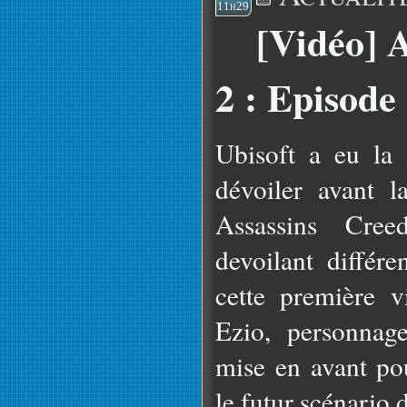
11h29
[Vidéo] 
2 : Episode
Ubisoft a eu la
dévoiler avant l
Assassins Cre
devoilant différe
cette première v
Ezio, personnage
mise en avant po
le futur scénario d