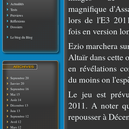
Actualités
magnifique d'Assa
Tests
Previews
lors de l'E3 2011
Réflexions
Dossiers
fois en version lo
Le blog du Blog
Ezio marchera sur
Altaïr dans cette 
en révélations c
du moins on l'esp
Septembre 20
Janvier 20
Septembre 16
Le jeu est prév
Mai 15
Août 14
2011. A noter qu
Décembre 13
Juin 13
repousser à Déce
Septembre 12
Avril 12
Mars 12