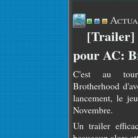
Actua
12
Nov
20h25
[Trailer
pour AC: B
C'est au tour
Brotherhood d'avo
lancement, le je
Novembre.
Un trailer effic
beaucoup alors att