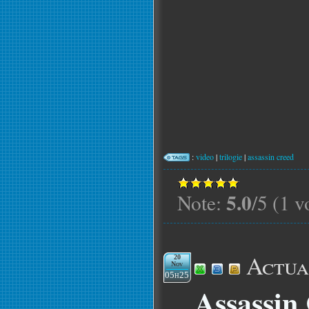
:
video
|
trilogie
|
assassin creed
5.0
Note:
/5 (1 v
Actua
20
Nov
05h25
Assassin