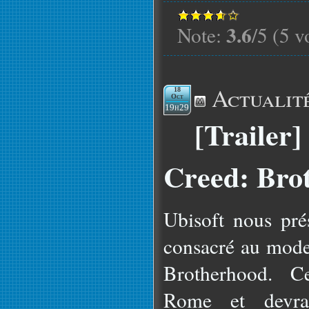
3.6
Note:
/5 (5 v
Actualit
18
Oct
19h29
[Trailer]
Creed: Bro
Ubisoft nous pré
consacré au mode 
Brotherhood. Ce
Rome et devrai