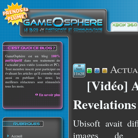
GameOsphère est un blog
100%
participatif
dans son traitement de
Actua
l'actualité jeux-vidéo (consoles et PC).
30
Tout membre inscrit peut participer en
Sept
évaluant les articles qu'il consulte mais
11h28
aussi en publiant les siens; les
[Vidéo] 
meilleurs rédacteurs sont rémunérés
tous les mois.
En savoir plus
Revelations
Ubisoft avait di
images de sy
Accueil