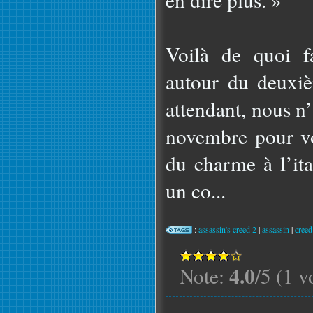
Voilà de quoi f
autour du deuxi
attendant, nous n
novembre pour vo
du charme à l’ital
un co...
:
assassin's creed 2
|
assassin
|
creed
4.0
Note:
/5 (1 v