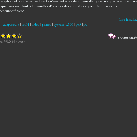
exceptionnel pour le moment sauf qu'avec cet adaptateur, vousallez jouer non pas avec une mane
sique mais avec toutes lesmanettes d'origines des consoles de jeux citées ci-dessus
mentsmodifi&eac...
Lire la suite.
:
adaptateurs
|
multi
|
video
|
games
|
system
|
x360
|
ps3
|
pc
3 commentai
te:
4.0
/5 (4 votes)