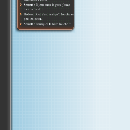
Smurff : Il joue bien le gars, j'aime
bien la fin de ...
Holken : Oui c'est vrai qu'il louche un
peu, en dessi...
Smurff : Pourquoi le héro louche ?