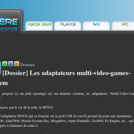
Dossier
[Dossier] Les adaptateurs multi-video-games-
1
tem
 propose ici un petit reportage sur ma dernière création, les adaptateurs "Multi-Video-G
".
ons par le 1er de la série, le MVGS:
t l'adaptateur MVGS qui se branche sur le port USB de son Pc,permet de jouer aux émulateurs
00, Atari7800, Master-System,Nes, Megadrive, super-Nintendo, Gx4000, Pc-Engine, etc... qui
grés à l'intérieur de celui-ci.