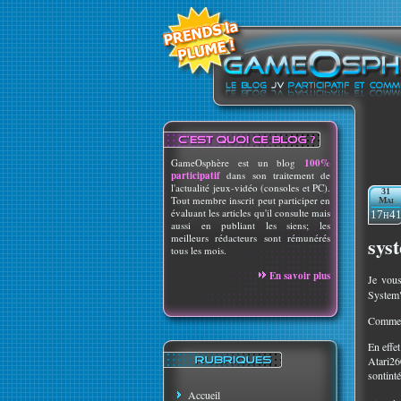
GameOsphère est un blog
100%
participatif
dans son traitement de
l'actualité jeux-vidéo (consoles et PC).
31
Tout membre inscrit peut participer en
Mai
évaluant les articles qu'il consulte mais
17h4
aussi en publiant les siens; les
meilleurs rédacteurs sont rémunérés
sys
tous les mois.
En savoir plus
Je vous
System
Commenç
En effe
Atari26
sontinté
Accueil