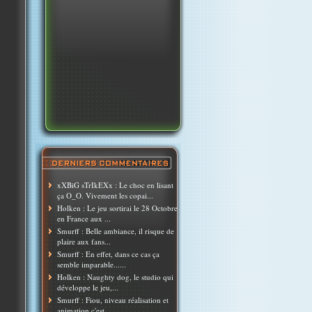
xXBiG sTrIkEXx : Le choc en lisant
ça O_O. Vivement les copai...
Holken : Le jeu sortirai le 28 Octobre
en France aux ...
Smurff : Belle ambiance, il risque de
plaire aux fans...
Smurff : En effet, dans ce cas ça
semble imparable......
Holken : Naughty dog, le studio qui
développe le jeu,...
Smurff : Fiou, niveau réalisation et
animation c'est ...