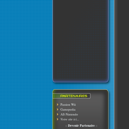
Passion Wii
Gamepedia
All-Nintendo
Votre site ici...
::
Devenir Partenaire
::