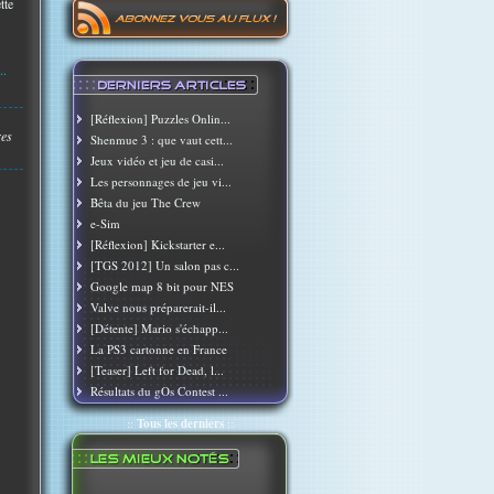
tte
..
[Réflexion] Puzzles Onlin...
res
Shenmue 3 : que vaut cett...
Jeux vidéo et jeu de casi...
Les personnages de jeu vi...
Bêta du jeu The Crew
e-Sim
[Réflexion] Kickstarter e...
[TGS 2012] Un salon pas c...
Google map 8 bit pour NES
Valve nous préparerait-il...
[Détente] Mario s'échapp...
La PS3 cartonne en France
[Teaser] Left for Dead, l...
Résultats du gOs Contest ...
::
Tous les derniers
::