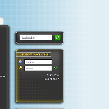
M'inscrire
ames-
Pass oublié ?