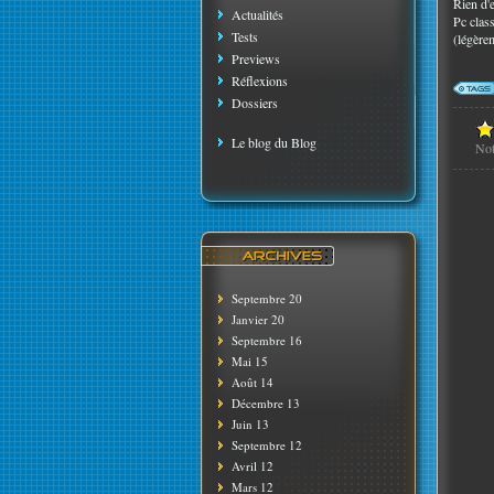
Rien d'
Actualités
Pc clas
Tests
(légère
Previews
Réflexions
Dossiers
Le blog du Blog
No
Septembre 20
Janvier 20
Septembre 16
Mai 15
Août 14
Décembre 13
Juin 13
Septembre 12
Avril 12
Mars 12