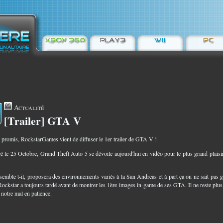
Actualité
[Trailer] GTA V
8
romis, RockstarGames vient de diffuser le 1er trailer de GTA V !
 le 25 Octobre, Grand Theft Auto 5 se dévoile aujourd'hui en vidéo pour le plus grand plaisi
 semble t-il, proposera des environnements variés à la San Andreas et à part ça on ne sait pas 
Rockstar a toujours tardé avant de montrer les 1ère images in-game de ses GTA. Il ne reste plus
 notre mal en patience.