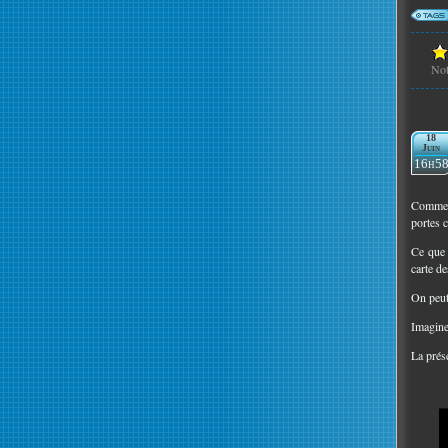
No
18
Juin
16h5
Comme v
portes c
Ce que 
carte de
On peut 
Imaginez
La prése