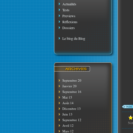
Actualités
Tests
Previews
Réflexions
Dossiers
Le blog du Blog
Septembre 20
Janvier 20
Septembre 16
Mai 15
Août 14
Décembre 13
Juin 13
Septembre 12
No
Avril 12
Mars 12