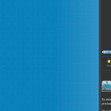
No
16
Août
17h0
En atte
prochai
On y ap