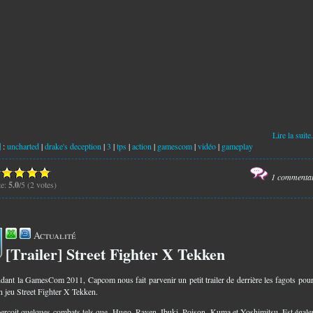
Lire la suite.
:
uncharted
|
drake's deception
|
3
|
tps
|
action
|
gamescom
|
vidéo
|
gameplay
1 commenta
te:
5.0
/5 (2 votes)
Actualité
[Trailer] Street Fighter X Tekken
2
ndant la GamesCom 2011, Capcom nous fait parvenir un petit trailer de derrière les fagots pou
n jeu Street Fighter X Tekken.
erçoit quelques combats tels que Hugo, Raven, Ibuki, Poison, Kuma et Yoshimitsu. Est égal