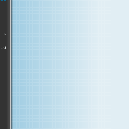
o de
first