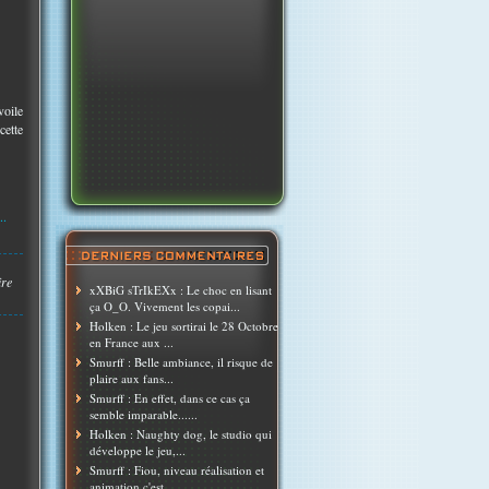
voile
cette
..
ire
xXBiG sTrIkEXx : Le choc en lisant
ça O_O. Vivement les copai...
Holken : Le jeu sortirai le 28 Octobre
en France aux ...
Smurff : Belle ambiance, il risque de
plaire aux fans...
Smurff : En effet, dans ce cas ça
semble imparable......
Holken : Naughty dog, le studio qui
développe le jeu,...
Smurff : Fiou, niveau réalisation et
animation c'est ...