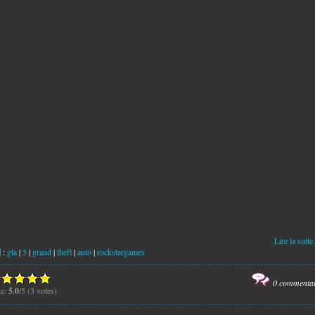
Lire la suite.
:
gta
|
5
|
grand
|
theft
|
auto
|
rockstargames
0 commenta
te:
5.0
/5 (3 votes)