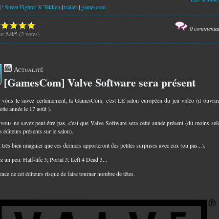
:
Street Fighter X Tekken
|
trailer
|
gamescom
0 commenta
te:
5.0
/5 (2 votes)
Actualité
[GamesCom] Valve Software sera présent
8
ous le savez certainement, la GamesCom, c'est LE salon européen du jeu vidéo (il ouvrir
ette année le 17 août ).
vous ne savez peut-être pas, c'est que Valve Software sera cette année présent (du moins sel
s éditeurs présents sur le salon).
très bien imaginer que ces derniers apporteront des petites surprises avec eux (ou pas...).
 un peu: Half-life 3; Portal 3; Left 4 Dead 3...
nce de cet éditeurs risque de faire tourner nombre de têtes.