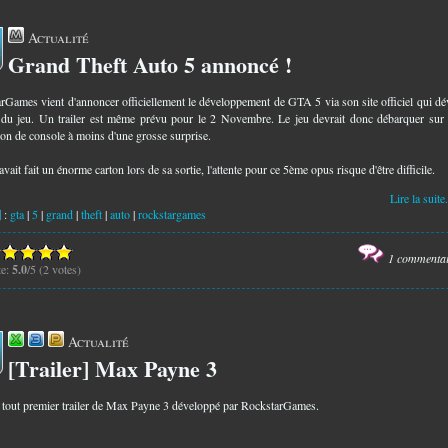
Actualité
Grand Theft Auto 5 annoncé !
7
rGames vient d'annoncer officiellement le développement de GTA 5 via son site officiel qui dé
 du jeu. Un trailer est même prévu pour le 2 Novembre. Le jeu devrait donc débarquer sur 
ion de console à moins d'une grosse surprise.
ait fait un énorme carton lors de sa sortie, l'attente pour ce 5ème opus risque d'être difficile.
Lire la suite.
:
gta
|
5
|
grand
|
theft
|
auto
|
rockstargames
1 commenta
te:
5.0
/5 (2 votes)
Actualité
[Trailer] Max Payne 3
3
e tout premier trailer de Max Payne 3 développé par RockstarGames.