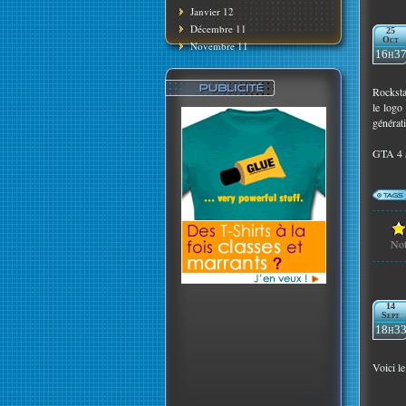
Janvier 12
Décembre 11
25
Oct
Novembre 11
16h3
Rocksta
le logo
générat
GTA 4 av
No
14
Sept
18h3
Voici l