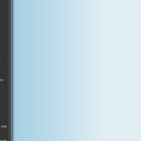
..
ire
r son
ement