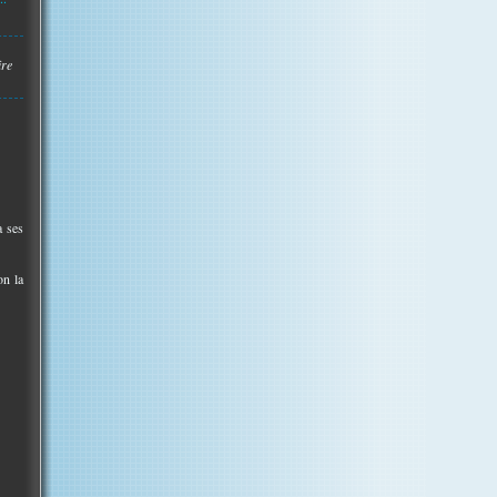
ire
a ses
on la