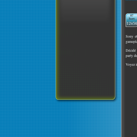
07
Sept
12h5
Sony e
gamepla
Décidé 
party d
Voyez i