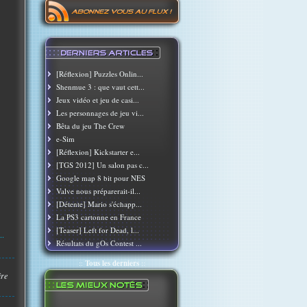
[Réflexion] Puzzles Onlin...
Shenmue 3 : que vaut cett...
Jeux vidéo et jeu de casi...
Les personnages de jeu vi...
Bêta du jeu The Crew
e-Sim
[Réflexion] Kickstarter e...
[TGS 2012] Un salon pas c...
Google map 8 bit pour NES
Valve nous préparerait-il...
[Détente] Mario s'échapp...
La PS3 cartonne en France
[Teaser] Left for Dead, l...
..
Résultats du gOs Contest ...
::
Tous les derniers
::
ire