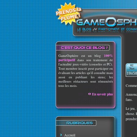
GameOsphère est un blog
100%
participatif
dans son traitement de
l'actualité jeux-vidéo (consoles et PC).
02
Tout membre inscrit peut participer en
Nov
évaluant les articles qu'il consulte mais
19h5
aussi en publiant les siens; les
meilleurs rédacteurs sont rémunérés
Comme p
tous les mois.
En savoir plus
Annoncé
fans.
Le jeu,
chose. 
prendre
Accueil