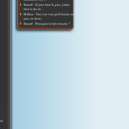
Smurff : Il joue bien le gars, j'aime
bien la fin de ...
Holken : Oui c'est vrai qu'il louche un
peu, en dessi...
Smurff : Pourquoi le héro louche ?
..
ire