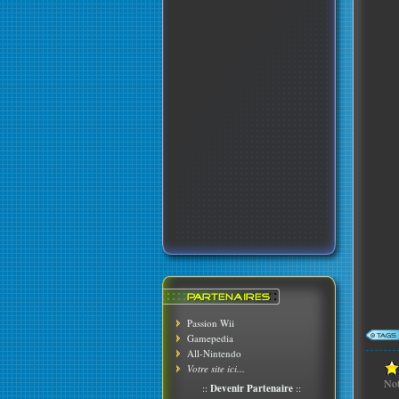
Passion Wii
Gamepedia
All-Nintendo
Votre site ici...
No
::
Devenir Partenaire
::