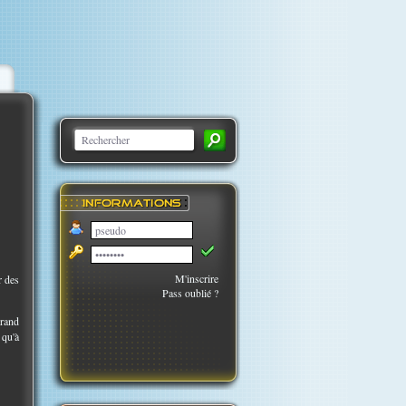
M'inscrire
r des
Pass oublié ?
grand
 qu'à