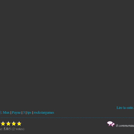
Lire la suite.
:
Max
|
Payne
|
3
|
tps
|
rockstargames
0 commenta
te:
5.0
/5 (2 votes)