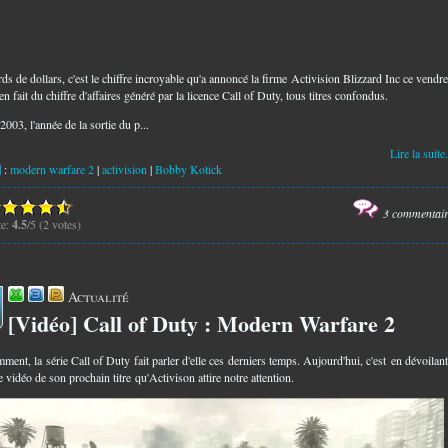
rds de dollars, c'est le chiffre incroyable qu'a annoncé la firme Activision Blizzard Inc ce vendre
t en fait du chiffre d'affaires généré par la licence Call of Duty, tous titres confondus.
003, l'année de la sortie du p...
Lire la suite.
:
modern warfare 2
|
activision
|
Bobby Kotick
3 commentai
te:
4.5
/5 (2 votes)
Actualité
[Vidéo] Call of Duty : Modern Warfare 2
8
ment, la série Call of Duty fait parler d'elle ces derniers temps. Aujourd'hui, c'est en dévoilan
 vidéo de son prochain titre qu'Activison attire notre attention.