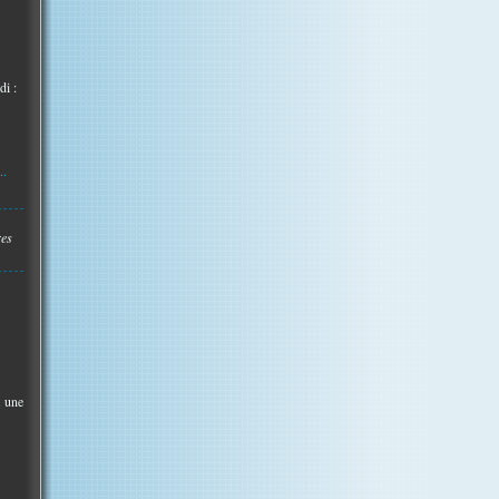
di :
..
res
t une