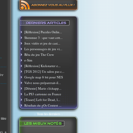
[Réflexion] Puzzles Onlin...
Shenmue 3 : que vaut cett...
Jeux vidéo et jeu de casi...
Les personnages de jeu vi...
Bêta du jeu The Crew
..
e-Sim
[Réflexion] Kickstarter e...
[TGS 2012] Un salon pas c...
ire
Google map 8 bit pour NES
Valve nous préparerait-il...
[Détente] Mario s'échapp...
La PS3 cartonne en France
[Teaser] Left for Dead, l...
Résultats du gOs Contest ...
::
Tous les derniers
::
titre
e), a