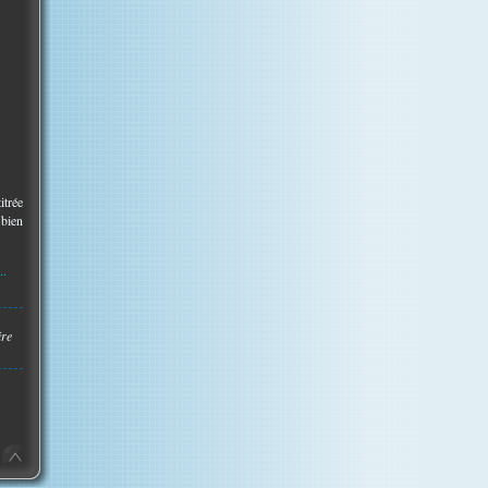
itrée
 bien
..
ire