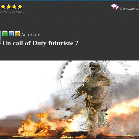
0 commenta
te:
5.0
/5 (1 vote)
Actualité
Un call of Duty futuriste ?
5