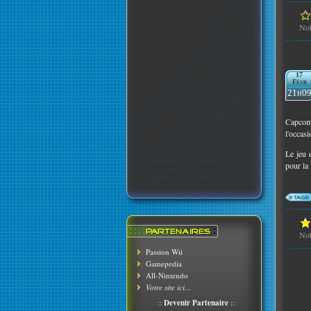
No
17
Févr
21h0
Capcom 
l'occas
Le jeu 
pour la
No
Passion Wii
Gamepedia
All-Nintendo
Votre site ici...
::
Devenir Partenaire
::