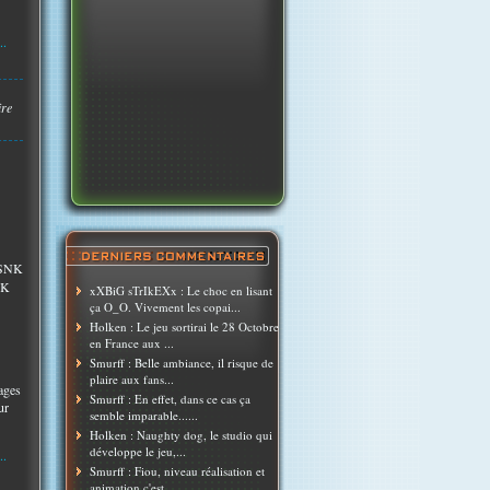
..
ire
n SNK
'K
xXBiG sTrIkEXx : Le choc en lisant
ça O_O. Vivement les copai...
Holken : Le jeu sortirai le 28 Octobre
en France aux ...
Smurff : Belle ambiance, il risque de
plaire aux fans...
ages
Smurff : En effet, dans ce cas ça
ur
semble imparable......
Holken : Naughty dog, le studio qui
développe le jeu,...
..
Smurff : Fiou, niveau réalisation et
animation c'est ...