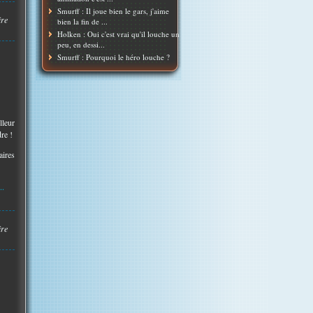
Smurff : Il joue bien le gars, j'aime
ire
bien la fin de ...
Holken : Oui c'est vrai qu'il louche un
peu, en dessi...
Smurff : Pourquoi le héro louche ?
lleur
re !
aires
..
ire