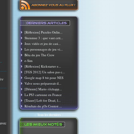
[Réflexion] Puzzles Onlin...
Shenmue 3 : que vaut cett...
Jeux vidéo et jeu de casi...
Les personnages de jeu vi...
Bêta du jeu The Crew
e-Sim
..
[Réflexion] Kickstarter e...
[TGS 2012] Un salon pas c...
Google map 8 bit pour NES
ire
Valve nous préparerait-il...
[Détente] Mario s'échapp...
La PS3 cartonne en France
[Teaser] Left for Dead, l...
Résultats du gOs Contest ...
::
Tous les derniers
::
 avec