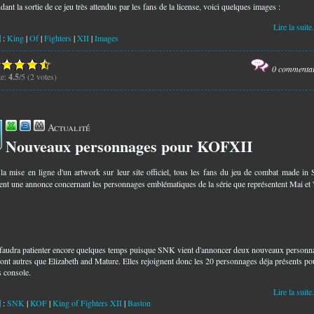
dant la sortie de ce jeu très attendus par les fans de la license, voici quelques images :
Lire la suite.
:
King
|
Of
|
Fighters
|
XII
|
Images
0 commenta
te:
4.5
/5 (2 votes)
Actualité
Nouveaux personnages pour KOFXII
5
la mise en ligne d'un artwork sur leur site officiel, tous les fans du jeu de combat made i
ient une annonce concernant les personnages emblématiques de la série que représentent Mai et 
 faudra patienter encore quelques temps puisque SNK vient d'annoncer deux nouveaux personn
sont autres que Elizabeth and Mature. Elles rejoignent donc les 20 personnages déja présents po
s console.
Lire la suite.
:
SNK
|
KOF
|
King of Fighters XII
|
Baston