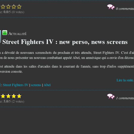
0 commenta
te:
0.0
/5 (0 votes)
Actualité
Street Fighters IV : new perso, news screens
9
a dévoilé de nouveaux screenshots du prochain et très attendu, Street Fighters IV. C'est d'ai
ion de nous présenter un nouveau combattant appelé Abel, un amnésique qui a envie d'en découd
est attendu dans les salles d'arcades dans le courrant de l'année, sans trop d'infos supplément
 version console.
Lire la suite.
:
Street Fighters IV
|
screens
|
Abel
1 commenta
te:
5.0
/5 (2 votes)