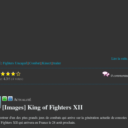
Lire la suite.
:
Fighters Uncaged
|
Combat
|
Kinect
|
trailer
0 commenta
te:
4.3
/5 (4 votes)
Actualité
[Images] King of Fighters XII
3
e retour d'un des plus grands jeux de combats qui arrive sur la génération actuelle de consoles
 Fighters XII qui arrivera en France le 28 août prochain.