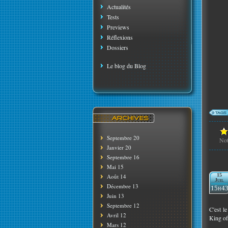
Actualités
Tests
Previews
Réflexions
Dossiers
Le blog du Blog
Septembre 20
No
Janvier 20
Septembre 16
Mai 15
15
Août 14
Juil
Décembre 13
15h4
Juin 13
Septembre 12
C'est l
Avril 12
King of
Mars 12