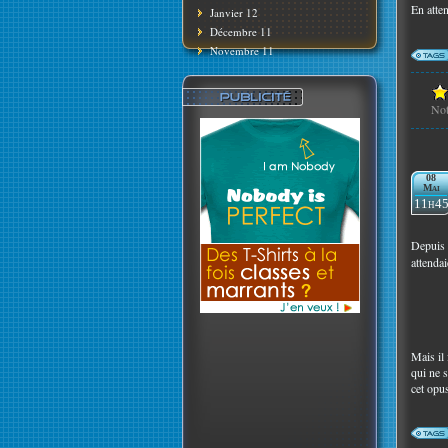
En atten
Janvier 12
Décembre 11
Novembre 11
No
08
Mai
11h4
Depuis 
attenda
Mais il
qui ne 
cet opu