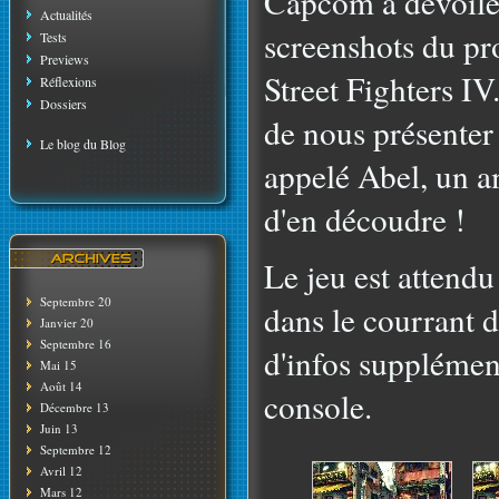
Capcom a dévoilé
Actualités
screenshots du pro
Tests
Previews
Street Fighters IV.
Réflexions
Dossiers
de nous présente
Le blog du Blog
appelé Abel, un a
d'en découdre !
Le jeu est attendu
Septembre 20
dans le courrant d
Janvier 20
Septembre 16
d'infos supplémen
Mai 15
Août 14
console.
Décembre 13
Juin 13
Septembre 12
Avril 12
Mars 12