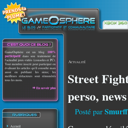
GameOsphère est un blog
100%
participatif
dans son traitement de
l'actualité jeux-vidéo (consoles et PC).
Actualité
Tout membre inscrit peut participer en
évaluant les articles qu'il consulte mais
aussi en publiant les siens; les
Street Figh
meilleurs rédacteurs sont rémunérés
tous les mois.
En savoir plus
perso, news
Smurff
Posté par
Accueil