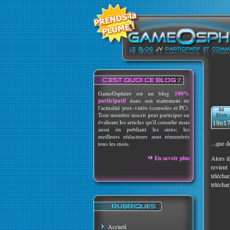
GameOsphère est un blog
100%
participatif
dans son traitement de
l'actualité jeux-vidéo (consoles et PC).
04
Tout membre inscrit peut participer en
Févr
évaluant les articles qu'il consulte mais
19h1
aussi en publiant les siens; les
meilleurs rédacteurs sont rémunérés
...que 
tous les mois.
En savoir plus
Alors i
revient
téléch
télécha
Accueil