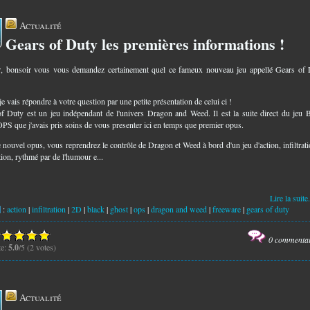
Actualité
Gears of Duty les premières informations !
4
, bonsoir vous vous demandez certainement quel ce fameux nouveau jeu appellé Gears of
je vais répondre à votre question par une petite présentation de celui ci !
f Duty est un jeu indépendant de l'univers Dragon and Weed. Il est la suite direct du jeu 
PS que j'avais pris soins de vous presenter ici en temps que premier opus.
 nouvel opus, vous reprendrez le contrôle de Dragon et Weed à bord d'un jeu d'action, infiltrati
tion, rythmé par de l'humour e...
Lire la suite.
:
action
|
infiltration
|
2D
|
black
|
ghost
|
ops
|
dragon and weed
|
freeware
|
gears of duty
0 commenta
te:
5.0
/5 (2 votes)
Actualité