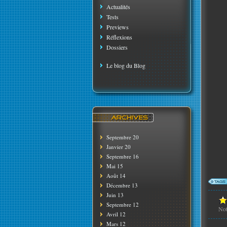
Actualités
Tests
Previews
Réflexions
Dossiers
Le blog du Blog
Septembre 20
Janvier 20
Septembre 16
Mai 15
Août 14
Décembre 13
Juin 13
Septembre 12
No
Avril 12
Mars 12