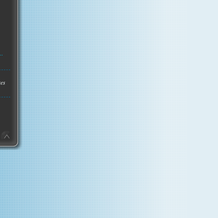
..
res