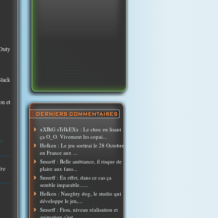
 Duty
Black
on et
xXBiG sTrIkEXx : Le choc en lisant
ça O_O. Vivement les copai...
..
Holken : Le jeu sortirai le 28 Octobre
en France aux ...
Smurff : Belle ambiance, il risque de
ire
plaire aux fans...
Smurff : En effet, dans ce cas ça
semble imparable......
Holken : Naughty dog, le studio qui
développe le jeu,...
Smurff : Fiou, niveau réalisation et
animation c'est ...