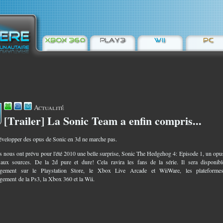
Actualité
[Trailer] La Sonic Team a enfin compris...
7
développer des opus de Sonic en 3d ne marche pas.
ls nous ont prévu pour l'été 2010 une belle surprise, Sonic The Hedgehog 4: Episode 1, un opu
 aux sources. De la 2d pure et dure! Cela ravira les fans de la série. Il sera disponib
argement sur le Playstation Store, le Xbox Live Arcade et WiiWare, les plateforme
rgement de la Ps3, la Xbox 360 et la Wii.