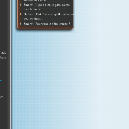
Smurff : Il joue bien le gars, j'aime
bien la fin de ...
Holken : Oui c'est vrai qu'il louche un
peu, en dessi...
Smurff : Pourquoi le héro louche ?
Black
taire
..
ire