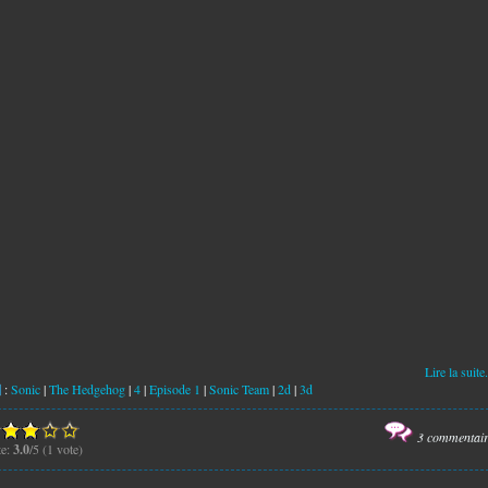
Lire la suite.
:
Sonic
|
The Hedgehog
|
4
|
Episode 1
|
Sonic Team
|
2d
|
3d
3 commentai
te:
3.0
/5 (1 vote)