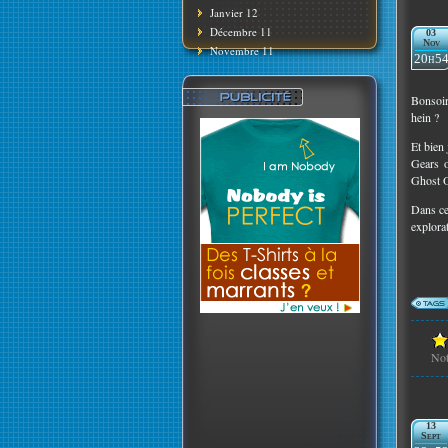
Janvier 12
Décembre 11
03
Nov
Novembre 11
20h5
Bonsoir
hein ?
Et bien 
Gears o
Ghost O
Dans ce
explora
No
13
Sept