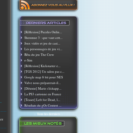
[Réflexion] Puzzles Onlin...
Shenmue 3 : que vaut cett...
Jeux vidéo et jeu de casi...
Les personnages de jeu vi...
Bêta du jeu The Crew
e-Sim
[Réflexion] Kickstarter e...
[TGS 2012] Un salon pas c...
Google map 8 bit pour NES
Valve nous préparerait-il...
[Détente] Mario s'échapp...
La PS3 cartonne en France
[Teaser] Left for Dead, l...
..
Résultats du gOs Contest ...
::
Tous les derniers
::
res