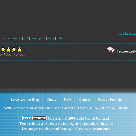
Lire la suite.
:
sonic
|
mario
|
2D
|
new
|
jeux
|
sega
|
video
3 commentai
te:
5.0
/5 (2 votes)
Le concept du Blog
-
Charte
-
FAQ
-
Contact
-
Presse / Publicité
GameOsphere.fr est optimisé pour les navigateurs Firefox, IE 7+, Opera 9+, Chrome.
Copyright © 2008-2026 GameOsphere.fr
Tous droits réservés, toute copie intégrale ou partielle est interdite.
Les images et vidéos sont Copyright © par leurs propriétaires.