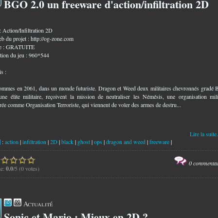
BGO 2.0 un freeware d'action/infiltration 2D
2
: Action/Infiltration 2D
eb du projet : http://og-zone.com
ce : GRATUITE
tion du jeu : 960*544
s :
mmes en 2061, dans un monde futuriste. Dragon et Weed deux militaires chevronnés gradé 
ne élite militaire, reçoivent la mission de neutraliser les Némésis, une organisation mili
rée comme Organisation Terroriste, qui viennent de voler des armes de destru...
Lire la suite.
:
action
|
infiltration
|
2D
|
black
|
ghost
|
ops
|
dragon and weed
|
freeware
|
0 commenta
te:
0.0
/5 (0 votes)
Actualité
Sonic et Mario : Mieux en 2D ?
0