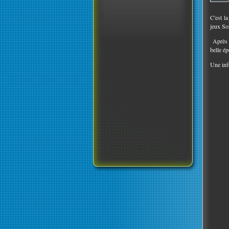
C'est l
jeux So
Après l
belle ép
Une inf