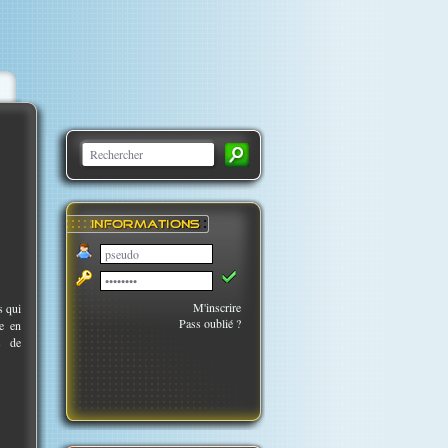
M'inscrire
s qui
Pass oublié ?
le en
s de