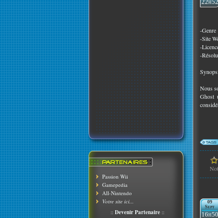
22h5
-Genre 
-Site W
-Licen
-Résolu
Synopsi
Nous so
Ghost u
considé
No
Passion Wii
Gamepedia
All-Nintendo
Votre site ici...
09
Sept
::
Devenir Partenaire
::
16h5