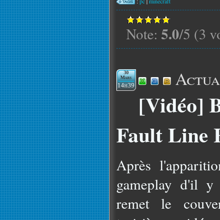
:
pc
|
minecraft
5.0
Note:
/5 (3 v
Actua
30
Mars
14h39
[Vidéo] B
Fault Line 
Après l'apparit
gameplay d'il y
remet le couver