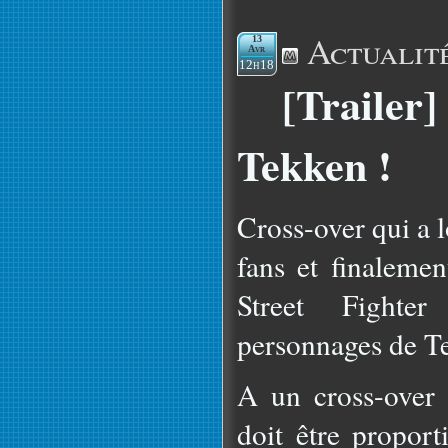
Actualit
13
Avr
12h18
[Trailer]
Tekken !
Cross-over qui a 
fans et finalemen
Street Fighter
personnages de T
A un cross-over 
doit être proport