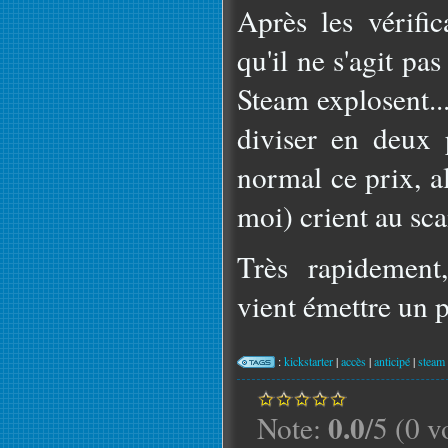
Après les vérific
qu'il ne s'agit pa
Steam explosent..
diviser en deux 
normal ce prix, a
moi) crient au sc
Très rapidement
vient émettre un po
:
kickstarter
|
accès
|
anticipé
|
steam
0.0
Note:
/5 (0 v