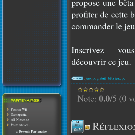
propose une bêt
profiter de cette 
commander le jeu
Inscrivez vou
découvrir ce jeu.
:
jeux pc gratuit
|
bêta jeux pc
0.0
Note:
/5 (0 v
Passion Wii
Gamepedia
All-Nintendo
Réflexio
14
Votre site ici...
Juin
10h59
::
Devenir Partenaire
::