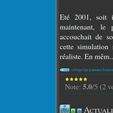
Eté 2001, soit 
maintenant, le 
accouchait de so
cette simulation 
réaliste. En mêm..
:
x360
|
ps3
|
pc
|
operation flashpoin
5.0
Note:
/5 (2 v
Actuali
09
Mai
12h34