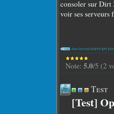
consoler sur Dirt 
voir ses serveurs 
:
Race Driver
|
Grid
|
PS3
|
PC
|
Ser
5.0
Note:
/5 (2 v
Test
22
Mai
14h41
[Test] O