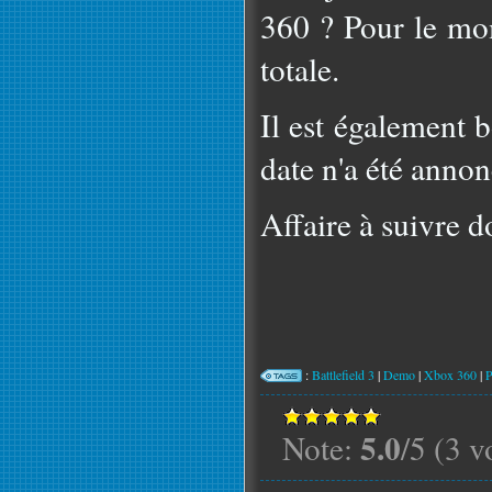
360 ? Pour le mom
totale.
Il est également 
date n'a été annon
Affaire à suivre d
:
Battlefield 3
|
Demo
|
Xbox 360
|
5.0
Note:
/5 (3 v