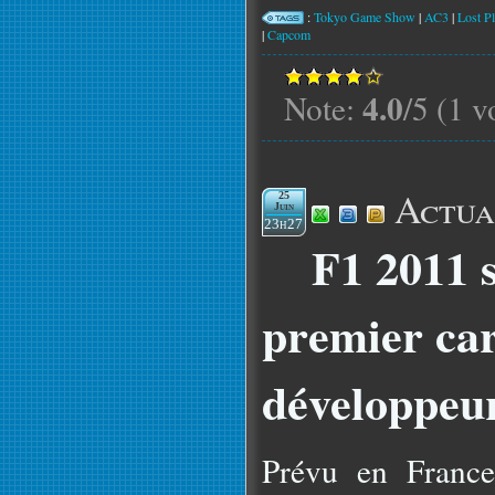
:
Tokyo Game Show
|
AC3
|
Lost Pl
|
Capcom
4.0
Note:
/5 (1 v
Actua
25
Juin
23h27
F1 2011 s
premier car
développeu
Prévu en France