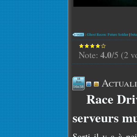
:
Ghost Recon: Future Soldier
|
beta
4.0
Note:
/5 (2 v
Actuali
18
Juin
16h38
Race Driv
serveurs mu
Sorti il y a à pe