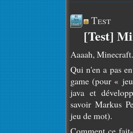
Test
01
Avr
16h07
[Test] Mi
Aaaah, Minecraft.
Qui n'en a pas en
game (pour « jeu
java et dévelop
savoir Markus Pe
jeu de mot).
Comment ce fait-i