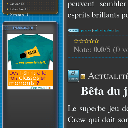
peuvent sembler 
Janvier 12
Décembre 11
esprits brillants p
Novembre 11
:
puzzles
|
online
|
gratuits
|
pc
0.0
Note:
/5 (0 v
Actualit
22
Août
11h59
Bêta du 
Le superbe jeu d
Crew qui doit so