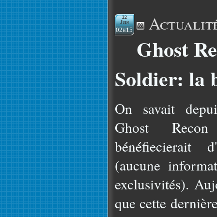
Actualit
22
Juin
02h15
Ghost Re
Soldier: la 
On savait depu
Ghost Recon
bénéfiecierait 
(aucune informat
exclusivités). Au
que cette dernièr