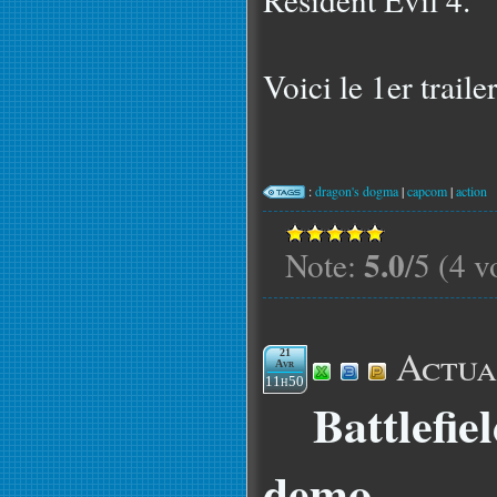
Voici le 1er trailer
:
dragon's dogma
|
capcom
|
action
5.0
Note:
/5 (4 v
Actua
21
Avr
11h50
Battlefie
demo