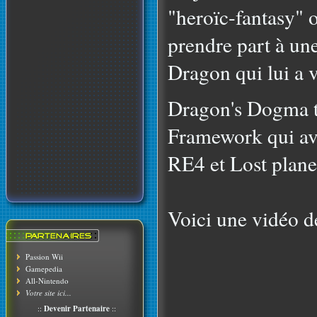
"heroïc-fantasy" 
prendre part à un
Dragon qui lui a 
Dragon's Dogma t
Framework qui avai
RE4 et Lost plane
Voici une vidéo d
Passion Wii
Gamepedia
All-Nintendo
Votre site ici...
::
Devenir Partenaire
::