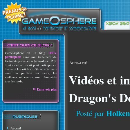
GameOsphère est un blog
100%
participatif
dans son traitement de
l'actualité jeux-vidéo (consoles et PC).
Actualité
Tout membre inscrit peut participer en
évaluant les articles qu'il consulte mais
aussi en publiant les siens; les
Vidéos et i
meilleurs rédacteurs sont rémunérés
tous les mois.
En savoir plus
Dragon's 
Holken
Posté par
Accueil