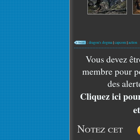
:
dragon's dogma
|
capcom
|
action
Vous devez êtr
membre pour po
des alert
Cliquez ici pou
e
Notez cet