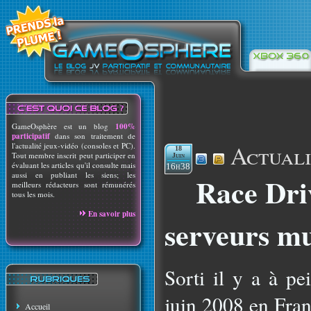
GameOsphère est un blog
100%
participatif
dans son traitement de
Actuali
l'actualité jeux-vidéo (consoles et PC).
18
Tout membre inscrit peut participer en
Juin
évaluant les articles qu'il consulte mais
16h38
aussi en publiant les siens; les
Race Driv
meilleurs rédacteurs sont rémunérés
tous les mois.
En savoir plus
serveurs mu
Sorti il y a à pe
juin 2008 en Fran
Accueil