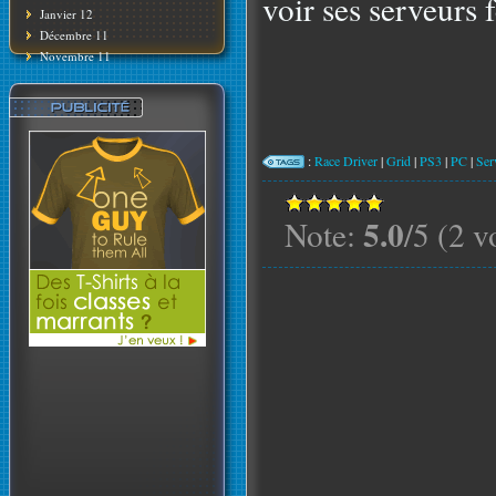
voir ses serveurs 
Janvier 12
Décembre 11
Novembre 11
:
Race Driver
|
Grid
|
PS3
|
PC
|
Ser
5.0
Note:
/5 (2 v