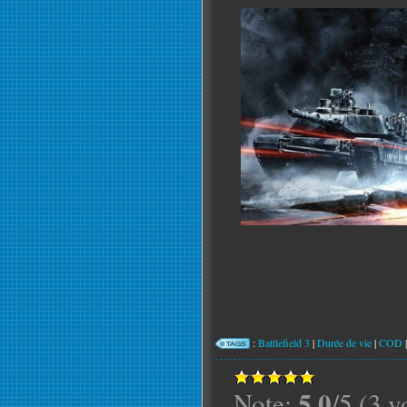
:
Battlefield 3
|
Durée de vie
|
COD
5.0
Note:
/5 (3 v