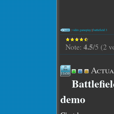
:
vidéo gameplay
|
battlefield 3
4.5
Note:
/5 (2 v
Actua
21
Avr
11h50
Battlefie
demo