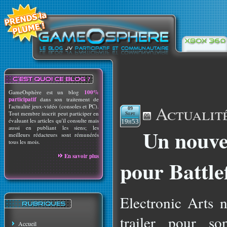
GameOsphère est un blog
100%
participatif
dans son traitement de
Actualit
l'actualité jeux-vidéo (consoles et PC).
09
Tout membre inscrit peut participer en
Sept
évaluant les articles qu'il consulte mais
19h53
aussi en publiant les siens; les
Un nouvea
meilleurs rédacteurs sont rémunérés
tous les mois.
En savoir plus
pour Battlef
Electronic Arts 
trailer pour so
Accueil