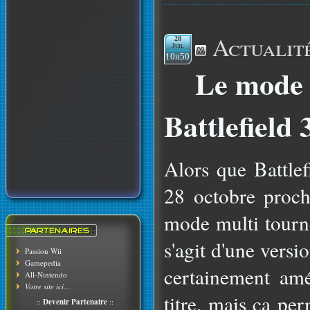
Actualit
28
Juil
10h50
Le mode 
Battlefield 
Alors que Battlef
28 octobre proch
mode multi tourne
s'agit d'une versi
Passion Wii
Gamepedia
certainement amél
All-Nintendo
Votre site ici...
titre, mais ça pe
::
Devenir Partenaire
::