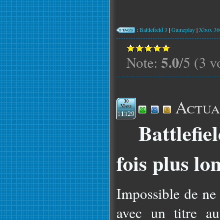
:
Battlefield 3
|
Gameplay
|
Xbox 36
5.0
Note:
/5 (3 v
Actua
30
Mars
11h29
Battlefiel
fois plus l
Impossible de ne 
avec un titre a