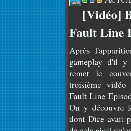
14h39
[Vidéo] B
Fault Line 
Après l'apparit
gameplay d'il y
remet le couver
troisième vidéo 
Fault Line Episo
On y découvre l
dont Dice avait p
de cela ainsi qu'u