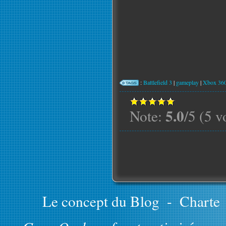
:
Battlefield 3
|
gameplay
|
Xbox 36
5.0
Note:
/5 (5 v
Le concept du Blog
-
Charte