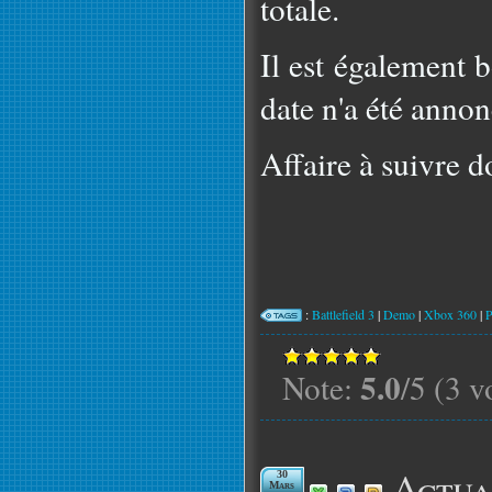
totale.
Il est également 
date n'a été annon
Affaire à suivre d
:
Battlefield 3
|
Demo
|
Xbox 360
|
5.0
Note:
/5 (3 v
Actua
30
Mars