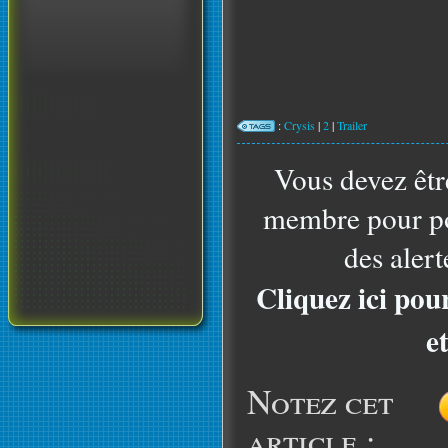
:
Crysis
|
2
|
Trailer
Vous devez êtr
membre pour po
des alert
Cliquez ici pou
e
Notez cet
article :