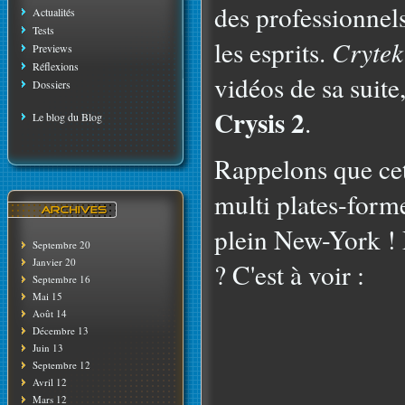
des professionnels
Actualités
Tests
les esprits.
Crytek
Previews
Réflexions
vidéos de sa suit
Dossiers
Crysis 2
.
Le blog du Blog
Rappelons que cett
multi plates-forme
plein New-York ! 
Septembre 20
Janvier 20
? C'est à voir :
Septembre 16
Mai 15
Août 14
Décembre 13
Juin 13
Septembre 12
Avril 12
Mars 12