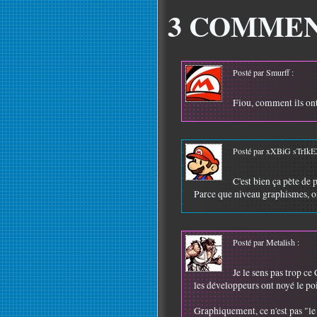
3 COMMEN
Posté par Smurff :
Fiou, comment ils ont t
Posté par xXBiG sTrIkE
C'est bien ça pète de 
Parce que niveau graphismes, on
Posté par Metalish :
Je le sens pas trop ce
les développeurs ont noyé le po
Graphiquement, ce n'est pas "le