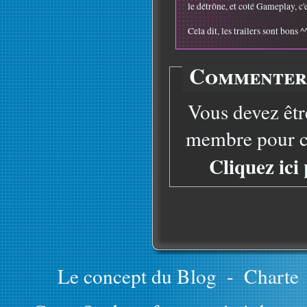
le détrône, et coté Gameplay, c'e
Cela dit, les trailers sont bons ^
Commenter 
Vous devez êtr
membre pour co
Cliquez ici
Le concept du Blog
-
Charte