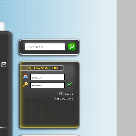
M'inscrire
Pass oublié ?
urce