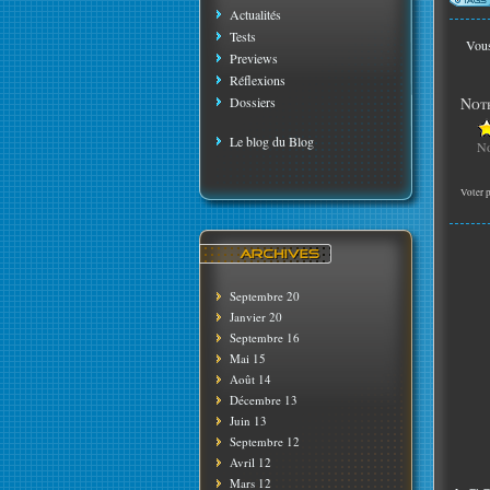
Actualités
Tests
Vous
Previews
Réflexions
Dossiers
Note
Le blog du Blog
No
Voter p
Septembre 20
Janvier 20
Septembre 16
Mai 15
Août 14
Décembre 13
Juin 13
Septembre 12
Avril 12
Mars 12