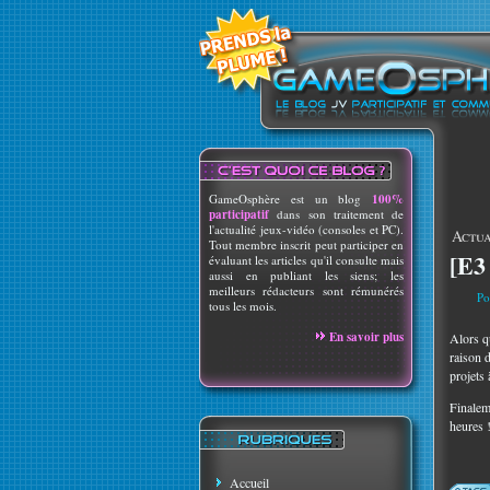
GameOsphère est un blog
100%
participatif
dans son traitement de
l'actualité jeux-vidéo (consoles et PC).
Actua
Tout membre inscrit peut participer en
[E3
évaluant les articles qu'il consulte mais
aussi en publiant les siens; les
meilleurs rédacteurs sont rémunérés
Po
tous les mois.
En savoir plus
Alors 
raison d
projets 
Finalem
heures 
Accueil