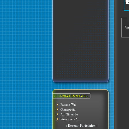
Vo
Passion Wii
Gamepedia
All-Nintendo
Votre site ici...
::
Devenir Partenaire
::