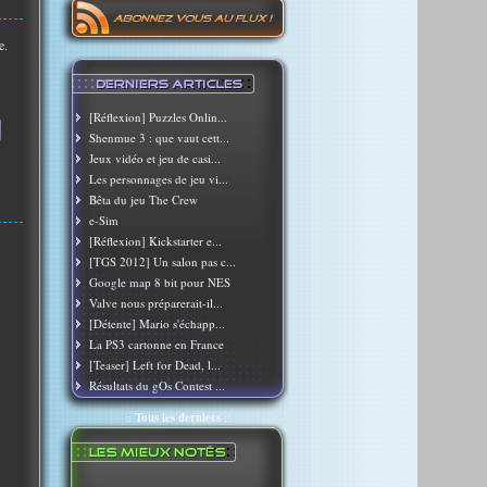
e.
[Réflexion] Puzzles Onlin...
Shenmue 3 : que vaut cett...
Jeux vidéo et jeu de casi...
Les personnages de jeu vi...
Bêta du jeu The Crew
e-Sim
[Réflexion] Kickstarter e...
[TGS 2012] Un salon pas c...
Google map 8 bit pour NES
Valve nous préparerait-il...
[Détente] Mario s'échapp...
La PS3 cartonne en France
[Teaser] Left for Dead, l...
Résultats du gOs Contest ...
::
Tous les derniers
::