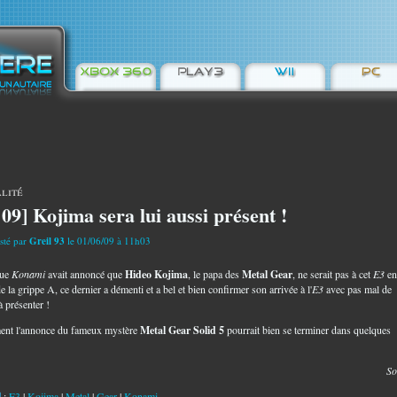
lité
 09] Kojima sera lui aussi présent !
sté par
Greil 93
le 01/06/09 à 11h03
que
Konami
avait annoncé que
Hideo Kojima
, le papa des
Metal Gear
, ne serait pas à cet
E3
en
e la grippe A, ce dernier a démenti et a bel et bien confirmer son arrivée à l'
E3
avec pas mal de
à présenter !
ent l'annonce du fameux mystère
Metal Gear Solid 5
pourrait bien se terminer dans quelques
!
So
:
E3
|
Kojima
|
Metal
|
Gear
|
Konami