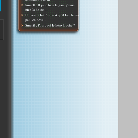
Smurff : Il joue bien le gars, j'aime
bien la fin de ...
Holken : Oui c'est vrai qu'il louche un
peu, en dessi...
Smurff : Pourquoi le héro louche ?