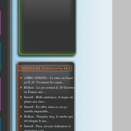
xXBiG sTrIkEXx : Le choc en lisant
ça O_O. Vivement les copai...
Holken : Le jeu sortirai le 28 Octobre
en France aux ...
Smurff : Belle ambiance, il risque de
plaire aux fans...
Smurff : En effet, dans ce cas ça
semble imparable......
Holken : Naughty dog, le studio qui
développe le jeu,...
Smurff : Fiou, niveau réalisation et
animation c'est ...