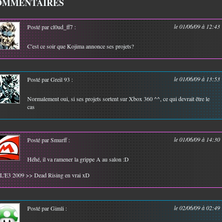
OMMENTAIRES
le 01/06/09 à 12:43
Posté par cl0ud_ff7 :
C'est ce soir que Kojima annonce ses projets?
le 01/06/09 à 13:53
Posté par Greil 93 :
Normalement oui, si ses projets sortent sur Xbox 360 ^^, ce qui devrait être le
cas
le 01/06/09 à 14:30
Posté par Smurff :
Héhé, il va ramener la grippe A au salon :D
L'E3 2009 >> Dead Rising en vrai xD
le 02/06/09 à 02:49
Posté par Gimli :