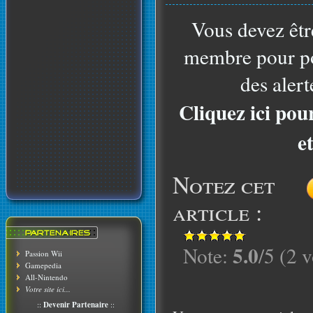
Vous devez êtr
membre pour po
des alert
Cliquez ici pou
e
Notez cet
article :
5.0
Note:
/5 (2 v
Passion Wii
Gamepedia
All-Nintendo
Votre site ici...
::
Devenir Partenaire
::