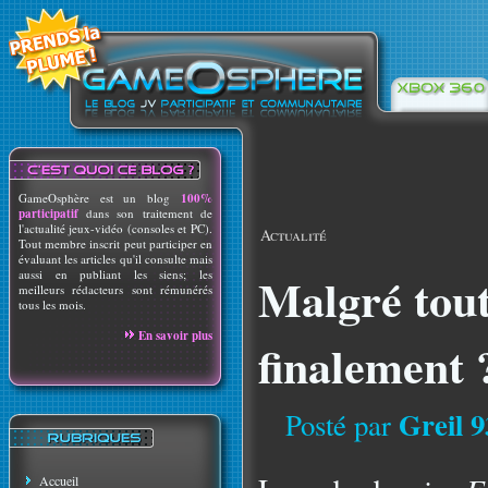
GameOsphère est un blog
100%
participatif
dans son traitement de
l'actualité jeux-vidéo (consoles et PC).
Actualité
Tout membre inscrit peut participer en
évaluant les articles qu'il consulte mais
aussi en publiant les siens; les
Malgré tou
meilleurs rédacteurs sont rémunérés
tous les mois.
En savoir plus
finalement 
Greil 9
Posté par
Accueil