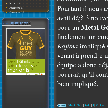
Janvier 12
Pourtant il nous 
Décembre 11
Novembre 11
avait déjà 3 nouv
Metal Ge
pour un
finalement un ci
Kojima
impliqué s
venait à prendre u
équipe a donc déjà
pourrait qu'il con
bien impliqué.
:
Metal
|
Gear
|
Solid
|
5
|
Kojima