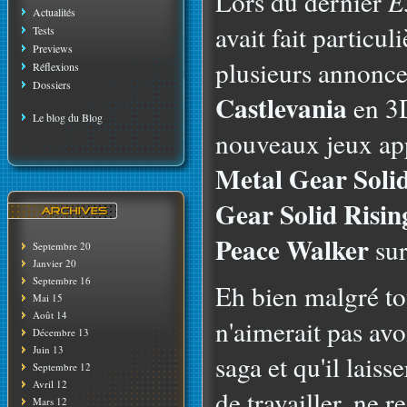
Lors du dernier
E
Actualités
avait fait particu
Tests
Previews
plusieurs annonc
Réflexions
Dossiers
Castlevania
en 3
Le blog du Blog
nouveaux jeux app
Metal Gear Soli
Gear Solid Risi
Peace Walker
su
Septembre 20
Janvier 20
Septembre 16
Eh bien malgré t
Mai 15
Août 14
n'aimerait pas avoi
Décembre 13
Juin 13
saga et qu'il laiss
Septembre 12
Avril 12
de travailler, ne 
Mars 12