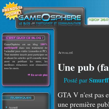
GameOsphère est un blog
100%
participatif
dans son traitement de
l'actualité jeux-vidéo (consoles et PC).
Actualité
Tout membre inscrit peut participer en
évaluant les articles qu'il consulte mais
aussi en publiant les siens; les
Une pub (f
meilleurs rédacteurs sont rémunérés
tous les mois.
En savoir plus
Smurff
Posté par
GTA V n'est pas e
une première publ
Accueil