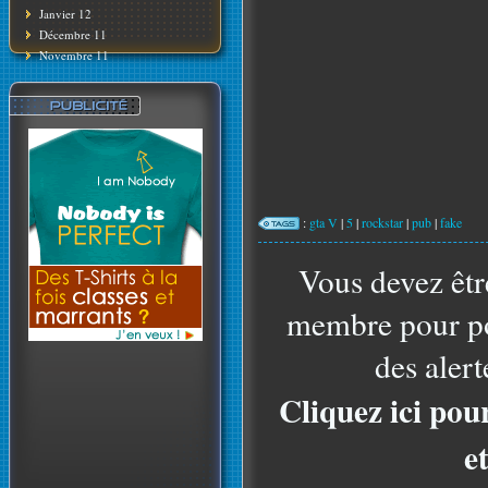
Janvier 12
Décembre 11
Novembre 11
:
gta V
|
5
|
rockstar
|
pub
|
fake
Vous devez êtr
membre pour po
des alert
Cliquez ici pou
e