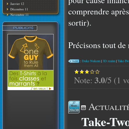
Janvier 12
comprendre après 
Décembre 11
Novembre 11
sortir).
Précisons tout de
:
Duke Nukem
|
3D realm
|
Take-T
3.0
Note:
/5 (1 v
Actualit
27
Mars
20h38
Take-Two