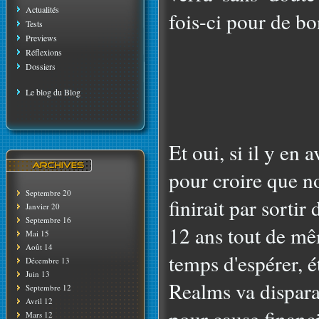
Actualités
fois-ci pour de bo
Tests
Previews
Réflexions
Dossiers
Le blog du Blog
Et oui, si il y en
pour croire que n
Septembre 20
finirait par sortir
Janvier 20
Septembre 16
12 ans tout de mêm
Mai 15
Août 14
temps d'espérer, 
Décembre 13
Juin 13
Realms va dispara
Septembre 12
Avril 12
pour cause financ
Mars 12