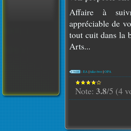
Affaire à suiv
appréciable de vo
tout cuit dans la
Arts...
:
EA
|
take-two
|
OPA
3.8
Note:
/5 (4 v