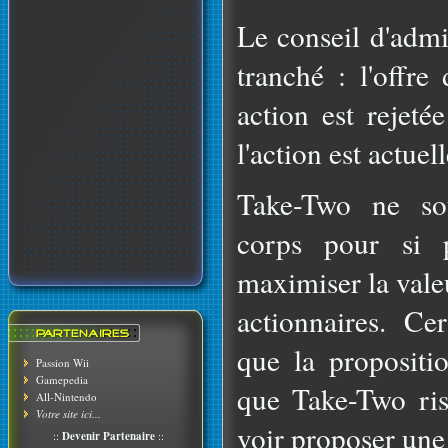
Le conseil d'admi
tranché : l'offr
action est rejeté
l'action est actue
Take-Two ne so
corps pour si p
maximiser la valeu
actionnaires. Cer
que la propositi
Passion Wii
Gamepedia
que Take-Two ris
All-Nintendo
Votre site ici...
voir proposer une 
::
Devenir Partenaire
::