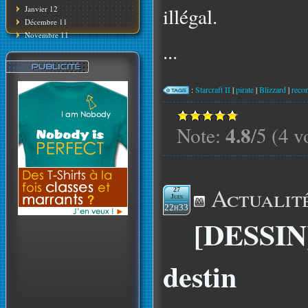
illégal.
Janvier 12
Décembre 11
Novembre 11
...
:
Starcraft II
|
pirate
|
Blizzard
|
reco
4.8
Note:
/5 (4 v
Actualit
27
Juin
22h33
[DESSIN]
destin