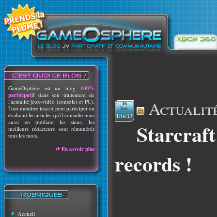
GameOsphère est un blog
100%
participatif
dans son traitement de
Actualit
l'actualité jeux-vidéo (consoles et PC).
16
Tout membre inscrit peut participer en
Nov
évaluant les articles qu'il consulte mais
18h33
aussi en publiant les siens; les
Starcraft
meilleurs rédacteurs sont rémunérés
tous les mois.
En savoir plus
records !
Accueil