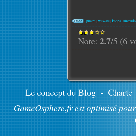
:
pirates
|
wiiware
|
koopa
|
nintendo
2.7
Note:
/5 (6 v
Le concept du Blog
-
Charte
GameOsphere.fr est optimisé pour 