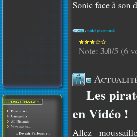
Sonic face à son d
:
sonic
|
piratesourcil
3.0
Note:
/5 (6 v
Actualit
24
Mai
11h19
Les pira
en Vidéo !
Passion Wii
Gamepedia
All-Nintendo
Votre site ici...
Allez moussaill
::
Devenir Partenaire
::