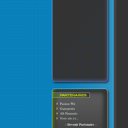
Passion Wii
Gamepedia
All-Nintendo
Votre site ici...
::
Devenir Partenaire
::