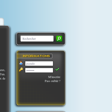
jeux,
d'un.
M'inscrire
ix de
Pass oublié ?