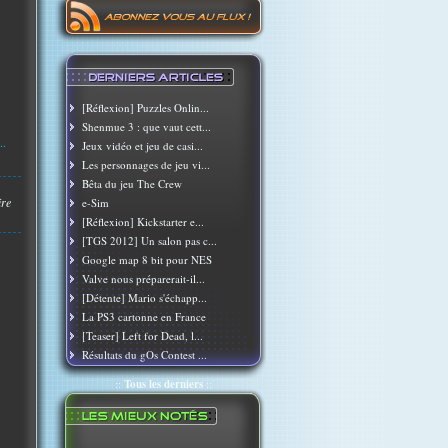
[Réflexion] Puzzles Onlin...
Shenmue 3 : que vaut cett...
..
Jeux vidéo et jeu de casi...
Les personnages de jeu vi...
Bêta du jeu The Crew
ire
e-Sim
[Réflexion] Kickstarter e...
[TGS 2012] Un salon pas c...
Google map 8 bit pour NES
Valve nous préparerait-il...
[Détente] Mario s'échapp...
La PS3 cartonne en France
[Teaser] Left for Dead, l...
Résultats du gOs Contest ...
::
Tous les derniers
::