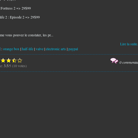
 Fortress 2 => 29$99
life 2 : Episode 2 => 29$99
e vous pouvez le constater, les pr...
Lire la suite.
:
orange box
|
half-life
|
valve
|
electronic arts
|
paypal
0 commenta
te:
3.5
/5 (10 votes)