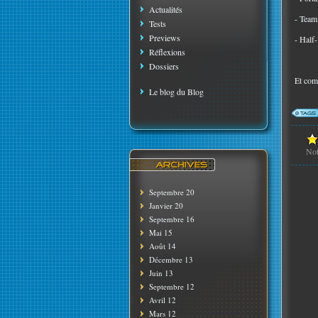
Actualités
- Team
Tests
Previews
- Half-
Réflexions
Dossiers
Et comm
Le blog du Blog
No
Septembre 20
Janvier 20
Septembre 16
Mai 15
Août 14
Décembre 13
Juin 13
Septembre 12
Avril 12
Mars 12