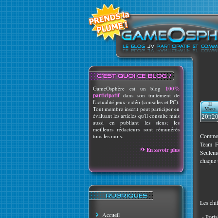
GameOsphère est un blog
100%
participatif
dans son traitement de
l'actualité jeux-vidéo (consoles et PC).
11
Tout membre inscrit peut participer en
Mars
évaluant les articles qu'il consulte mais
20h2
aussi en publiant les siens; les
meilleurs rédacteurs sont rémunérés
Comme p
tous les mois.
Team Fo
En savoir plus
Seuleme
chaque t
Les chif
Accueil
- Porta