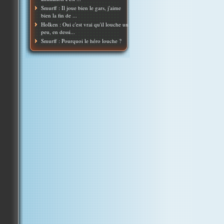
Smurff : Il joue bien le gars, j'aime
bien la fin de ...
Holken : Oui c'est vrai qu'il louche un
peu, en dessi...
Smurff : Pourquoi le héro louche ?