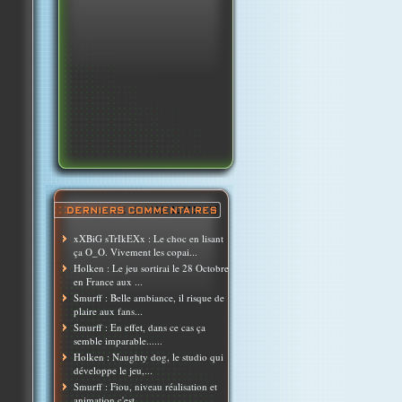
xXBiG sTrIkEXx : Le choc en lisant
ça O_O. Vivement les copai...
Holken : Le jeu sortirai le 28 Octobre
en France aux ...
Smurff : Belle ambiance, il risque de
plaire aux fans...
Smurff : En effet, dans ce cas ça
semble imparable......
Holken : Naughty dog, le studio qui
développe le jeu,...
Smurff : Fiou, niveau réalisation et
animation c'est ...