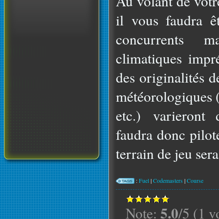
Au volant de votr
il vous faudra ê
concurrents m
climatiques impré
des originalités d
météorologiques (
etc.) varieront 
faudra donc pilot
terrain de jeu sera 
:
Fuel
|
Codemasters
|
Course
5.0
Note:
/5 (1 v