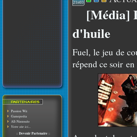
21h03
[Média] F
d'huile
Fuel, le jeu de c
répend ce soir en 
Passion Wii
Gamepedia
All-Nintendo
Votre site ici...
::
Devenir Partenaire
::