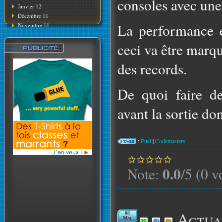
consoles avec un
Janvier 12
Décembre 11
La performance es
Novembre 11
ceci va être marq
des records.
De quoi faire d
avant la sortie do
:
Fuel
|
Codemasters
0.0
Note:
/5 (0 v
Actua
08
Mai