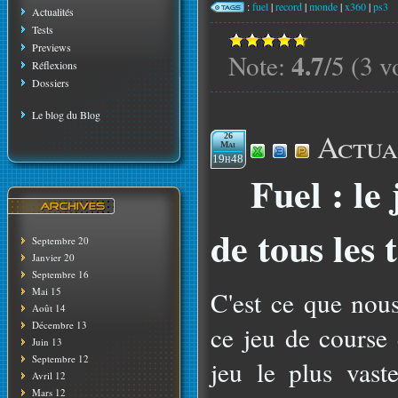
:
fuel
|
record
|
monde
|
x360
|
ps3
Actualités
Tests
Previews
4.7
Note:
/5 (3 v
Réflexions
Dossiers
Le blog du Blog
Actua
26
Mai
19h48
Fuel : le 
de tous les
Septembre 20
Janvier 20
Septembre 16
Mai 15
C'est ce que nou
Août 14
Décembre 13
ce jeu de course 
Juin 13
Septembre 12
jeu le plus vast
Avril 12
Mars 12