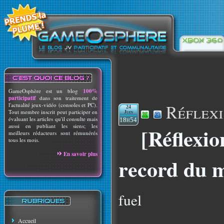
GameOsphère est un blog
100%
participatif
dans son traitement de
Réflex
l'actualité jeux-vidéo (consoles et PC).
24
Tout membre inscrit peut participer en
Juin
évaluant les articles qu'il consulte mais
18h54
aussi en publiant les siens; les
[Réflexio
meilleurs rédacteurs sont rémunérés
tous les mois.
En savoir plus
record du 
fuel
Accueil