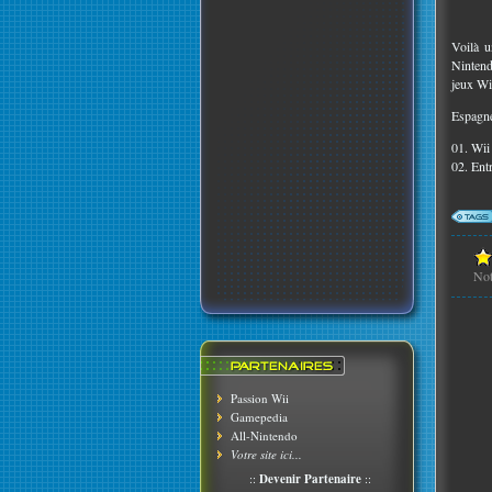
Voilà u
Nintend
jeux Wi
Espag
01. Wii
02. Entr
No
Passion Wii
Gamepedia
All-Nintendo
Votre site ici...
::
Devenir Partenaire
::