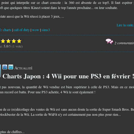
 point qui interpelle sur ce chart console : la 360 est absente de ce top5. Il faut espérer
t que quelques titres Kinect soient dans le top l'année prochaine... on leur souhaite.
ate aussi que la Wii réussi à placer 3 jeux, ...
Lire la suite.
:
charts
|
call of duty
|
wow
|
sims3
2 commentai
te:
5.0
/5 (1 vote)
Actualité
Charts Japon : 4 Wii pour une PS3 en février 
5
t pas nouveau, la quantité de Wii vendue est bien supérieur à celle de PS3. Mais en ce mo
 un record est battu. Pour une PS3 achetée, 4 Wii le sont également !
on de ce (re)décollage des ventes de Wii est sans aucun doute la sortie de Super Smash Bros. B
lockbuster de la Wii. La sortie de WiiFit n'y est certainement pas non plus pour rien...
lus de chiffres...