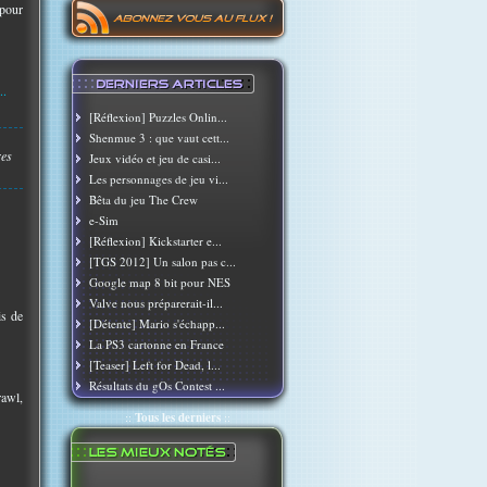
 pour
..
[Réflexion] Puzzles Onlin...
Shenmue 3 : que vaut cett...
res
Jeux vidéo et jeu de casi...
Les personnages de jeu vi...
Bêta du jeu The Crew
e-Sim
[Réflexion] Kickstarter e...
[TGS 2012] Un salon pas c...
!
Google map 8 bit pour NES
Valve nous préparerait-il...
is de
[Détente] Mario s'échapp...
La PS3 cartonne en France
[Teaser] Left for Dead, l...
Résultats du gOs Contest ...
rawl,
::
Tous les derniers
::