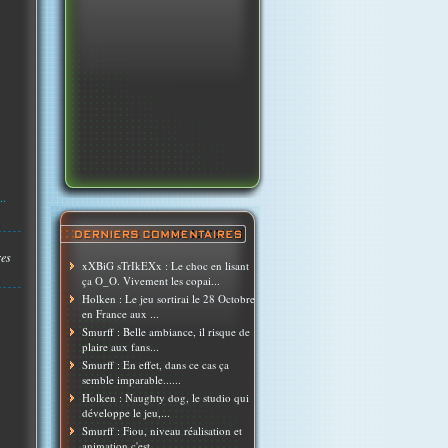
..
res
xXBiG sTrIkEXx : Le choc en lisant
ça O_O. Vivement les copai...
Holken : Le jeu sortirai le 28 Octobre
en France aux ...
Smurff : Belle ambiance, il risque de
plaire aux fans...
Smurff : En effet, dans ce cas ça
semble imparable......
Holken : Naughty dog, le studio qui
développe le jeu,...
Smurff : Fiou, niveau réalisation et
animation c'est ...