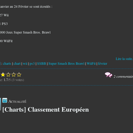
anvier au 24 Février se sont écoulés :
27 Wii
1 PS3
 000 Jeux Super Smash Bros. Brawl
00 WiiFit
Lire la suite.
:
charts
|
chart
|
wii
|
ps3
|
SSBB
|
Super Smash Bros Brawl
|
WiiFit
|
février
2 commentai
te:
1.7
/5 (3 votes)
Actualité
[Charts] Classement Européen
5