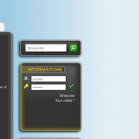
es et
M'inscrire
Pass oublié ?