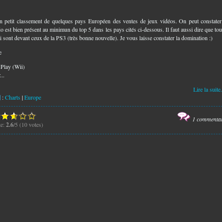
n petit classement de quelques pays Européen des ventes de jeux vidéos. On peut constate
o est bien présent au minimun du top 5 dans les pays cités ci-dessous. Il faut aussi dire que tou
i sont devant ceux de la PS3 (très bonne nouvelle). Je vous laisse constater la domination :)
ne
 Play (Wii)
...
Lire la suite.
:
Charts
|
Europe
1 commenta
te:
2.6
/5 (10 votes)