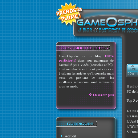
GameOsphère est un blog
100%
participatif
dans son traitement de
l'actualité jeux-vidéo (consoles et PC).
22
Tout membre inscrit peut participer en
Déc
évaluant les articles qu'il consulte mais
22h1
aussi en publiant les siens; les
meilleurs rédacteurs sont rémunérés
Il est t
tous les mois.
PC de la
En savoir plus
Top 5 c
1/ Call
2/ Gran
3/ Just
4/ Wii 
5/ Don
Accueil