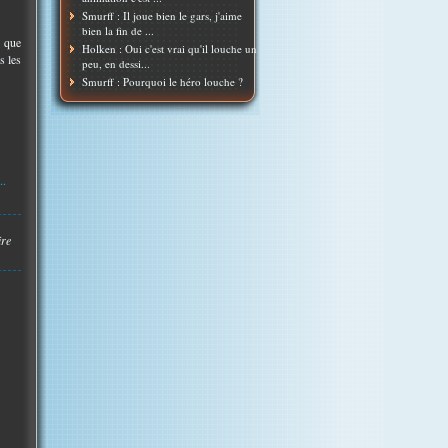
Smurff : Il joue bien le gars, j'aime
bien la fin de ...
r que
Holken : Oui c'est vrai qu'il louche un
s les
peu, en dessi...
Smurff : Pourquoi le héro louche ?
..
ire