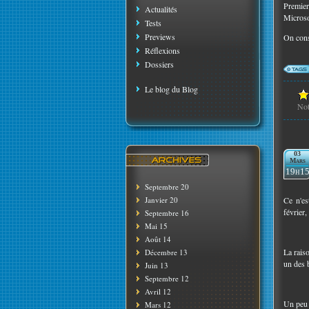
Premier
Actualités
Microsof
Tests
Previews
On const
Réflexions
Dossiers
Le blog du Blog
No
03
Mars
19h1
Septembre 20
Janvier 20
Ce n'es
février,
Septembre 16
Mai 15
Août 14
La rais
Décembre 13
un des b
Juin 13
Septembre 12
Avril 12
Un peu p
Mars 12