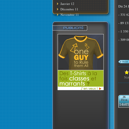
Janvier 12
Du 24 J
Décembre 11
- 331 6
Novembre 11
- 89 13
- 1 330
- 309 0
No
26
Févr
14h0