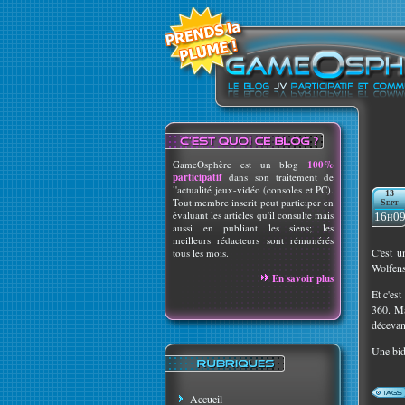
GameOsphère est un blog
100%
participatif
dans son traitement de
l'actualité jeux-vidéo (consoles et PC).
13
Tout membre inscrit peut participer en
Sept
évaluant les articles qu'il consulte mais
16h0
aussi en publiant les siens; les
meilleurs rédacteurs sont rémunérés
C'est u
tous les mois.
Wolfens
En savoir plus
Et c'es
360. Ma
décevant
Une bid
Accueil