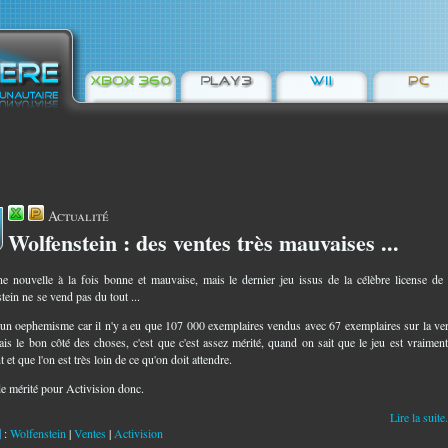
Actualité
Wolfenstein : des ventes très mauvaises ...
9
ne nouvelle à la fois bonne et mauvaise, mais le dernier jeu issus de la célèbre license d
tein ne se vend pas du tout ...
t un oephemisme car il n'y a eu que 107 000 exemplaires vendus avec 67 exemplaires sur la ve
is le bon côté des choses, c'est que c'est assez mérité, quand on sait que le jeu est vraiment
 et que l'on est très loin de ce qu'on doit attendre.
e mérité pour Activision donc.
Lire la suite.
:
Wolfenstein
|
Ventes
|
Activision