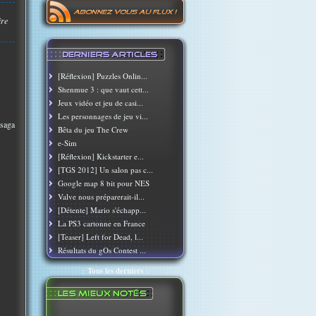
ire
[Réflexion] Puzzles Onlin...
Shenmue 3 : que vaut cett...
Jeux vidéo et jeu de casi...
Les personnages de jeu vi...
 saga
Bêta du jeu The Crew
e-Sim
[Réflexion] Kickstarter e...
[TGS 2012] Un salon pas c...
Google map 8 bit pour NES
Valve nous préparerait-il...
[Détente] Mario s'échapp...
La PS3 cartonne en France
[Teaser] Left for Dead, l...
Résultats du gOs Contest ...
::
Tous les derniers
::