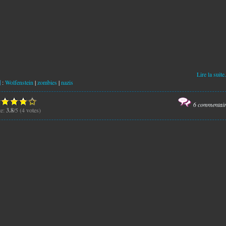
Lire la suite.
:
Wolfenstein
|
zombies
|
nazis
6 commentai
te:
3.8
/5 (4 votes)