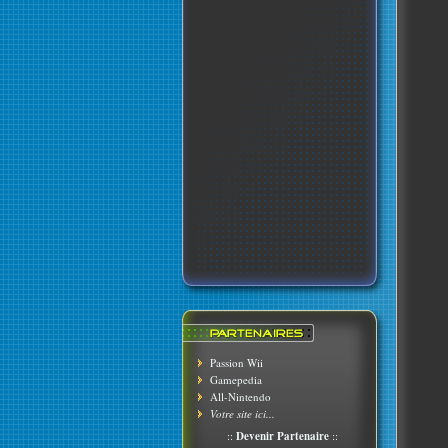
Passion Wii
Gamepedia
All-Nintendo
Votre site ici...
::
Devenir Partenaire
::