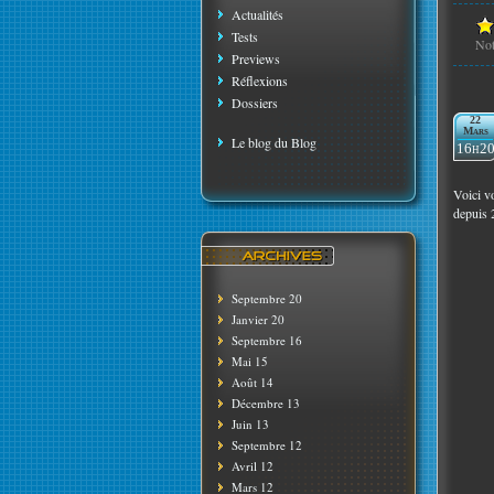
Actualités
Tests
No
Previews
Réflexions
Dossiers
22
Mars
Le blog du Blog
16h2
Voici v
depuis 
Septembre 20
Janvier 20
Septembre 16
Mai 15
Août 14
Décembre 13
Juin 13
Septembre 12
Avril 12
Mars 12