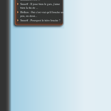
Smurff : Il joue bien le gars, j'aime
bien la fin de ...
Holken : Oui c'est vrai qu'il louche un
peu, en dessi...
Smurff : Pourquoi le héro louche ?