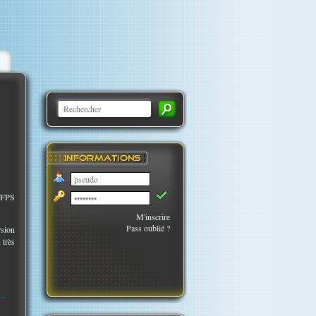
e FPS
M'inscrire
Pass oublié ?
rsion
 très
..