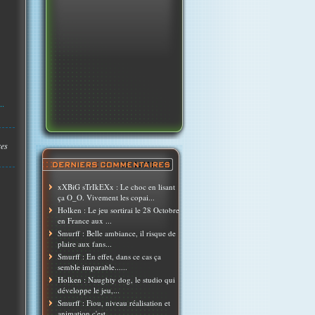
..
res
xXBiG sTrIkEXx : Le choc en lisant
ça O_O. Vivement les copai...
Holken : Le jeu sortirai le 28 Octobre
en France aux ...
Smurff : Belle ambiance, il risque de
plaire aux fans...
Smurff : En effet, dans ce cas ça
semble imparable......
Holken : Naughty dog, le studio qui
développe le jeu,...
Smurff : Fiou, niveau réalisation et
animation c'est ...