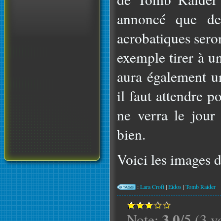
annoncé que des
acrobatiques sero
exemple tirer à u
aura également un
il faut attendre p
ne verra le jour
bien.
Voici les images d
:
Lara Croft
|
Eidos
|
Tomb Raider
3.0
Note:
/5 (3 v