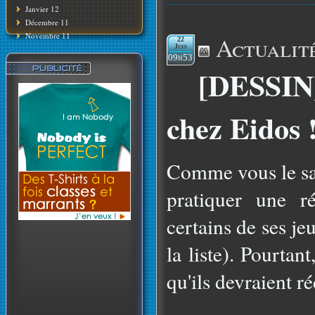
Janvier 12
Décembre 11
Novembre 11
Actualit
22
Juin
09h53
[DESSIN]
chez Eidos 
Comme vous le sav
pratiquer une r
certains de ses je
la liste). Pourtant
qu'ils devraient ré