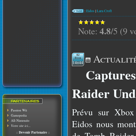
:
Eidos
|
Lara Croft
4.8
Note:
/5 (9 v
Actualit
02
Févr
14h44
Capture
Raider Und
Prévu sur Xbox
Passion Wii
Gamepedia
Eidos nous mont
All-Nintendo
Votre site ici...
de Tomb Raider 
::
Devenir Partenaire
::