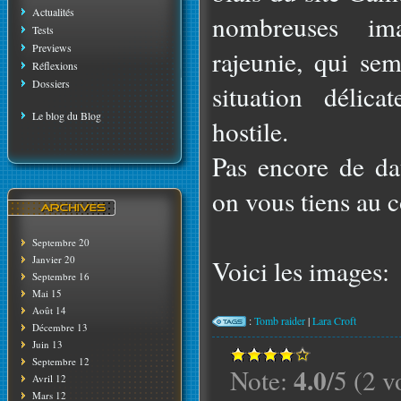
Actualités
nombreuses im
Tests
Previews
rajeunie, qui se
Réflexions
Dossiers
situation délic
Le blog du Blog
hostile.
Pas encore de da
on vous tiens au c
Septembre 20
Janvier 20
Voici les images:
Septembre 16
Mai 15
Août 14
:
Tomb raider
|
Lara Croft
Décembre 13
Juin 13
Septembre 12
4.0
Note:
/5 (2 v
Avril 12
Mars 12